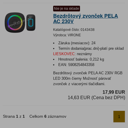
Nie je na sklade
Bezdrôtový zvonček PELA
AC 230V
Katalógové číslo:
0143438
Výrobca:
VIRONE
Záruka (mesiacov):
24
Termín dodania(prac.dni)-platí pre sklad
LIESKOVEC
:
neznámy
Hmotnosť balenia:
0,212 kg
EAN:
5908254843358
Bezdrôtový zvonček PELA AC 230V RGB
LED 300m čierny Možnosť párovať
zvonček z viacerými tlačidlami.
17,99 EUR
14,63 EUR (Cena bez DPH)
Strana
1
z
1
Celkom
6
záznamov
1