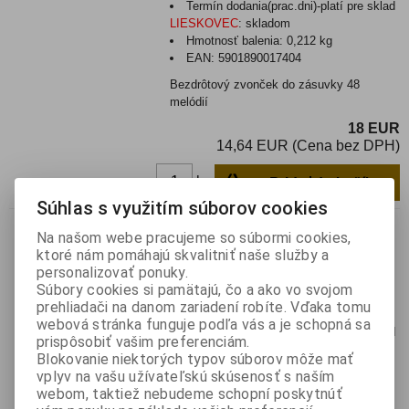
Termín dodania(prac.dni)-platí pre sklad
LIESKOVEC
:
skladom
Hmotnosť balenia:
0,212 kg
EAN:
5901890017404
Bezdrôtový zvonček do zásuvky 48
melódií
18 EUR
14,64 EUR (Cena bez DPH)
Pridať do košíka
ks
Súhlas s využitím súborov cookies
Bezdrôtový zvonček 48
Na našom webe pracujeme so súbormi cookies,
melódií
ktoré nám pomáhajú skvalitniť naše služby a
personalizovať ponuky.
Katalógové číslo:
0138723
Súbory cookies si pamätajú, čo a ako vo svojom
Výrobca:
Kemot
prehliadači na danom zariadení robíte. Vďaka tomu
Záruka (mesiacov):
24
webová stránka funguje podľa vás a je schopná sa
Termín dodania(prac.dni)-platí pre sklad
prispôsobiť vašim preferenciám.
LIESKOVEC
:
skladom
Blokovanie niektorých typov súborov môže mať
Hmotnosť balenia:
0,175 kg
vplyv na vašu užívateľskú skúsenosť s naším
EAN:
5901890017411
webom, taktiež nebudeme schopní poskytnúť