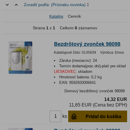
Zoradiť podľa:
(Príznaku novinka)
Katalóg
Cenník
Strana
1
z
1
Celkom
6
záznamov
Bezdrôtový zvonček 98098
Katalógové číslo:
0135839
Výrobca:
Emos
Záruka (mesiacov):
24
Termín dodania(prac.dni)-platí pre sklad
LIESKOVEC
:
skladom
Hmotnosť balenia:
0,2 kg
EAN:
8592920006641
Domový bezdrôtový zvonček 98098
14,32 EUR
11,65 EUR (Cena bez DPH)
Pridať do košíka
ks