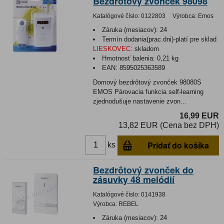
Bezdrôtový zvonček 98098
Katalógové číslo:
0122803
Výrobca:
Emos
Záruka (mesiacov):
24
Termín dodania(prac.dni)-platí pre sklad
LIESKOVEC
:
skladom
Hmotnosť balenia:
0,21 kg
EAN:
8595025363589
Domový bezdrôtový zvonček 98080S
EMOS Párovacia funkcia self-learning
zjednodušuje nastavenie zvon...
16,99 EUR
13,82 EUR (Cena bez DPH)
Pridať do košíka
ks
Bezdrôtový zvonček do
zásuvky 48 melódií
Katalógové číslo:
0141938
Výrobca:
REBEL
Záruka (mesiacov):
24