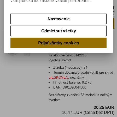
vám ponuku na základe vašich preferencií.
Bezdrôtový zvonček 48 melódií
19,50 EUR
15,86 EUR (Cena bez DPH)
Nastavenie
Pridať do košíka
ks
Odmietnuť všetky
Nie je na sklade
Bezdrôtový zvonček 58
Prijať všetky cookies
melódií s nočným svetlom
Katalógové číslo:
0142215
Výrobca:
Kemot
Záruka (mesiacov):
24
Termín dodania(prac.dni)-platí pre sklad
LIESKOVEC
:
neznámy
Hmotnosť balenia:
0,2 kg
EAN:
5901890044080
Bezdrôtový zvonček 58 melódií s nočným
svetlom
20,25 EUR
16,47 EUR (Cena bez DPH)