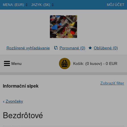
MENA:
(EUR)
JAZYK:
(SK)
MÔJ ÚČET
Rozšírené vyhľadávanie
Porovnané (0)
Obľúbené (0)
Menu
Košík:
(0 kusov) -
0 EUR
Zobraziť filter
Informační slpek
Zvončeky
Bezdrôtové