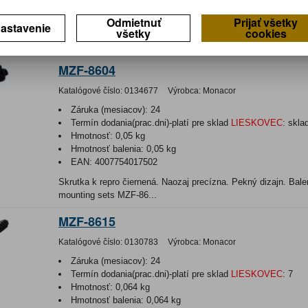
EAN:
4007754131048
Odmietnuť
Prijať všetky
astavenie
všetky
cookies
For building PA speaker systems and for general use, flush mo
assembled or as recessed connec...
MZF-8604
Katalógové číslo:
0134677
Výrobca:
Monacor
Záruka (mesiacov):
24
Termín dodania(prac.dni)-platí pre sklad
LIESKOVEC
:
skla
Hmotnosť:
0,05 kg
Hmotnosť balenia:
0,05 kg
EAN:
4007754017502
Skrutka k repro čiernená. Naozaj precízna. Pekný dizajn. Bal
mounting sets MZF-86...
MZF-8615
Katalógové číslo:
0130783
Výrobca:
Monacor
Záruka (mesiacov):
24
Termín dodania(prac.dni)-platí pre sklad
LIESKOVEC
:
7
Hmotnosť:
0,064 kg
Hmotnosť balenia:
0,064 kg