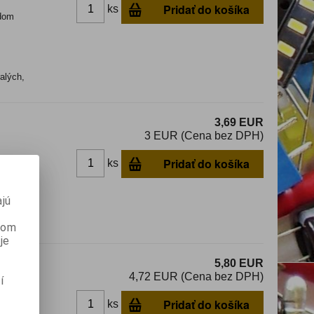
Pridať do košíka
ks
dom
alých,
3,69 EUR
3 EUR (Cena bez DPH)
Pridať do košíka
ks
dom
jú
ralých,
anom
je
5,80 EUR
4,72 EUR (Cena bez DPH)
í
Pridať do košíka
ks