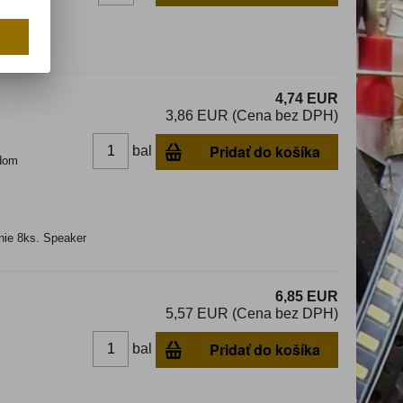
unting,
4,74 EUR
3,86 EUR (Cena bez DPH)
Pridať do košíka
bal
dom
enie 8ks. Speaker
6,85 EUR
5,57 EUR (Cena bez DPH)
Pridať do košíka
bal