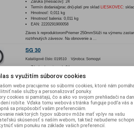
Záruka (mesiacov):
24
Termín dodania(prac.dni)-platí pre sklad
LIESKOVEC
:
skla
Hmotnosť:
0,011 kg
Hmotnosť balenia:
0,011 kg
EAN:
2220291900058
Záves k reproduktoromPriemer 250mmSlúži na výmenu zastar
roztrhnutých závesov. Na obnovenie a ...
SG 30
Katalógové číslo:
019510
Výrobca:
Somogyi
Záruka (mesiacov):
24
Termín dodania(prac.dni)-platí pre sklad
LIESKOVEC
:
skla
las s využitím súborov cookies
Hmotnosť:
0,015 kg
Hmotnosť balenia:
0,015 kg
ašom webe pracujeme so súbormi cookies, ktoré nám pomáha
litniť naše služby a personalizovať ponuky.
Záves k reproduktorom Priemer 300mmSlúži na výmenu zasta
ry cookies si pamätajú, čo a ako vo svojom prehliadači na d
roztrhnutých závesov. Na obnovenie a...
adení robíte. Vďaka tomu webová stránka funguje podľa vás a 
pná sa prispôsobiť vašim preferenciám.
CP-5/SW
ovanie niektorých typov súborov môže mať vplyv na vašu
ateľskú skúsenosť s naším webom, taktiež nebudeme schopn
Katalógové číslo:
0118064
Výrobca:
Monacor
ytnúť vám ponuku na základe vašich preferencií.
Záruka (mesiacov):
24
Termín dodania(prac.dni)-platí pre sklad
LIESKOVEC
:
7