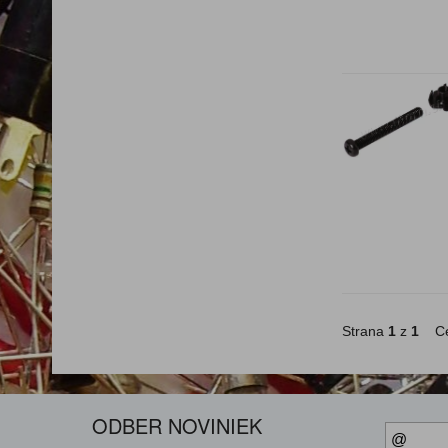
Strana
1
z
1
Ce
ODBER NOVINIEK