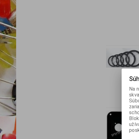
Súh
Na n
skva
Súbo
zari
scho
Blok
užív
posk