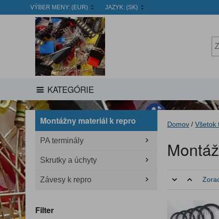
VÝBER MENY:
(EUR)
JAZYK:
(SK)
KATEGÓRIE
Montážny materiál k repro
Domov
/
Všetok 
PA terminály
Montážn
Skrutky a úchyty
Závesy k repro
Zorad
Filter