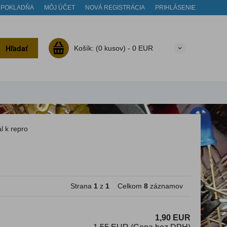
POKLADŇA
MÔJ ÚČET
NOVÁ REGISTRÁCIA
PRIHLÁSENIE
Hľadať
Košík:
(0 kusov) -
0 EUR
l k repro
Strana
1
z
1
Celkom
8
záznamov
1,90 EUR