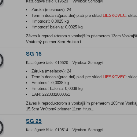
Katalógové číslo:
019523
Výrobca:
Somogyi
Záruka (mesiacov):
24
Termín dodania(prac.dni)-platí pre sklad
LIESKOVEC
:
skla
Hmotnosť:
0,0025 kg
Hmotnosť balenia:
0,0025 kg
Záves k reproduktorom s vonkajším priemerom 13cm Vonkajš
Vnútorný priemer 8cm Hrubka t...
SG 16
Katalógové číslo:
019520
Výrobca:
Somogyi
Záruka (mesiacov):
24
Termín dodania(prac.dni)-platí pre sklad
LIESKOVEC
:
skla
Hmotnosť:
0,0038 kg
Hmotnosť balenia:
0,0038 kg
EAN:
2220332000051
Záves k reproduktorom s vonkajším priemerom 165mm Vonkaj
15,5cm Vnútorný priemer 11cm Hrub...
SG 25
Katalógové číslo:
019514
Výrobca:
Somogyi