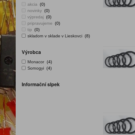
akcia
(0)
novinky
(0)
výpredaj
(0)
pripravujeme
(0)
tip
(0)
skladom v sklade v Lieskovci
(8)
Výrobca
Monacor
(4)
Somogyi
(4)
Informační slpek