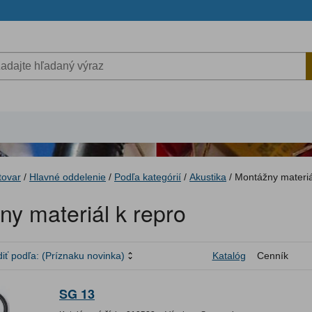
tovar
/
Hlavné oddelenie
/
Podľa kategórií
/
Akustika
/
Montážny materiá
y materiál k repro
iť podľa:
(Príznaku novinka)
Katalóg
Cenník
SG 13