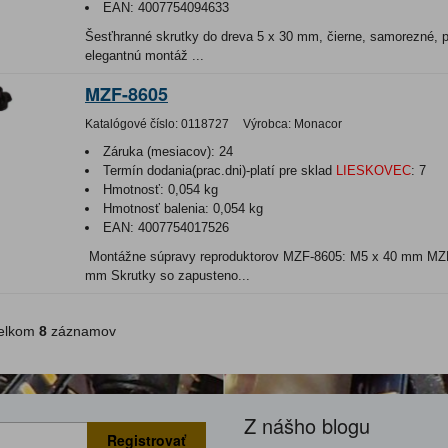
EAN:
4007754094633
Šesťhranné skrutky do dreva 5 x 30 mm, čierne, samorezné, pr
elegantnú montáž ...
MZF-8605
Katalógové číslo:
0118727
Výrobca:
Monacor
Záruka (mesiacov):
24
Termín dodania(prac.dni)-platí pre sklad
LIESKOVEC
:
7
Hmotnosť:
0,054 kg
Hmotnosť balenia:
0,054 kg
EAN:
4007754017526
Montážne súpravy reproduktorov MZF-8605: M5 x 40 mm MZ
mm Skrutky so zapusteno...
lkom
8
záznamov
Z nášho blogu
Registrovať