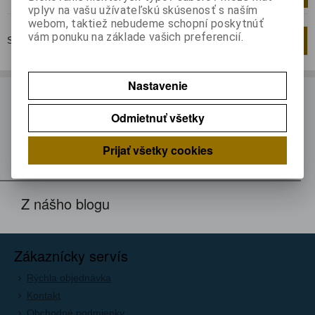
vplyv na vašu užívateľskú skúsenosť s naším
webom, taktiež nebudeme schopní poskytnúť
vám ponuku na základe vašich preferencií.
Strana
1
z
1
Celkom
1
záznamov
1
Nastavenie
ODBER NOVINIEK
Odmietnuť všetky
Prihláste sa k odberu noviniek
Registrovať
Prijať všetky cookies
Z nášho blogu
Zákaznícky servís
Rýchla objednávka
Kontakt
Obchodné podmienky