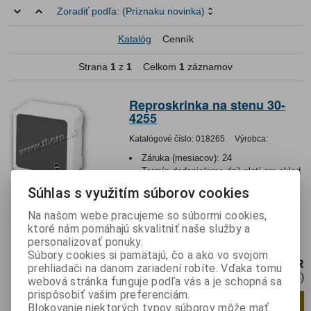
Zoradiť podľa:
(Príznaku novinka)
Katalóg
Cenník
Strana
1
z
1
Celkom
1
záznamov
Reproskrinka na stenu 30-
4255
Katalógové číslo:
018265
Výrobca:
Záruka (mesiacov):
24
Termín dodania(prac.dni)-platí pre sklad
LIESKOVEC
:
skladom
Súhlas s využitím súborov cookies
Hmotnosť balenia:
1,119 kg
Na našom webe pracujeme so súbormi cookies,
Reproskrinka na stenu. Vyrobená je z
ktoré nám pomáhajú skvalitniť naše služby a
plastu bielej farby. Na prednej strane je
personalizovať ponuky.
čierny molitan. Výkon...
Súbory cookies si pamätajú, čo a ako vo svojom
39 EUR
prehliadači na danom zariadení robíte. Vďaka tomu
31,71 EUR (Cena bez DPH)
webová stránka funguje podľa vás a je schopná sa
prispôsobiť vašim preferenciám.
Pridať do košíka
ks
Blokovanie niektorých typov súborov môže mať