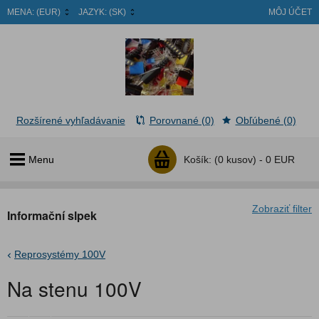
MENA:
(EUR)
JAZYK:
(SK)
MÔJ ÚČET
Rozšírené vyhľadávanie
Porovnané (0)
Obľúbené (0)
Menu
Košík:
(0 kusov) -
0 EUR
Zobraziť filter
Informační slpek
Reprosystémy 100V
Na stenu 100V