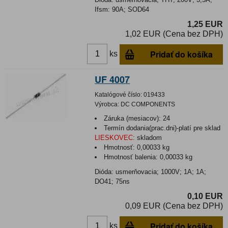
Ifsm: 90A; SOD64
1,25 EUR
1,02 EUR (Cena bez DPH)
Pridať do košíka
ks
UF 4007
Katalógové číslo:
019433
Výrobca:
DC COMPONENTS
Záruka (mesiacov):
24
Termín dodania(prac.dni)-platí pre sklad
LIESKOVEC
:
skladom
Hmotnosť:
0,00033 kg
Hmotnosť balenia:
0,00033 kg
Dióda: usmerňovacia; 1000V; 1A; 1A;
DO41; 75ns
0,10 EUR
0,09 EUR (Cena bez DPH)
Pridať do košíka
ks