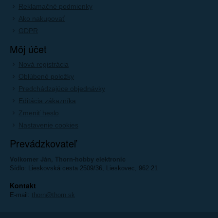
Reklamačné podmienky
Ako nakupovať
GDPR
Môj účet
Nová registrácia
Oblúbené položky
Predchádzajúce objednávky
Editácia zákazníka
Zmeniť heslo
Nastavenie cookies
Prevádzkovateľ
Volkomer Ján, Thorn-hobby elektronic
Sídlo: Lieskovská cesta 2509/36, Lieskovec, 962 21
Kontakt
E-mail:
thorn@thorn.sk