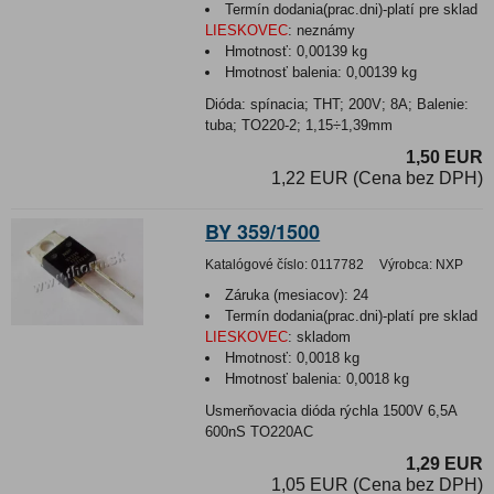
Termín dodania(prac.dni)-platí pre sklad
LIESKOVEC
:
neznámy
Hmotnosť:
0,00139 kg
Hmotnosť balenia:
0,00139 kg
Dióda: spínacia; THT; 200V; 8A; Balenie:
tuba; TO220-2; 1,15÷1,39mm
1,50 EUR
1,22 EUR (Cena bez DPH)
BY 359/1500
Katalógové číslo:
0117782
Výrobca:
NXP
Záruka (mesiacov):
24
Termín dodania(prac.dni)-platí pre sklad
LIESKOVEC
:
skladom
Hmotnosť:
0,0018 kg
Hmotnosť balenia:
0,0018 kg
Usmerňovacia dióda rýchla 1500V 6,5A
600nS TO220AC
1,29 EUR
1,05 EUR (Cena bez DPH)