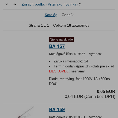
Zoradiť podľa:
(Príznaku novinka)
Katalóg
Cenník
Strana
1
z
1
Celkom
18
záznamov
Nie je na sklade
BA 157
Katalógové číslo:
019666
Výrobca:
Záruka (mesiacov):
24
Termín dodania(prac.dni)-platí pre sklad
LIESKOVEC
:
neznámy
Diode, rectifying, fast 1000V 1A <300ns
DO41
0,05 EUR
0,04 EUR (Cena bez DPH)
BA 159
Katalógové číslo:
010601
Výrobca: