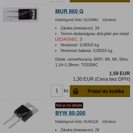
MUR 860 G
Katalógové číslo:
0124992
Výrobca:
Záruka (mesiacov):
24
Termín dodania(prac.dni)-platí pre sklad
LIESKOVEC
:
3
Hmotnosť:
0,00315 kg
Hmotnosť balenia:
0,00315 kg
Dióda: usmerňovacia; 600V; 8A; 8A; 50ns;
1,14÷1,39mm; TO220AC
1,59 EUR
1,30 EUR (Cena bez DPH)
Pridať do košíka
ks
Nie je na sklade
BYW 80-200
Katalógové číslo:
0140118
Výrobca:
Záruka (mesiacov):
24