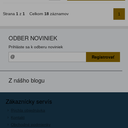
Strana
1
z
1
Celkom
18
záznamov
1
ODBER NOVINIEK
Prihláste sa k odberu noviniek
Registrovať
Z nášho blogu
Zákaznícky servís
Rýchla objednávka
Kontakt
Obchodné podmienky