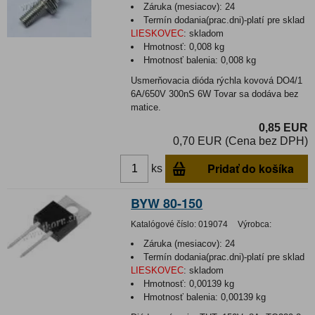
Záruka (mesiacov):
24
Termín dodania(prac.dni)-platí pre sklad
LIESKOVEC
:
skladom
Hmotnosť:
0,008 kg
Hmotnosť balenia:
0,008 kg
Usmerňovacia dióda rýchla kovová DO4/1
6A/650V 300nS 6W Tovar sa dodáva bez
matice.
0,85 EUR
0,70 EUR (Cena bez DPH)
Pridať do košíka
ks
BYW 80-150
Katalógové číslo:
019074
Výrobca:
Záruka (mesiacov):
24
Termín dodania(prac.dni)-platí pre sklad
LIESKOVEC
:
skladom
Hmotnosť:
0,00139 kg
Hmotnosť balenia:
0,00139 kg