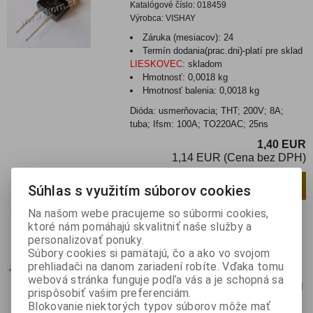
Katalógové číslo:
018459
Výrobca:
VISHAY
Záruka (mesiacov):
24
Termín dodania(prac.dni)-platí pre sklad
LIESKOVEC
:
skladom
Hmotnosť:
0,0018 kg
Hmotnosť balenia:
0,0018 kg
Dióda: usmerňovacia; THT; 200V; 8A;
tuba; Ifsm: 100A; TO220AC; 25ns
1,40 EUR
1,14 EUR (Cena bez DPH)
Pridať do košíka
ks
Súhlas s využitím súborov cookies
Na našom webe pracujeme so súbormi cookies,
RGP 15 M
ktoré nám pomáhajú skvalitniť naše služby a
personalizovať ponuky.
Katalógové číslo:
0128572
Súbory cookies si pamätajú, čo a ako vo svojom
Výrobca:
LUGUANG ELECTRONIC
prehliadači na danom zariadení robíte. Vďaka tomu
Záruka (mesiacov):
24
webová stránka funguje podľa vás a je schopná sa
Termín dodania(prac.dni)-platí pre sklad
prispôsobiť vašim preferenciám.
LIESKOVEC
:
3
Blokovanie niektorých typov súborov môže mať