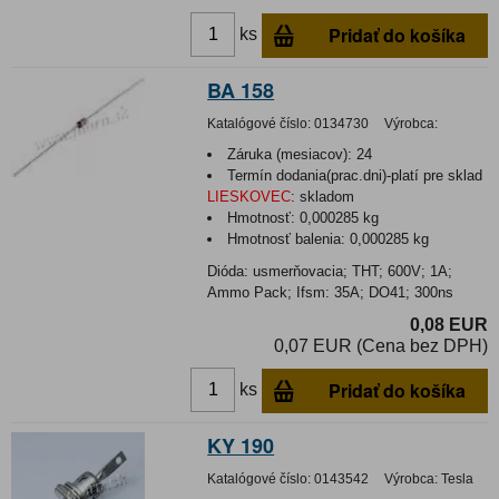
Pridať do košíka
ks
BA 158
Katalógové číslo:
0134730
Výrobca:
Záruka (mesiacov):
24
Termín dodania(prac.dni)-platí pre sklad
LIESKOVEC
:
skladom
Hmotnosť:
0,000285 kg
Hmotnosť balenia:
0,000285 kg
Dióda: usmerňovacia; THT; 600V; 1A;
Ammo Pack; Ifsm: 35A; DO41; 300ns
0,08 EUR
0,07 EUR (Cena bez DPH)
Pridať do košíka
ks
KY 190
Katalógové číslo:
0143542
Výrobca:
Tesla