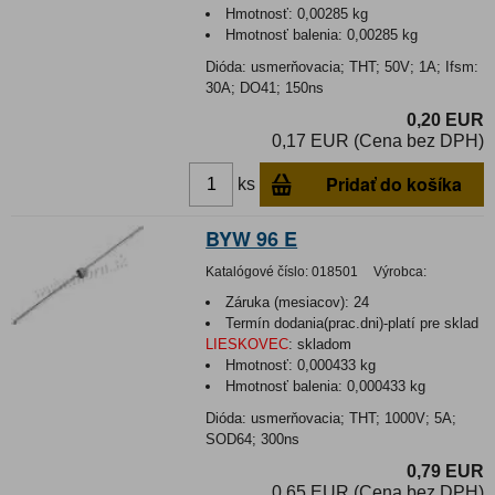
Hmotnosť:
0,00285 kg
Hmotnosť balenia:
0,00285 kg
Dióda: usmerňovacia; THT; 50V; 1A; Ifsm:
30A; DO41; 150ns
0,20 EUR
0,17 EUR (Cena bez DPH)
Pridať do košíka
ks
BYW 96 E
Katalógové číslo:
018501
Výrobca:
Záruka (mesiacov):
24
Termín dodania(prac.dni)-platí pre sklad
LIESKOVEC
:
skladom
Hmotnosť:
0,000433 kg
Hmotnosť balenia:
0,000433 kg
Dióda: usmerňovacia; THT; 1000V; 5A;
SOD64; 300ns
0,79 EUR
0,65 EUR (Cena bez DPH)