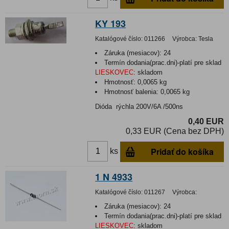
KY 193
Katalógové číslo:
011266
Výrobca:
Tesla
Záruka (mesiacov):
24
Termín dodania(prac.dni)-platí pre sklad
LIESKOVEC
:
skladom
Hmotnosť:
0,0065 kg
Hmotnosť balenia:
0,0065 kg
Dióda rýchla 200V/6A /500ns
0,40 EUR
0,33 EUR (Cena bez DPH)
Pridať do košíka
ks
1 N 4933
Katalógové číslo:
011267
Výrobca:
Záruka (mesiacov):
24
Termín dodania(prac.dni)-platí pre sklad
LIESKOVEC
:
skladom