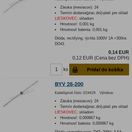
Záruka (mesiacov):
24
Termín dodania(prac.dni)-platí pre sklad
LIESKOVEC
:
skladom
Hmotnosť:
0,001 kg
Hmotnosť balenia:
0,001 kg
Dióda, rectifying, rýchla 1000V 1A <300ns
DO41
0,14 EUR
0,12 EUR (Cena bez DPH)
Pridať do košíka
ks
BYV 28-200
Katalógové číslo:
019429
Výrobca:
Záruka (mesiacov):
24
Termín dodania(prac.dni)-platí pre sklad
LIESKOVEC
:
skladom
Hmotnosť:
0,000867 kg
Hmotnosť balenia:
0,000867 kg
Dióda: usmerňovacia; THT; 200V; 3,5A;