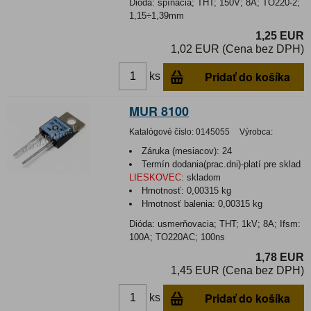
Dióda: spínacia; THT; 150V; 8A; TO220-2;
1,15÷1,39mm
1,25 EUR
1,02 EUR (Cena bez DPH)
Pridať do košíka
ks
MUR 8100
Katalógové číslo:
0145055
Výrobca:
Záruka (mesiacov):
24
Termín dodania(prac.dni)-platí pre sklad
LIESKOVEC
:
skladom
Hmotnosť:
0,00315 kg
Hmotnosť balenia:
0,00315 kg
Dióda: usmerňovacia; THT; 1kV; 8A; Ifsm:
100A; TO220AC; 100ns
1,78 EUR
1,45 EUR (Cena bez DPH)
Pridať do košíka
ks