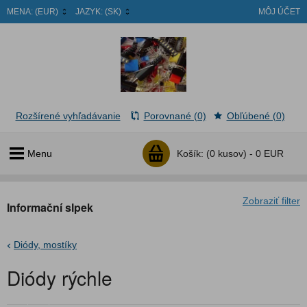
MENA:
(EUR)
JAZYK:
(SK)
MÔJ ÚČET
Rozšírené vyhľadávanie
Porovnané (0)
Obľúbené (0)
Menu
Košík:
(0 kusov) -
0 EUR
Zobraziť filter
Informační slpek
Diódy, mostíky
Diódy rýchle