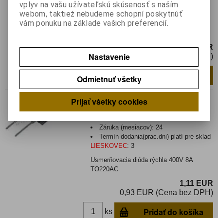
Hmotnosť:
0,000343 kg
vplyv na vašu užívateľskú skúsenosť s naším
Hmotnosť balenia:
0,000343 kg
webom, taktiež nebudeme schopní poskytnúť
vám ponuku na základe vašich preferencií.
Dióda: usmerňovacia; THT; 1kV; 1,5A;
páska; Ifsm: 50A; DO15
0,61 EUR
Nastavenie
0,50 EUR (Cena bez DPH)
Pridať do košíka
ks
Odmietnuť všetky
BYT 08/400
Prijať všetky cookies
Katalógové číslo:
0127647
Výrobca:
Záruka (mesiacov):
24
Termín dodania(prac.dni)-platí pre sklad
LIESKOVEC
:
3
Usmerňovacia dióda rýchla 400V 8A
TO220AC
1,11 EUR
0,93 EUR (Cena bez DPH)
Pridať do košíka
ks