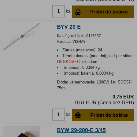
Pridať do košíka
ks
BYV 26 E
Katalógové číslo:
0117657
Výrobca:
VISHAY
Záruka (mesiacov):
24
Termín dodania(prac.dni)-platí pre sklad
LIESKOVEC
:
skladom
Hmotnosť:
0,0004 kg
Hmotnosť balenia:
0,0004 kg
Dióda: usmerňovacia; 1000V; 1A; SOD57;
75ns
0,75 EUR
0,61 EUR (Cena bez DPH)
Pridať do košíka
ks
BYW 29-200-E 3/45