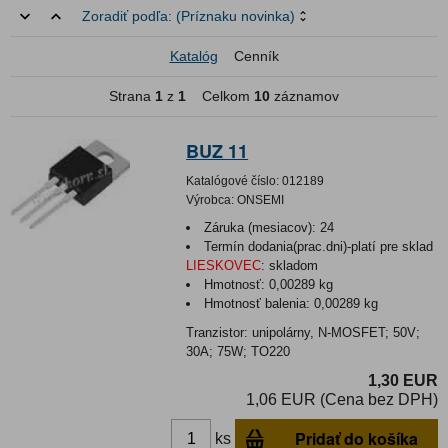
Zoradiť podľa:
(Príznaku novinka)
Katalóg
Cenník
Strana
1
z
1
Celkom
10
záznamov
BUZ 11
Katalógové číslo:
012189
Výrobca:
ONSEMI
Záruka (mesiacov):
24
Termín dodania(prac.dni)-platí pre sklad
LIESKOVEC
:
skladom
Hmotnosť:
0,00289 kg
Hmotnosť balenia:
0,00289 kg
Tranzistor: unipolárny, N-MOSFET; 50V;
30A; 75W; TO220
1,30 EUR
1,06 EUR (Cena bez DPH)
Pridať do košíka
ks