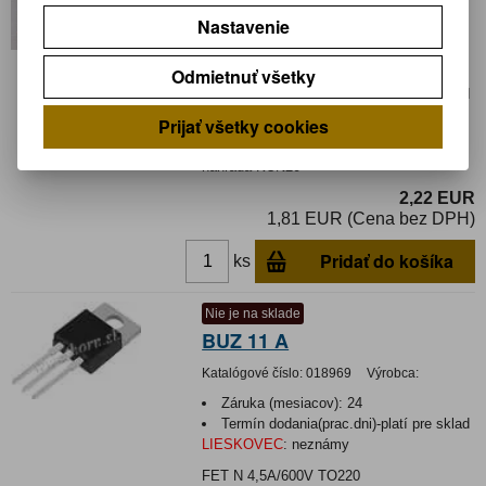
BUZ 30
Nastavenie
Katalógové číslo:
013698
Výrobca:
Tesla
Odmietnuť všetky
Záruka (mesiacov):
24
Termín dodania(prac.dni)-platí pre sklad
LIESKOVEC
:
3
Prijať všetky cookies
FET N 4,5A/600V TO220 tranzistor,
náhrada KUN20
2,22 EUR
1,81 EUR (Cena bez DPH)
Pridať do košíka
ks
Nie je na sklade
BUZ 11 A
Katalógové číslo:
018969
Výrobca:
Záruka (mesiacov):
24
Termín dodania(prac.dni)-platí pre sklad
LIESKOVEC
:
neznámy
FET N 4,5A/600V TO220