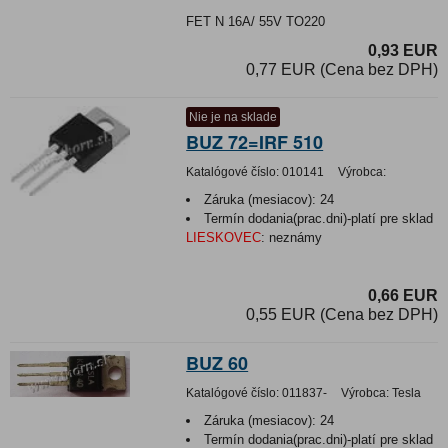
FET N 16A/ 55V TO220
0,93 EUR
0,77 EUR (Cena bez DPH)
Nie je na sklade
BUZ 72=IRF 510
Katalógové číslo:
010141
Výrobca:
Záruka (mesiacov):
24
Termín dodania(prac.dni)-platí pre sklad
LIESKOVEC
:
neznámy
0,66 EUR
0,55 EUR (Cena bez DPH)
BUZ 60
Katalógové číslo:
011837-
Výrobca:
Tesla
Záruka (mesiacov):
24
Termín dodania(prac.dni)-platí pre sklad