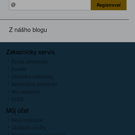
Registrovať
Z nášho blogu
Zákaznícky servís
Rýchla objednávka
Kontakt
Obchodné podmienky
Reklamačné podmienky
Ako nakupovať
GDPR
Môj účet
Nová registrácia
Oblúbené položky
Predchádzajúce objednávky