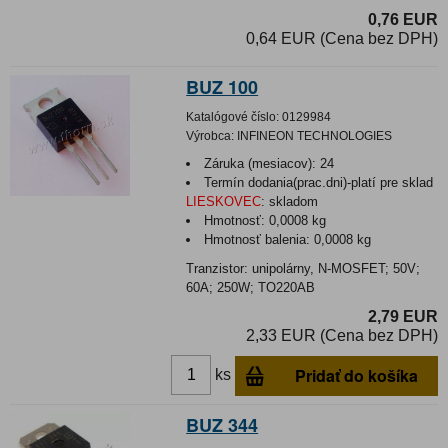
0,76 EUR
0,64 EUR (Cena bez DPH)
BUZ 100
Katalógové číslo:
0129984
Výrobca:
INFINEON TECHNOLOGIES
Záruka (mesiacov):
24
Termín dodania(prac.dni)-platí pre sklad
LIESKOVEC
:
skladom
Hmotnosť:
0,0008 kg
Hmotnosť balenia:
0,0008 kg
Tranzistor: unipolárny, N-MOSFET; 50V;
60A; 250W; TO220AB
2,79 EUR
2,33 EUR (Cena bez DPH)
Pridať do košíka
ks
BUZ 344