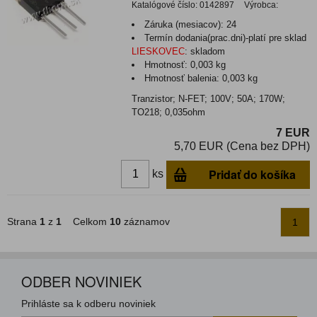
Katalógové číslo:
0142897
Výrobca:
Záruka (mesiacov):
24
Termín dodania(prac.dni)-platí pre sklad
LIESKOVEC
:
skladom
Hmotnosť:
0,003 kg
Hmotnosť balenia:
0,003 kg
Tranzistor; N-FET; 100V; 50A; 170W;
TO218; 0,035ohm
7 EUR
5,70 EUR (Cena bez DPH)
Pridať do košíka
ks
Strana
1
z
1
Celkom
10
záznamov
1
ODBER NOVINIEK
Prihláste sa k odberu noviniek