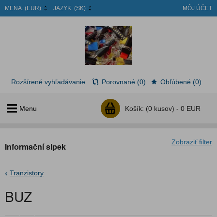
MENA:
(EUR)
JAZYK:
(SK)
MÔJ ÚČET
Rozšírené vyhľadávanie
Porovnané (0)
Obľúbené (0)
Menu
Košík:
(0 kusov) -
0 EUR
Zobraziť filter
Informační slpek
Tranzistory
BUZ