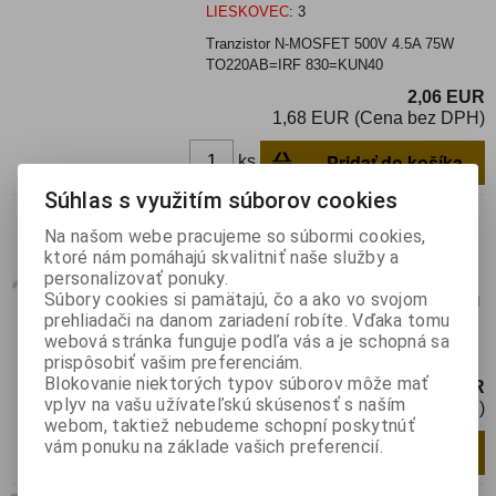
LIESKOVEC
:
3
Tranzistor N-MOSFET 500V 4.5A 75W
TO220AB=IRF 830=KUN40
2,06 EUR
1,68 EUR (Cena bez DPH)
Pridať do košíka
ks
Súhlas s využitím súborov cookies
BUZ 20=KUN 10
Na našom webe pracujeme so súbormi cookies,
Katalógové číslo:
013697
Výrobca:
ktoré nám pomáhajú skvalitniť naše služby a
personalizovať ponuky.
Záruka (mesiacov):
24
Súbory cookies si pamätajú, čo a ako vo svojom
Termín dodania(prac.dni)-platí pre sklad
prehliadači na danom zariadení robíte. Vďaka tomu
LIESKOVEC
:
3
webová stránka funguje podľa vás a je schopná sa
FET N 4,5A/600V TO220
prispôsobiť vašim preferenciám.
Blokovanie niektorých typov súborov môže mať
2,06 EUR
vplyv na vašu užívateľskú skúsenosť s naším
1,72 EUR (Cena bez DPH)
webom, taktiež nebudeme schopní poskytnúť
vám ponuku na základe vašich preferencií.
Pridať do košíka
ks