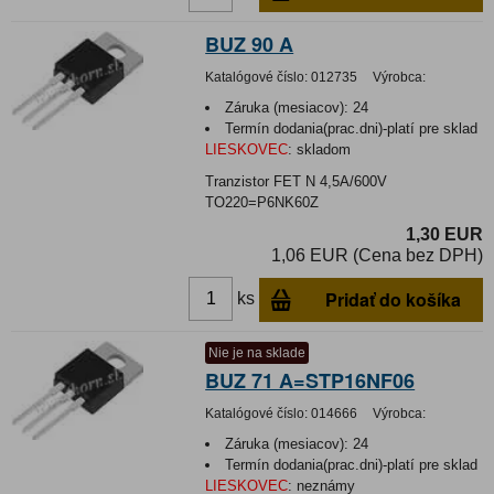
BUZ 90 A
Katalógové číslo:
012735
Výrobca:
Záruka (mesiacov):
24
Termín dodania(prac.dni)-platí pre sklad
LIESKOVEC
:
skladom
Tranzistor FET N 4,5A/600V
TO220=P6NK60Z
1,30 EUR
1,06 EUR (Cena bez DPH)
Pridať do košíka
ks
Nie je na sklade
BUZ 71 A=STP16NF06
Katalógové číslo:
014666
Výrobca:
Záruka (mesiacov):
24
Termín dodania(prac.dni)-platí pre sklad
LIESKOVEC
:
neznámy