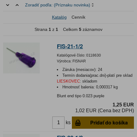
Zoradiť podľa:
(Príznaku novinka)
Katalóg
Cenník
Strana
1
z
1
Celkom
5
záznamov
FIS-21-1/2
Katalógové číslo:
0118630
Výrobca:
FISNAR
Záruka (mesiacov):
24
Termín dodania(prac.dni)-platí pre sklad
LIESKOVEC
:
skladom
Hmotnosť balenia:
0,000317 kg
Blunt end tipo 0.023 purple
1,25 EUR
1,02 EUR (Cena bez DPH)
Pridať do košíka
ks