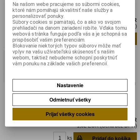
Na našom webe pracujeme so súbormi cookies,
Ihla: oceľová; 0,5"; Rozmer: 23; rovná;
ktoré nám pomáhajú skvalitniť naše služby a
0,33mm; Upevnenie: Luer Lock
personalizovať ponuky.
1,25 EUR
Súbory cookies si pamätajú, čo a ako vo svojom
1,02 EUR (Cena bez DPH)
prehliadači na danom zariadení robíte. Vďaka tomu
webová stránka funguje podľa vás a je schopná sa
Pridať do košíka
ks
prispôsobiť vašim preferenciám.
Blokovanie niektorých typov súborov môže mať
vplyv na vašu užívateľskú skúsenosť s naším
FIS-25-1/2
webom, taktiež nebudeme schopní poskytnúť
vám ponuku na základe vašich preferencií.
Katalógové číslo:
0118638
Výrobca:
FISNAR
Záruka (mesiacov):
24
Termín dodania(prac.dni)-platí pre sklad
Nastavenie
LIESKOVEC
:
skladom
Hmotnosť balenia:
0,000317 kg
Odmietnuť všetky
Ihla: oceľová; 0,5"; Rozmer: 25; rovná;
0,25mm; Upevnenie: Luer Lock
Prijať všetky cookies
1,25 EUR
1,02 EUR (Cena bez DPH)
Pridať do košíka
ks