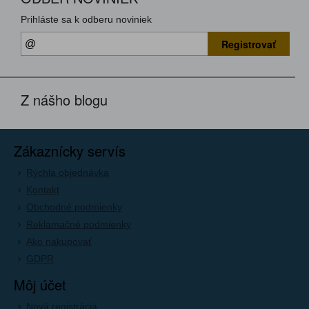
Prihláste sa k odberu noviniek
Registrovať
Z nášho blogu
Zákaznícky servís
Rýchla objednávka
Kontakt
Obchodné podmienky
Reklamačné podmienky
Ako nakupovať
GDPR
Môj účet
Nová registrácia