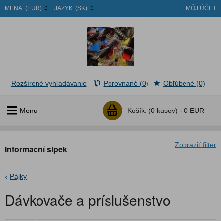
MENA:
(EUR)
JAZYK:
(SK)
MÔJ ÚČET
Rozšírené vyhľadávanie
Porovnané (0)
Obľúbené (0)
Menu
Košík:
(0 kusov) -
0 EUR
Zobraziť filter
Informační slpek
Pájky
Dávkovače a príslušenstvo