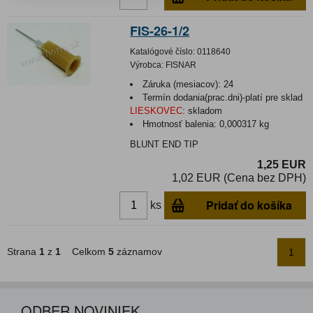
FIS-26-1/2
Katalógové číslo:
0118640
Výrobca:
FISNAR
Záruka (mesiacov):
24
Termín dodania(prac.dni)-platí pre sklad
LIESKOVEC
:
skladom
Hmotnosť balenia:
0,000317 kg
BLUNT END TIP
1,25 EUR
1,02 EUR (Cena bez DPH)
Pridať do košíka
ks
Strana
1
z
1
Celkom
5
záznamov
1
ODBER NOVINIEK