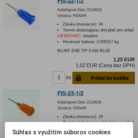
FIS-22-1/2
Katalógové číslo:
0118633
Výrobca:
FISNAR
Záruka (mesiacov):
24
Termín dodania(prac.dni)-platí pre sklad
LIESKOVEC
:
skladom
Hmotnosť balenia:
0,000317 kg
BLUNT END TIP 0.016 BLUE
1,25 EUR
1,02 EUR (Cena bez DPH)
Pridať do košíka
ks
FIS-23-1/2
Katalógové číslo:
0118636
Výrobca:
FISNAR
Záruka (mesiacov):
24
Termín dodania(prac.dni)-platí pre sklad
LIESKOVEC
:
skladom
Súhlas s využitím súborov cookies
Hmotnosť balenia:
0,000332 kg