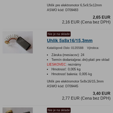
Uhlík pre elektromotor 6,5x9,5x12mm
ASWO kód: D709483
2,65 EUR
2,16 EUR (Cena bez DPH)
Nie je na sklade
Uhlik 5x8x16/15,3mm
Katalógové číslo:
0135588
Výrobca:
Záruka (mesiacov):
24
Termín dodania(prac.dni)-platí pre sklad
LIESKOVEC
:
neznámy
Hmotnosť:
0,005 kg
Hmotnosť balenia:
0,005 kg
Uhlík pre elektromotor 5x8x16/15,3mm
ASWO kód: D709445
3,40 EUR
2,77 EUR (Cena bez DPH)
Nie je na sklade