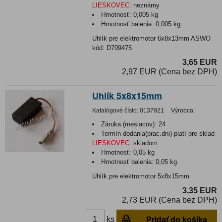
LIESKOVEC
:
neznámy
Hmotnosť:
0,005 kg
Hmotnosť balenia:
0,005 kg
Uhlík pre elektromotor 6x8x13mm ASWO
kód: D709475
3,65 EUR
2,97 EUR (Cena bez DPH)
Uhlík 5x8x15mm
Katalógové číslo:
0137921
Výrobca:
Záruka (mesiacov):
24
Termín dodania(prac.dni)-platí pre sklad
LIESKOVEC
:
skladom
Hmotnosť:
0,05 kg
Hmotnosť balenia:
0,05 kg
Uhlík pre elektromotor 5x8x15mm
3,35 EUR
2,73 EUR (Cena bez DPH)
Pridať do košíka
ks