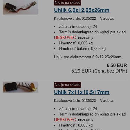
Nie je na sklade
Uhlík 6,9x12,25x26mm
Katalógové číslo:
0135322
Výrobca:
Záruka (mesiacov):
24
Termín dodania(prac.dni)-platí pre sklad
LIESKOVEC
:
neznámy
Hmotnosť:
0,005 kg
Hmotnosť balenia:
0,005 kg
Uhlík pre elektromotor 6,9x12,25x26mm
6,50 EUR
5,29 EUR (Cena bez DPH)
Nie je na sklade
Uhlík 7x11x18,5/17mm
Katalógové číslo:
0135323
Výrobca:
Záruka (mesiacov):
24
Termín dodania(prac.dni)-platí pre sklad
LIESKOVEC
:
neznámy
Hmotnosť:
0,005 kg