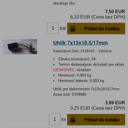
obsahuje 2ks
7,50 EUR
6,10 EUR (Cena bez DPH)
Pridať do košíka
bal
Uhlík 7x13x18,5/17mm
Katalógové číslo:
0136435
Výrobca:
Záruka (mesiacov):
24
Termín dodania(prac.dni)-platí pre sklad
LIESKOVEC
:
skladom
Hmotnosť:
0,003 kg
Hmotnosť balenia:
0,003 kg
Uhlík pre elektromotor 7x13x18,5/17mm
Aswo kód: D709485
3,99 EUR
3,25 EUR (Cena bez DPH)
Pridať do košíka
ks