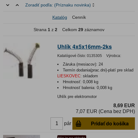
Zoradiť podľa:
(Príznaku novinka)
Katalóg
Cenník
Strana
1
z
2
Celkom
29
záznamov
Uhlík 4x5x16mm-2ks
Katalógové číslo:
0135305
Výrobca:
Záruka (mesiacov):
24
Termín dodania(prac.dni)-platí pre sklad
LIESKOVEC
:
skladom
Hmotnosť:
0,008 kg
Hmotnosť balenia:
0,008 kg
Uhlík pre elektromotor
8,69 EUR
7,07 EUR (Cena bez DPH)
Pridať do košíka
pár