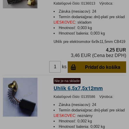
Katalógové číslo:
0136013
Výrobca:
Záruka (mesiacov):
24
Termín dodania(prac.dni)-platí pre sklad
LIESKOVEC
:
skladom
Hmotnosť:
0,003 kg
Hmotnosť balenia:
0,003 kg
Uhlík pre elektromotor 6x9x11,5mm CB419
4,25 EUR
3,46 EUR (Cena bez DPH)
Pridať do košíka
ks
Nie je na sklade
Uhlík 6,5x7,5x12mm
Katalógové číslo:
0135586
Výrobca:
Záruka (mesiacov):
24
Termín dodania(prac.dni)-platí pre sklad
LIESKOVEC
:
neznámy
Hmotnosť:
0,002 kg
Hmotnosť balenia:
0,002 kg