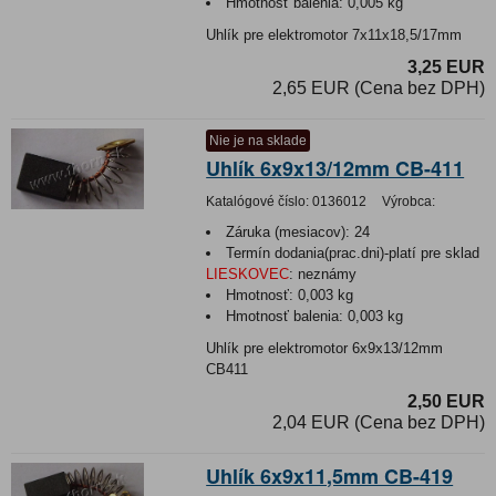
Hmotnosť balenia:
0,005 kg
Uhlík pre elektromotor 7x11x18,5/17mm
3,25 EUR
2,65 EUR (Cena bez DPH)
Nie je na sklade
Uhlík 6x9x13/12mm CB-411
Katalógové číslo:
0136012
Výrobca:
Záruka (mesiacov):
24
Termín dodania(prac.dni)-platí pre sklad
LIESKOVEC
:
neznámy
Hmotnosť:
0,003 kg
Hmotnosť balenia:
0,003 kg
Uhlík pre elektromotor 6x9x13/12mm
CB411
2,50 EUR
2,04 EUR (Cena bez DPH)
Uhlík 6x9x11,5mm CB-419