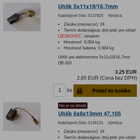
Uhlik 5x11x19/16,7mm
Katalógové číslo:
0137925
Výrobca:
Záruka (mesiacov):
24
Termín dodania(prac.dni)-platí pre sklad
LIESKOVEC
:
skladom
Hmotnosť:
0,004 kg
Hmotnosť balenia:
0,004 kg
Uhlík pre elektromotor 5x11x19/16,7mm
DB-303
3,25 EUR
2,65 EUR (Cena bez DPH)
Pridať do košíka
ks
Nie je na sklade
Uhlík 6x8x13mm 47.105
Katalógové číslo:
0136131
Výrobca:
Záruka (mesiacov):
24
Termín dodania(prac.dni)-platí pre sklad