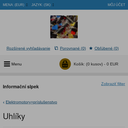
MENA:
(EUR)
JAZYK:
(SK)
MÔJ ÚČET
Rozšírené vyhľadávanie
Porovnané (0)
Obľúbené (0)
Menu
Košík:
(0 kusov) -
0 EUR
Zobraziť filter
Informační slpek
Elektromotory+príslušenstvo
Uhlíky