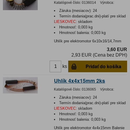
Katalógové číslo:
0136014
Výrobca:
Záruka (mesiacov):
24
Termín dodania(prac.dni)-platí pre sklad
LIESKOVEC
:
skladom
Hmotnosť:
0,003 kg
Hmotnosť balenia:
0,003 kg
Uhlík pre elektromotor 6x10x16/14,7mm
3,60 EUR
2,93 EUR (Cena bez DPH)
Pridať do košíka
ks
Uhlík 4x4x15mm 2ks
Katalógové číslo:
0136065
Výrobca:
Záruka (mesiacov):
24
Termín dodania(prac.dni)-platí pre sklad
LIESKOVEC
:
skladom
Hmotnosť:
0,003 kg
Hmotnosť balenia:
0,003 kg
Uhlík pre elektromotor 4x4x15mm Balenie