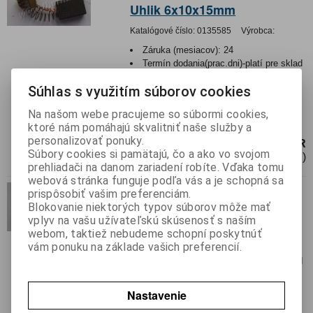
Uhlik 6x10x15mm
Katalógové číslo:
0135585
Výrobca:
Záruka (mesiacov):
24
Termín dodania(prac.dni)-platí pre sklad
LIESKOVEC
:
neznámy
Súhlas s využitím súborov cookies
Hmotnosť:
0,005 kg
Hmotnosť balenia:
0,005 kg
Na našom webe pracujeme so súbormi cookies,
Uhlík pre elektromotor 6x10x15mm
ktoré nám pomáhajú skvalitniť naše služby a
personalizovať ponuky.
3,75 EUR
Súbory cookies si pamätajú, čo a ako vo svojom
3,05 EUR (Cena bez DPH)
prehliadači na danom zariadení robíte. Vďaka tomu
webová stránka funguje podľa vás a je schopná sa
Nie je na sklade
prispôsobiť vašim preferenciám.
Uhlik 6x9x21,5/19,5mm
Blokovanie niektorých typov súborov môže mať
vplyv na vašu užívateľskú skúsenosť s naším
Katalógové číslo:
0136134
Výrobca:
webom, taktiež nebudeme schopní poskytnúť
vám ponuku na základe vašich preferencií.
Záruka (mesiacov):
24
Termín dodania(prac.dni)-platí pre sklad
LIESKOVEC
:
neznámy
Hmotnosť:
0,005 kg
Nastavenie
Hmotnosť balenia:
0,005 kg