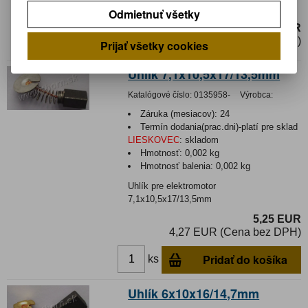
Uhlík pre elektromotor 6x9x21,5/19,5mm
Odmietnuť všetky
3,18 EUR
2,59 EUR (Cena bez DPH)
Prijať všetky cookies
Uhlik 7,1x10,5x17/13,5mm
Katalógové číslo:
0135958-
Výrobca:
Záruka (mesiacov):
24
Termín dodania(prac.dni)-platí pre sklad
LIESKOVEC
:
skladom
Hmotnosť:
0,002 kg
Hmotnosť balenia:
0,002 kg
Uhlík pre elektromotor
7,1x10,5x17/13,5mm
5,25 EUR
4,27 EUR (Cena bez DPH)
Pridať do košíka
ks
Uhlík 6x10x16/14,7mm