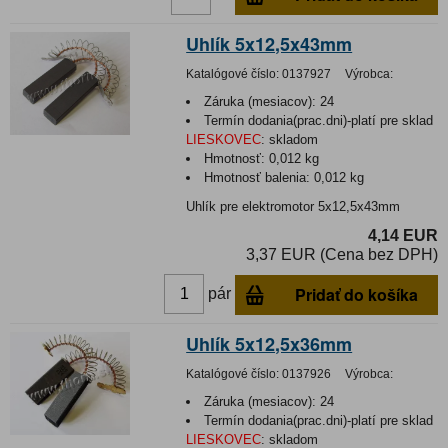
Uhlík 5x12,5x43mm
Katalógové číslo:
0137927
Výrobca:
Záruka (mesiacov):
24
Termín dodania(prac.dni)-platí pre sklad
LIESKOVEC
:
skladom
Hmotnosť:
0,012 kg
Hmotnosť balenia:
0,012 kg
Uhlík pre elektromotor 5x12,5x43mm
4,14 EUR
3,37 EUR (Cena bez DPH)
Pridať do košíka
pár
Uhlík 5x12,5x36mm
Katalógové číslo:
0137926
Výrobca:
Záruka (mesiacov):
24
Termín dodania(prac.dni)-platí pre sklad
LIESKOVEC
:
skladom