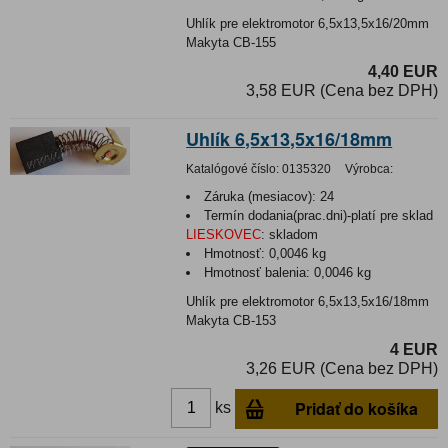
Uhlík pre elektromotor 6,5x13,5x16/20mm
Makyta CB-155
4,40 EUR
3,58 EUR (Cena bez DPH)
Uhlík 6,5x13,5x16/18mm
Katalógové číslo:
0135320
Výrobca:
Záruka (mesiacov):
24
Termín dodania(prac.dni)-platí pre sklad
LIESKOVEC
:
skladom
Hmotnosť:
0,0046 kg
Hmotnosť balenia:
0,0046 kg
Uhlík pre elektromotor 6,5x13,5x16/18mm
Makyta CB-153
4 EUR
3,26 EUR (Cena bez DPH)
Pridať do košíka
ks