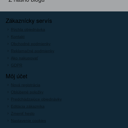
Zákaznícky servís
Rýchla objednávka
Kontakt
Obchodné podmienky
Reklamačné podmienky
Ako nakupovať
GDPR
Môj účet
Nová registrácia
Oblúbené položky
Predchádzajúce objednávky
Editácia zákazníka
Zmeniť heslo
Nastavenie cookies