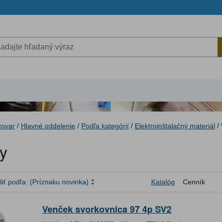
tovar
/
Hlavné oddelenie
/
Podľa kategórií
/
Elektroinštalačný materiál
/
y
iť podľa:
(Príznaku novinka)
Katalóg
Cenník
Venček svorkovnica 97 4p SV2