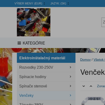
VÝBER MENY:
(EUR)
JAZYK:
(SK)
KATEGÓRIE
Elektroinštalačný materiál
Domov
/
Všetok 
Rozvodky 230-250V
Venček
Spínacie hodiny
Spínače stenové
Zorad
Venčeky
Zásuvky 380V