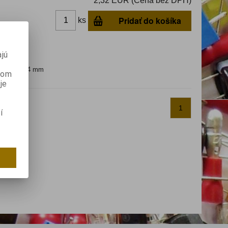
2,32 EUR (Cena bez DPH)
Pridať do košíka
ks
dom
jú
rez vodiča 4 mm
anom
je
1
í