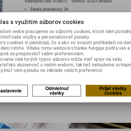
Katalógové číslo:
0138072
Výrobca:
TESLA Stropkov
Záruka (mesiacov):
24
Termín dodania(prac.dni)-platí pre sklad
LIESKOVEC
:
skla
Hmotnosť:
0,041 kg
las s využitím súborov cookies
Hmotnosť balenia:
0,041 kg
ašom webe pracujeme so súbormi cookies, ktoré nám pomáha
EAN:
8585001508028
litniť naše služby a personalizovať ponuky.
produkt krabicová svorkovnica plastová, štvorpólová pre prie
ry cookies si pamätajú, čo a ako vo svojom prehliadači na d
prúd...
adení robíte. Vďaka tomu webová stránka funguje podľa vás a 
pná sa prispôsobiť vašim preferenciám.
ovanie niektorých typov súborov môže mať vplyv na vašu
lkom
1
záznamov
ateľskú skúsenosť s naším webom, taktiež nebudeme schopn
ytnúť vám ponuku na základe vašich preferencií.
Odmietnuť
Prijať všetky
astavenie
všetky
cookies