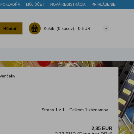
POKLADŇA
MÔJ ÚČET
NOVÁ REGISTRÁCIA
PRIHLÁSENIE
Hľadať
Košík:
(0 kusov) -
0 EUR
Venčeky
Strana
1
z
1
Celkom
1
záznamov
2,85 EUR