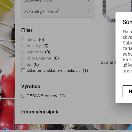
Zásuvky stenové
Súh
Filter
Na n
skva
akcia
(0)
Súbo
novinky
(0)
zari
výpredaj
(0)
scho
pripravujeme
(0)
Blok
Strana
1
z
1
Ce
tip
(0)
užív
posk
skladom v sklade v Lieskovci
(1)
Výrobca
N
TESLA Stropkov
(1)
Informační slpek