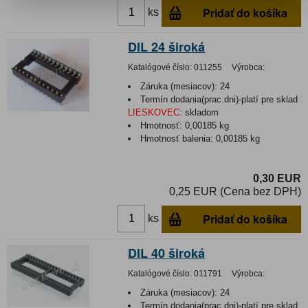
Pridať do košíka
ks
DIL 24 široká
Katalógové číslo:
011255
Výrobca:
Záruka (mesiacov):
24
Termín dodania(prac.dni)-platí pre sklad
LIESKOVEC
:
skladom
Hmotnosť:
0,00185 kg
Hmotnosť balenia:
0,00185 kg
0,30 EUR
0,25 EUR (Cena bez DPH)
Pridať do košíka
ks
DIL 40 široká
Katalógové číslo:
011791
Výrobca:
Záruka (mesiacov):
24
Termín dodania(prac.dni)-platí pre sklad