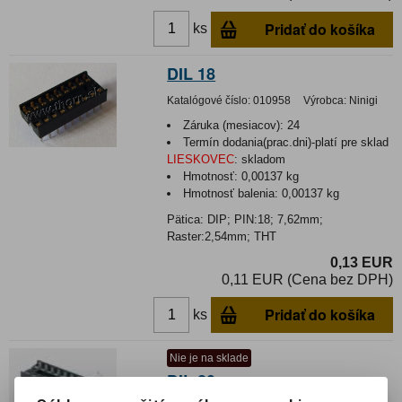
Pridať do košíka
ks
DIL 18
Katalógové číslo:
010958
Výrobca:
Ninigi
Záruka (mesiacov):
24
Termín dodania(prac.dni)-platí pre sklad
LIESKOVEC
:
skladom
Hmotnosť:
0,00137 kg
Hmotnosť balenia:
0,00137 kg
Pätica: DIP; PIN:18; 7,62mm;
Raster:2,54mm; THT
0,13 EUR
0,11 EUR (Cena bez DPH)
Pridať do košíka
ks
Nie je na sklade
DIL 20