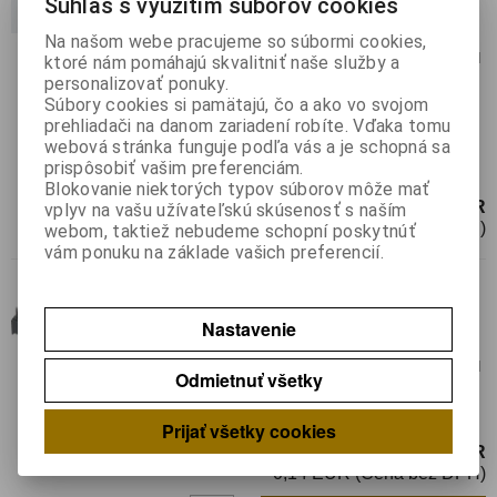
Súhlas s využitím súborov cookies
Katalógové číslo:
010959
Výrobca:
Ninigi
Záruka (mesiacov):
24
Na našom webe pracujeme so súbormi cookies,
Termín dodania(prac.dni)-platí pre sklad
ktoré nám pomáhajú skvalitniť naše služby a
LIESKOVEC
:
neznámy
personalizovať ponuky.
Hmotnosť:
0,00195 kg
Súbory cookies si pamätajú, čo a ako vo svojom
Hmotnosť balenia:
0,00195 kg
prehliadači na danom zariadení robíte. Vďaka tomu
webová stránka funguje podľa vás a je schopná sa
Pätica: DIP; PIN:20; 7,62mm;
prispôsobiť vašim preferenciám.
Raster:2,54mm; THT
Blokovanie niektorých typov súborov môže mať
0,16 EUR
vplyv na vašu užívateľskú skúsenosť s naším
0,14 EUR (Cena bez DPH)
webom, taktiež nebudeme schopní poskytnúť
vám ponuku na základe vašich preferencií.
DIL 24
Katalógové číslo:
010967
Výrobca:
Nastavenie
Záruka (mesiacov):
24
Termín dodania(prac.dni)-platí pre sklad
Odmietnuť všetky
LIESKOVEC
:
skladom
Prijať všetky cookies
0,17 EUR
0,14 EUR (Cena bez DPH)