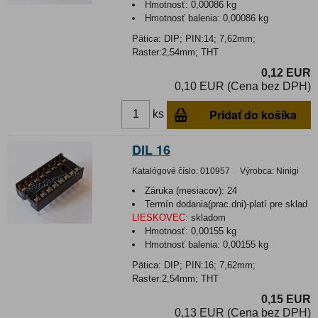
Hmotnosť:
0,00086 kg
Hmotnosť balenia:
0,00086 kg
Pätica: DIP; PIN:14; 7,62mm;
Raster:2,54mm; THT
0,12 EUR
0,10 EUR (Cena bez DPH)
Pridať do košíka
ks
DIL 16
Katalógové číslo:
010957
Výrobca:
Ninigi
Záruka (mesiacov):
24
Termín dodania(prac.dni)-platí pre sklad
LIESKOVEC
:
skladom
Hmotnosť:
0,00155 kg
Hmotnosť balenia:
0,00155 kg
Pätica: DIP; PIN:16; 7,62mm;
Raster:2,54mm; THT
0,15 EUR
0,13 EUR (Cena bez DPH)