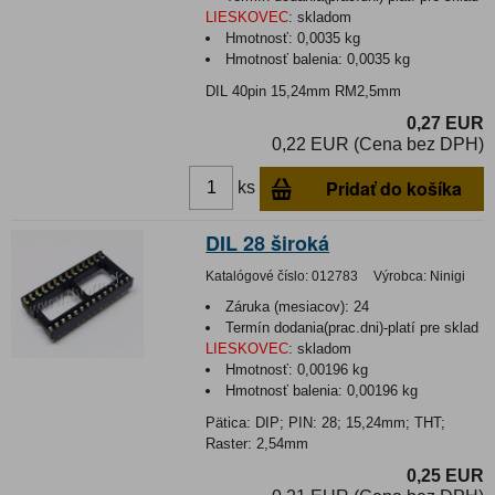
LIESKOVEC
:
skladom
Hmotnosť:
0,0035 kg
Hmotnosť balenia:
0,0035 kg
DIL 40pin 15,24mm RM2,5mm
0,27 EUR
0,22 EUR (Cena bez DPH)
Pridať do košíka
ks
DIL 28 široká
Katalógové číslo:
012783
Výrobca:
Ninigi
Záruka (mesiacov):
24
Termín dodania(prac.dni)-platí pre sklad
LIESKOVEC
:
skladom
Hmotnosť:
0,00196 kg
Hmotnosť balenia:
0,00196 kg
Pätica: DIP; PIN: 28; 15,24mm; THT;
Raster: 2,54mm
0,25 EUR