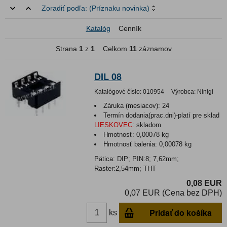
Zoradiť podľa:
(Príznaku novinka)
Katalóg
Cenník
Strana
1
z
1
Celkom
11
záznamov
DIL 08
Katalógové číslo:
010954
Výrobca:
Ninigi
Záruka (mesiacov):
24
Termín dodania(prac.dni)-platí pre sklad
LIESKOVEC
:
skladom
Hmotnosť:
0,00078 kg
Hmotnosť balenia:
0,00078 kg
Pätica: DIP; PIN:8; 7,62mm;
Raster:2,54mm; THT
0,08 EUR
0,07 EUR (Cena bez DPH)
Pridať do košíka
ks