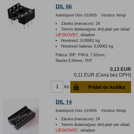
DIL 06
Katalógové číslo:
010955
Výrobca:
Ninigi
Záruka (mesiacov):
24
Termín dodania(prac.dni)-platí pre sklad
LIESKOVEC
:
skladom
Hmotnosť:
0,00061 kg
Hmotnosť balenia:
0,00061 kg
Pätica: DIP; PIN:6; 7,62mm;
Raster:2,54mm; THT
0,13 EUR
0,11 EUR (Cena bez DPH)
Pridať do košíka
ks
DIL 14
Katalógové číslo:
010956
Výrobca:
Ninigi
Záruka (mesiacov):
24
Termín dodania(prac.dni)-platí pre sklad
LIESKOVEC
:
skladom