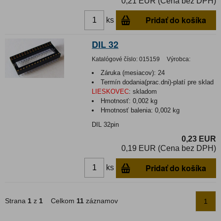
0,21 EUR (Cena bez DPH)
Pridať do košíka
ks
DIL 32
Katalógové číslo:
015159
Výrobca:
Záruka (mesiacov):
24
Termín dodania(prac.dni)-platí pre sklad
LIESKOVEC
:
skladom
Hmotnosť:
0,002 kg
Hmotnosť balenia:
0,002 kg
DIL 32pin
0,23 EUR
0,19 EUR (Cena bez DPH)
Pridať do košíka
ks
Strana
1
z
1
Celkom
11
záznamov
1