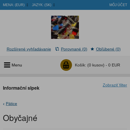
MENA:
(EUR)
JAZYK:
(SK)
MÔJ ÚČET
Rozšírené vyhľadávanie
Porovnané (0)
Obľúbené (0)
Menu
Košík:
(0 kusov) -
0 EUR
Zobraziť filter
Informační slpek
Pätice
Obyčajné