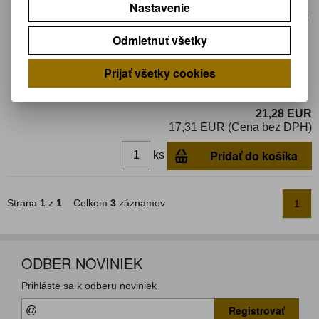
Nastavenie
Záruka (mesiacov):
24
Termín dodania(prac.dni)-platí pre sklad
LIESKOVEC
:
3
Odmietnuť všetky
Hmotnosť:
0,012 kg
Hmotnosť balenia:
0,012 kg
Prijať všetky cookies
Potenciometer: axiálny; jednootáčkový;
1kΩ; 1W; ±10%; 6,35mm; THT
21,28 EUR
17,31 EUR (Cena bez DPH)
Pridať do košíka
ks
Strana
1
z
1
Celkom
3
záznamov
1
ODBER NOVINIEK
Prihláste sa k odberu noviniek
Registrovať