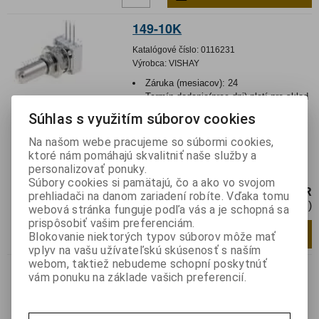
149-10K
Katalógové číslo:
0116231
Výrobca:
VISHAY
Záruka (mesiacov):
24
Termín dodania(prac.dni)-platí pre sklad
LIESKOVEC
:
3
Súhlas s využitím súborov cookies
Hmotnosť:
0,01112 kg
Hmotnosť balenia:
0,01112 kg
Na našom webe pracujeme so súbormi cookies,
ktoré nám pomáhajú skvalitniť naše služby a
Potenciometer: axiálny; jednootáčkový;
personalizovať ponuky.
10kΩ; 1W; ±10%; 6,35mm; THT
Súbory cookies si pamätajú, čo a ako vo svojom
15,98 EUR
prehliadači na danom zariadení robíte. Vďaka tomu
13 EUR (Cena bez DPH)
webová stránka funguje podľa vás a je schopná sa
prispôsobiť vašim preferenciám.
Pridať do košíka
ks
Blokovanie niektorých typov súborov môže mať
vplyv na vašu užívateľskú skúsenosť s naším
webom, taktiež nebudeme schopní poskytnúť
149-1K
vám ponuku na základe vašich preferencií.
Katalógové číslo:
0116232
Výrobca:
VISHAY