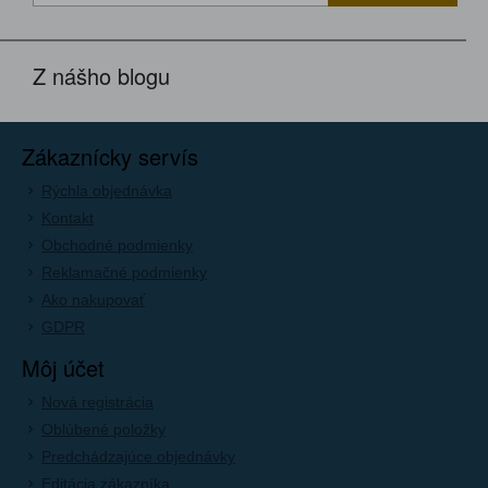
Z nášho blogu
Zákaznícky servís
Rýchla objednávka
Kontakt
Obchodné podmienky
Reklamačné podmienky
Ako nakupovať
GDPR
Môj účet
Nová registrácia
Oblúbené položky
Predchádzajúce objednávky
Editácia zákazníka