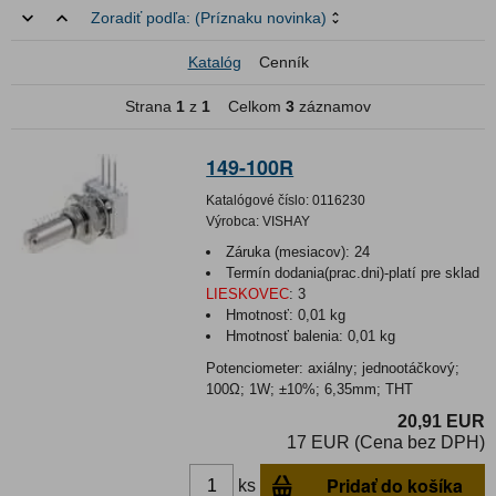
Zoradiť podľa:
(Príznaku novinka)
Katalóg
Cenník
Strana
1
z
1
Celkom
3
záznamov
149-100R
Katalógové číslo:
0116230
Výrobca:
VISHAY
Záruka (mesiacov):
24
Termín dodania(prac.dni)-platí pre sklad
LIESKOVEC
:
3
Hmotnosť:
0,01 kg
Hmotnosť balenia:
0,01 kg
Potenciometer: axiálny; jednootáčkový;
100Ω; 1W; ±10%; 6,35mm; THT
20,91 EUR
17 EUR (Cena bez DPH)
Pridať do košíka
ks