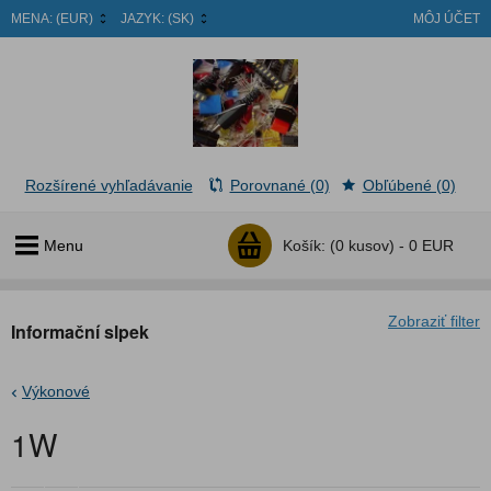
MENA:
(EUR)
JAZYK:
(SK)
MÔJ ÚČET
Rozšírené vyhľadávanie
Porovnané (0)
Obľúbené (0)
Menu
Košík:
(0 kusov) -
0 EUR
Zobraziť filter
Informační slpek
Výkonové
1W