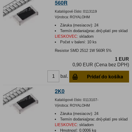
560R
Katalógové číslo:
0113119
Výrobca:
ROYALOHM
Záruka (mesiacov):
24
Termín dodania(prac.dni)-platí pre sklad
LIESKOVEC
:
skladom
Počet v balení:
10 ks
Resistor SMD 2512 1W 560R 5%
1 EUR
0,90 EUR (Cena bez DPH)
Pridať do košíka
bal.
2K0
Katalógové číslo:
0113107-
Výrobca:
ROYALOHM
Záruka (mesiacov):
24
Termín dodania(prac.dni)-platí pre sklad
LIESKOVEC
:
skladom
Hmotnosť:
0,0006 kg