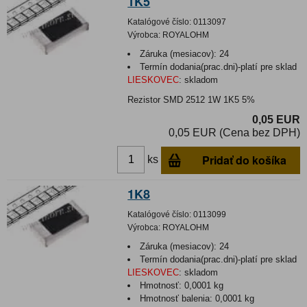
1K5
Katalógové číslo:
0113097
Výrobca:
ROYALOHM
Záruka (mesiacov):
24
Termín dodania(prac.dni)-platí pre sklad
LIESKOVEC
:
skladom
Rezistor SMD 2512 1W 1K5 5%
0,05 EUR
0,05 EUR (Cena bez DPH)
Pridať do košíka
ks
1K8
Katalógové číslo:
0113099
Výrobca:
ROYALOHM
Záruka (mesiacov):
24
Termín dodania(prac.dni)-platí pre sklad
LIESKOVEC
:
skladom
Hmotnosť:
0,0001 kg
Hmotnosť balenia:
0,0001 kg