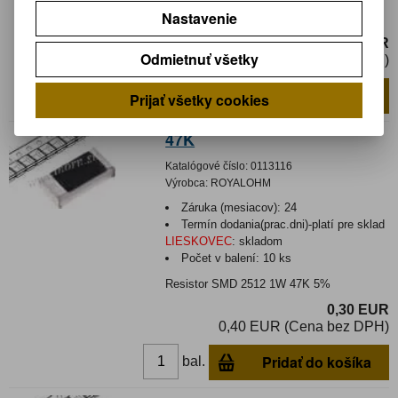
Nastavenie
Resistor SMD 2512 1W 390R 5%
0,05 EUR
Odmietnuť všetky
0,05 EUR (Cena bez DPH)
Pridať do košíka
ks
Prijať všetky cookies
47K
Katalógové číslo:
0113116
Výrobca:
ROYALOHM
Záruka (mesiacov):
24
Termín dodania(prac.dni)-platí pre sklad
LIESKOVEC
:
skladom
Počet v balení:
10 ks
Resistor SMD 2512 1W 47K 5%
0,30 EUR
0,40 EUR (Cena bez DPH)
Pridať do košíka
bal.