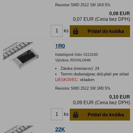
Resistor SMD 2512 1W 1K8 5%
0,08 EUR
0,07 EUR (Cena bez DPH)
Pridať do košíka
ks
1R0
Katalógové číslo:
0113100
Výrobca:
ROYALOHM
Záruka (mesiacov):
24
Termín dodania(prac.dni)-platí pre sklad
LIESKOVEC
:
skladom
Resistor SMD 2512 1W 1R0 5%
0,10 EUR
0,09 EUR (Cena bez DPH)
Pridať do košíka
ks
22K