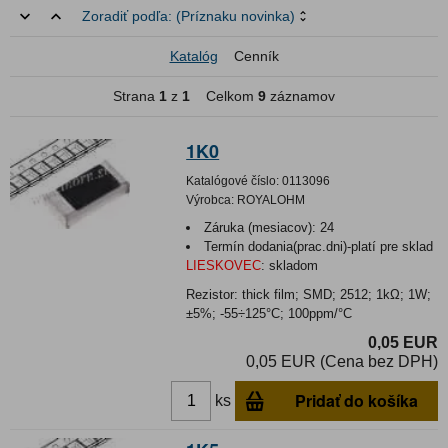
Zoradiť podľa:
(Príznaku novinka)
Katalóg
Cenník
Strana
1
z
1
Celkom
9
záznamov
1K0
Katalógové číslo:
0113096
Výrobca:
ROYALOHM
Záruka (mesiacov):
24
Termín dodania(prac.dni)-platí pre sklad
LIESKOVEC
:
skladom
Rezistor: thick film; SMD; 2512; 1kΩ; 1W;
±5%; -55÷125°C; 100ppm/°C
0,05 EUR
0,05 EUR (Cena bez DPH)
Pridať do košíka
ks