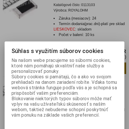
Katalógové číslo:
0113103
Výrobca:
ROYALOHM
Záruka (mesiacov):
24
Termín dodania(prac.dni)-platí pre sklad
LIESKOVEC
:
skladom
Počet v balení:
10 ks
Resistor SMD 2512 1W 22K 5%
Súhlas s využitím súborov cookies
0,30 EUR
0,40 EUR (Cena bez DPH)
Na našom webe pracujeme so súbormi cookies,
ktoré nám pomáhajú skvalitniť naše služby a
Pridať do košíka
bal.
personalizovať ponuky.
Súbory cookies si pamätajú, čo a ako vo svojom
390R
prehliadači na danom zariadení robíte. Vďaka tomu
webová stránka funguje podľa vás a je schopná sa
Katalógové číslo:
0113112
prispôsobiť vašim preferenciám.
Výrobca:
ROYALOHM
Blokovanie niektorých typov súborov môže mať
vplyv na vašu užívateľskú skúsenosť s naším
Záruka (mesiacov):
24
webom, taktiež nebudeme schopní poskytnúť
Termín dodania(prac.dni)-platí pre sklad
vám ponuku na základe vašich preferencií.
LIESKOVEC
:
skladom
Hmotnosť:
0,0001 kg
Hmotnosť balenia:
0,0001 kg