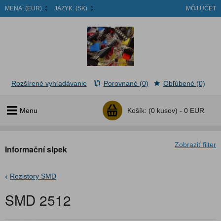
MENA:
(EUR)
JAZYK:
(SK)
MÔJ ÚČET
Rozšírené vyhľadávanie
Porovnané (0)
Obľúbené (0)
Menu
Košík:
(0 kusov) -
0 EUR
Zobraziť filter
Informační slpek
Rezistory SMD
SMD 2512