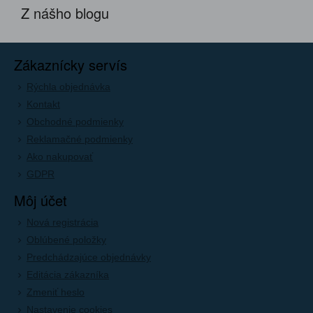
Z nášho blogu
Zákaznícky servís
Rýchla objednávka
Kontakt
Obchodné podmienky
Reklamačné podmienky
Ako nakupovať
GDPR
Môj účet
Nová registrácia
Oblúbené položky
Predchádzajúce objednávky
Editácia zákazníka
Zmeniť heslo
Nastavenie cookies