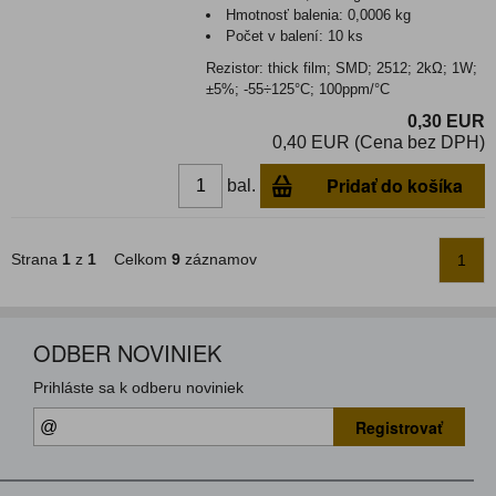
Hmotnosť balenia:
0,0006 kg
Počet v balení:
10 ks
Rezistor: thick film; SMD; 2512; 2kΩ; 1W;
±5%; -55÷125°C; 100ppm/°C
0,30 EUR
0,40 EUR (Cena bez DPH)
Pridať do košíka
bal.
Strana
1
z
1
Celkom
9
záznamov
1
ODBER NOVINIEK
Prihláste sa k odberu noviniek
Registrovať