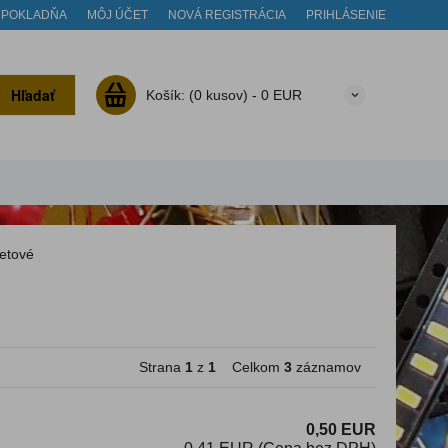
POKLADŇA
MÔJ ÚČET
NOVÁ REGISTRÁCIA
PRIHLÁSENIE
Hľadať
Košík:
(0 kusov) -
0 EUR
retové
Strana
1
z
1
Celkom
3
záznamov
0,50 EUR