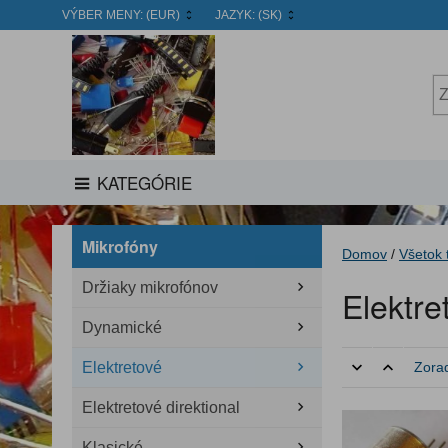
VÝBER MENY:
(EUR)
JAZYK:
(SK)
KATEGÓRIE
Mikrofóny
Domov
/
Všetok 
Držiaky mikrofónov
Elektre
Dynamické
Elektretové
Zorad
Elektretové direktional
Klasické