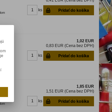
0,41 EUR (Cena bez DPH)
Pridať do košíka
ks
dom
1,02 EUR
jú
0,83 EUR (Cena bez DPH)
anom
Pridať do košíka
je
ks
dom
í
NR:60dB
1,85 EUR
1,51 EUR (Cena bez DPH)
Pridať do košíka
ks
dom