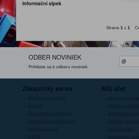
Informační slpek
Strana
1
z
1
Ce
ODBER NOVINIEK
Prihláste sa k odberu noviniek
Zákaznícky servís
Môj účet
Rýchla objednávka
Nová registráci
Kontakt
Oblúbené polož
Obchodné podmienky
Predchádzajúce
Reklamačné podmienky
Editácia zákazn
Ako nakupovať
Zmeniť heslo
GDPR
Nastavenie coo