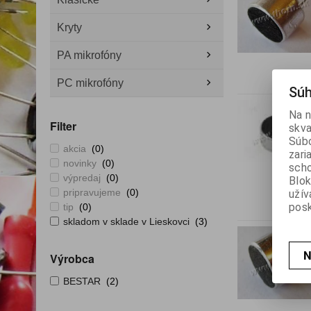
Kryty
PA mikrofóny
PC mikrofóny
Súh
Na n
Filter
skva
Súbo
akcia
(0)
zari
novinky
(0)
scho
výpredaj
(0)
Blok
pripravujeme
(0)
užív
posk
tip
(0)
skladom v sklade v Lieskovci
(3)
N
Výrobca
BESTAR
(2)