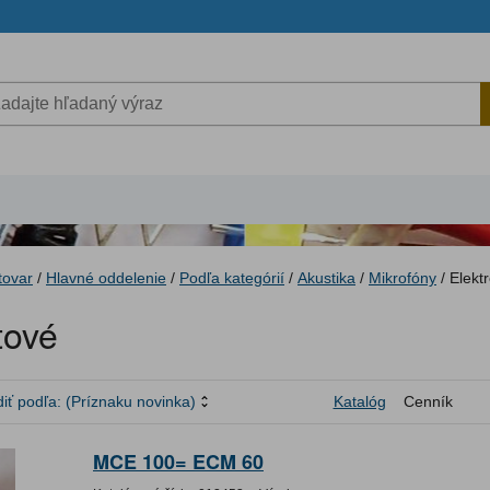
tovar
/
Hlavné oddelenie
/
Podľa kategórií
/
Akustika
/
Mikrofóny
/
Elekt
tové
iť podľa:
(Príznaku novinka)
Katalóg
Cenník
MCE 100= ECM 60