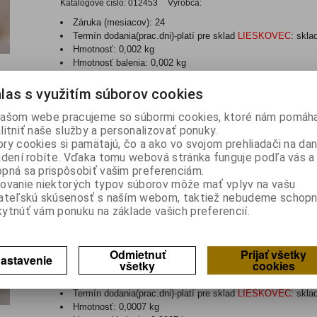
Katalógové číslo:
012453
Výrobca:
Záruka (mesiacov):
24
Termín dodania(prac.dni)-platí pre sklad
LIESKOVEC
:
skla
Hmotnosť:
0,002 kg
Hmotnosť balenia:
0,002 kg
Mikrofón elektretový 10x6,7mm s vývodmi
las s využitím súborov cookies
BCM-9745
ašom webe pracujeme so súbormi cookies, ktoré nám pomáha
litniť naše služby a personalizovať ponuky.
Katalógové číslo:
0136694
Výrobca:
BESTAR
ry cookies si pamätajú, čo a ako vo svojom prehliadači na d
Záruka (mesiacov):
24
adení robíte. Vďaka tomu webová stránka funguje podľa vás a 
Termín dodania(prac.dni)-platí pre sklad
LIESKOVEC
:
skla
pná sa prispôsobiť vašim preferenciám.
Hmotnosť:
0,0007 kg
ovanie niektorých typov súborov môže mať vplyv na vašu
Hmotnosť balenia:
0,0007 kg
ateľskú skúsenosť s naším webom, taktiež nebudeme schopn
ytnúť vám ponuku na základe vašich preferencií.
Kapacitný mikrofón; Ø9,7x4,5mm; 2,2kΩ; 600uA; 1,5÷10V; S
BCM-9745 P
Odmietnuť
Prijať všetky
astavenie
Katalógové číslo:
0136695
Výrobca:
BESTAR
všetky
cookies
Záruka (mesiacov):
24
Termín dodania(prac.dni)-platí pre sklad
LIESKOVEC
:
skla
Hmotnosť:
0,0007 kg