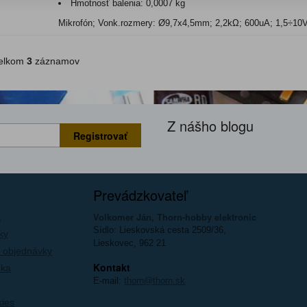
Hmotnosť balenia:
0,0007 kg
Mikrofón; Vonk.rozmery: Ø9,7x4,5mm; 2,2kΩ; 600uA; 1,5÷10
lkom
3
záznamov
Z nášho blogu
Registrovať
Prevádzkovateľ
Volkomer Ján, Thorn-hobby elektronic
a
Sídlo: Lieskovská cesta 2509/36,
ky
Lieskovec, 962 21
 objednávky
Kontakt
íka
E-mail:
thorn@thorn.sk
kies