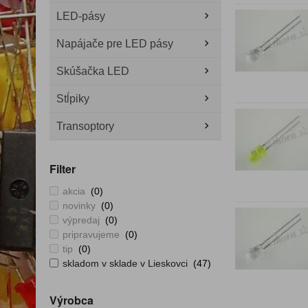
LED-pásy
Napájače pre LED pásy
Skúšačka LED
Stĺpiky
Transoptory
Filter
akcia
(0)
novinky
(0)
výpredaj
(0)
pripravujeme
(0)
tip
(0)
skladom v sklade v Lieskovci
(47)
Výrobca