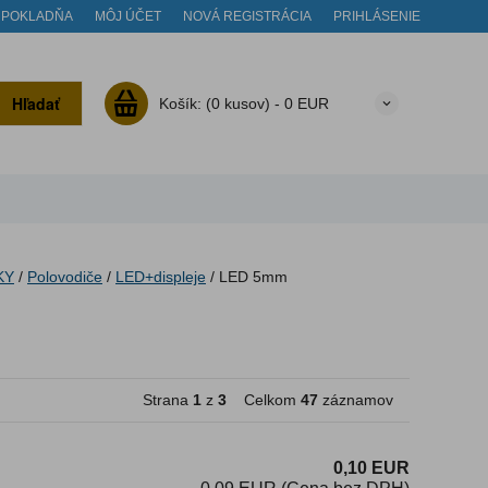
POKLADŇA
MÔJ ÚČET
NOVÁ REGISTRÁCIA
PRIHLÁSENIE
Hľadať
Košík:
(0 kusov) -
0 EUR
KY
/
Polovodiče
/
LED+displeje
/
LED 5mm
Strana
1
z
3
Celkom
47
záznamov
0,10 EUR