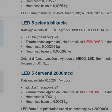
Hmotnosť:
0,0035 kg
Hmotnosť balenia:
0,0035 kg
LED; 5mm; červená; 1120-2180mcd; 30°; 4,5÷6V; 20mA; Čelo
LED 5 zelená blikacia
Katalógové číslo:
010618
Výrobca:
KINGBRIGHT ELECTRONIC
Záruka (mesiacov):
24
Termín dodania(prac.dni)-platí pre sklad
LIESKOVEC
:
skla
Hmotnosť:
0,000292 kg
Hmotnosť balenia:
0,000292 kg
Zelená difúzna; označenie výrobcu L-56BGD; LED; 5mm; zelen
5÷32mcd; 60°; 3,...
LED 5 červená 2000mcd
Katalógové číslo:
010620
Výrobca:
Záruka (mesiacov):
24
Termín dodania(prac.dni)-platí pre sklad
LIESKOVEC
:
skla
Hmotnosť:
0,0003 kg
Hmotnosť balenia:
0,0003 kg
LED 5mm číra priehľadná (svieti na červeno); svit 2000mCd