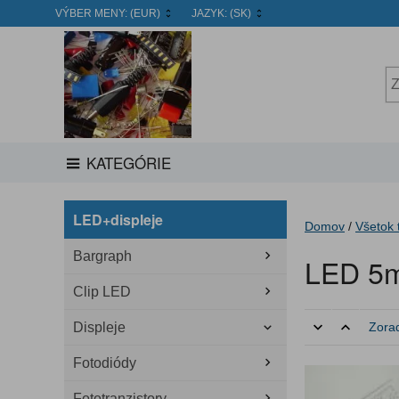
VÝBER MENY:
(EUR)
JAZYK:
(SK)
KATEGÓRIE
LED+displeje
Domov
/
Všetok 
Bargraph
LED 5
Clip LED
Displeje
Zorad
Fotodiódy
Fototranzistory