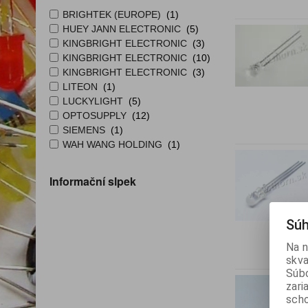
BRIGHTEK (EUROPE)
(1)
HUEY JANN ELECTRONIC
(5)
KINGBRIGHT ELECTRONIC
(3)
KINGBRIGHT ELECTRONIC
(10)
KINGBRIGHT ELECTRONIC
(3)
LITEON
(1)
LUCKYLIGHT
(5)
OPTOSUPPLY
(12)
SIEMENS
(1)
WAH WANG HOLDING
(1)
Informační slpek
Súh
Na n
skva
Súbo
zari
scho