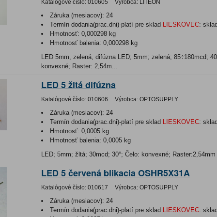
Katalógové číslo:
010605
Výrobca:
LITEON
Záruka (mesiacov):
24
Termín dodania(prac.dni)-platí pre sklad
LIESKOVEC
:
skla
Hmotnosť:
0,000298 kg
Hmotnosť balenia:
0,000298 kg
LED 5mm, zelená, difúzna LED; 5mm; zelená; 85÷180mcd; 40°
konvexné; Raster: 2,54m...
LED 5 žltá difúzna
Katalógové číslo:
010606
Výrobca:
OPTOSUPPLY
Záruka (mesiacov):
24
Termín dodania(prac.dni)-platí pre sklad
LIESKOVEC
:
skla
Hmotnosť:
0,0005 kg
Hmotnosť balenia:
0,0005 kg
LED; 5mm; žltá; 30mcd; 30°; Čelo: konvexné; Raster:2,54mm
LED 5 červená blikacia OSHR5X31A
Katalógové číslo:
010617
Výrobca:
OPTOSUPPLY
Záruka (mesiacov):
24
Termín dodania(prac.dni)-platí pre sklad
LIESKOVEC
:
skla