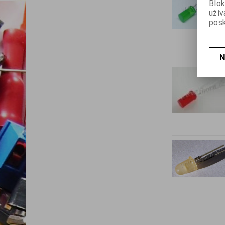
Blok
užív
posk
N