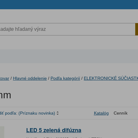
tovar
/
Hlavné oddelenie
/
Podľa kategórií
/
ELEKTRONICKÉ SÚČIAST
mm
iť podľa:
(Príznaku novinka)
Katalóg
Cenník
LED 5 zelená difúzna