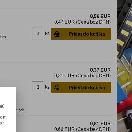
0,56 EUR
0,47 EUR (Cena bez DPH)
Pridať do košíka
ks
dom
0,37 EUR
0,31 EUR (Cena bez DPH)
Pridať do košíka
ks
dom
jú
poločná katóda.
anom
je
0,81 EUR
0,66 EUR (Cena bez DPH)