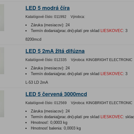
LED 5 modrá číra
Katalógové číslo:
011992
Výrobca:
Záruka (mesiacov):
24
Termín dodania(prac.dni)-platí pre sklad
LIESKOVEC
:
3
8200mcd
LED 5 2mA žltá difúzna
Katalógové číslo:
012335
Výrobca:
KINGBRIGHT ELECTRONIC
Záruka (mesiacov):
24
Termín dodania(prac.dni)-platí pre sklad
LIESKOVEC
:
3
L-53 LD 2mA
LED 5 červená 3000mcd
Katalógové číslo:
012569
Výrobca:
KINGBRIGHT ELECTRONIC
Záruka (mesiacov):
24
Termín dodania(prac.dni)-platí pre sklad
LIESKOVEC
:
skla
Hmotnosť:
0,0003 kg
Hmotnosť balenia:
0,0003 kg