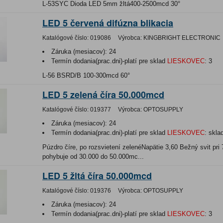
L-53SYC Dioda LED 5mm žltá400-2500mcd 30°
LED 5 červená difúzna blikacia
Katalógové číslo:
019086
Výrobca:
KINGBRIGHT ELECTRONIC
Záruka (mesiacov):
24
Termín dodania(prac.dni)-platí pre sklad
LIESKOVEC
:
3
L-56 BSRD/B 100-300mcd 60°
LED 5 zelená číra 50.000mcd
Katalógové číslo:
019377
Výrobca:
OPTOSUPPLY
Záruka (mesiacov):
24
Termín dodania(prac.dni)-platí pre sklad
LIESKOVEC
:
skla
Púzdro číre, po rozsvietení zelenéNapätie 3,60 Bežný svit pr
pohybuje od 30.000 do 50.000mc...
LED 5 žltá číra 50.000mcd
Katalógové číslo:
019376
Výrobca:
OPTOSUPPLY
Záruka (mesiacov):
24
Termín dodania(prac.dni)-platí pre sklad
LIESKOVEC
:
3