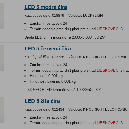
LED 5 modrá číra
Katalógové číslo:
018879
Výrobca:
LUCKYLIGHT
Záruka (mesiacov):
24
Termín dodania(prac.dni)-platí pre sklad
LIESKOVEC
:
3
Dioda LED 5mm modrá číra 2.000-3.000mcd 25°
LED 5 červená číra
Katalógové číslo:
013728
Výrobca:
KINGBRIGHT ELECTRONIC
Záruka (mesiacov):
24
Termín dodania(prac.dni)-platí pre sklad
LIESKOVEC
:
skla
Hmotnosť:
0,001 kg
Hmotnosť balenia:
0,001 kg
L-53 SEC-HLED 5mm červená 10000mCd 30°
LED 5 žltá číra
Katalógové číslo:
012434
Výrobca:
KINGBRIGHT ELECTRONIC
Záruka (mesiacov):
24
Termín dodania(prac.dni)-platí pre sklad
LIESKOVEC
:
3