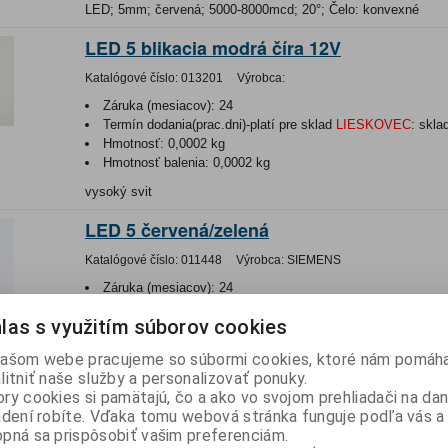
LED; 5mm; červená; 5000-8000mcd; 20°; Čelo: konvexné
LED 5 blikacia modrá číra 12V
Katalógové číslo:
013201
Výrobca:
Záruka (mesiacov):
24
Termín dodania(prac.dni)-platí pre sklad
LIESKOVEC
:
skla
Hmotnosť:
0,0002 kg
Hmotnosť balenia:
0,0002 kg
vysoký svit
LED 5 červená/zelená
Katalógové číslo:
011448
Výrobca:
SIEMENS
Záruka (mesiacov):
24
Termín dodania(prac.dni)-platí pre sklad
LIESKOVEC
:
skla
las s využitím súborov cookies
Hmotnosť:
0,0003 kg
Hmotnosť balenia:
0,0003 kg
ašom webe pracujeme so súbormi cookies, ktoré nám pomáha
Dvojfarebná trojvývodová 5mm difúzna červená/zelená 3pin S
litniť naše služby a personalizovať ponuky.
ry cookies si pamätajú, čo a ako vo svojom prehliadači na d
L-483 GDT
adení robíte. Vďaka tomu webová stránka funguje podľa vás a 
pná sa prispôsobiť vašim preferenciám.
Katalógové číslo:
013866
Výrobca:
KINGBRIGHT ELECTRONIC