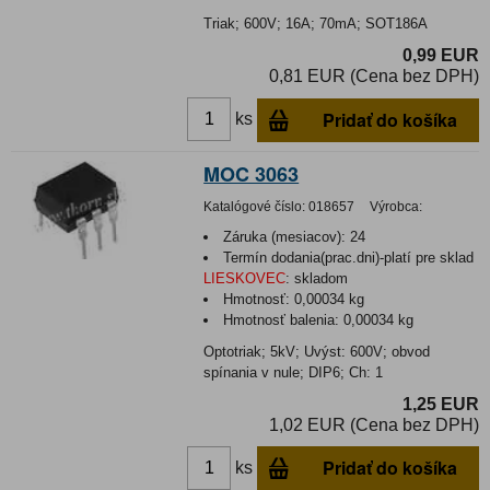
Triak; 600V; 16A; 70mA; SOT186A
0,99 EUR
0,81 EUR (Cena bez DPH)
Pridať do košíka
ks
MOC 3063
Katalógové číslo:
018657
Výrobca:
Záruka (mesiacov):
24
Termín dodania(prac.dni)-platí pre sklad
LIESKOVEC
:
skladom
Hmotnosť:
0,00034 kg
Hmotnosť balenia:
0,00034 kg
Optotriak; 5kV; Uvýst: 600V; obvod
spínania v nule; DIP6; Ch: 1
1,25 EUR
1,02 EUR (Cena bez DPH)
Pridať do košíka
ks