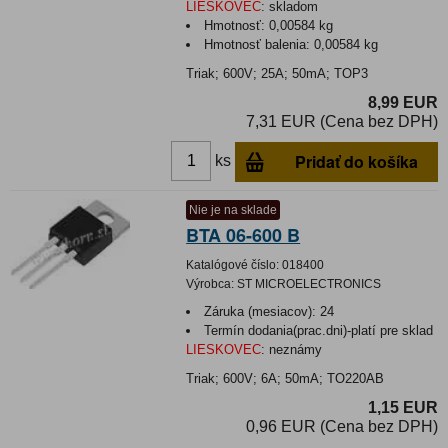
LIESKOVEC
:
skladom
Hmotnosť:
0,00584 kg
Hmotnosť balenia:
0,00584 kg
Triak; 600V; 25A; 50mA; TOP3
8,99 EUR
7,31 EUR (Cena bez DPH)
Pridať do košíka
ks
Nie je na sklade
BTA 06-600 B
Katalógové číslo:
018400
Výrobca:
ST MICROELECTRONICS
Záruka (mesiacov):
24
Termín dodania(prac.dni)-platí pre sklad
LIESKOVEC
:
neznámy
Triak; 600V; 6A; 50mA; TO220AB
1,15 EUR
0,96 EUR (Cena bez DPH)