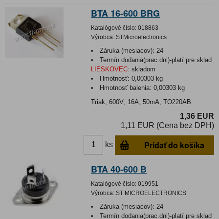
BTA 16-600 BRG
Katalógové číslo:
018863
Výrobca:
STMicroelectronics
Záruka (mesiacov):
24
Termín dodania(prac.dni)-platí pre sklad
LIESKOVEC
:
skladom
Hmotnosť:
0,00303 kg
Hmotnosť balenia:
0,00303 kg
Triak; 600V; 16A; 50mA; TO220AB
1,36 EUR
1,11 EUR (Cena bez DPH)
Pridať do košíka
ks
BTA 40-600 B
Katalógové číslo:
019951
Výrobca:
ST MICROELECTRONICS
Záruka (mesiacov):
24
Termín dodania(prac.dni)-platí pre sklad