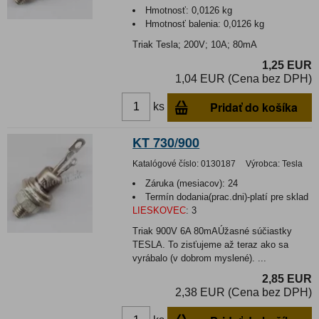
Hmotnosť:
0,0126 kg
Hmotnosť balenia:
0,0126 kg
Triak Tesla; 200V; 10A; 80mA
1,25 EUR
1,04 EUR (Cena bez DPH)
Pridať do košíka
ks
KT 730/900
Katalógové číslo:
0130187
Výrobca:
Tesla
Záruka (mesiacov):
24
Termín dodania(prac.dni)-platí pre sklad
LIESKOVEC
:
3
Triak 900V 6A 80mAÚžasné súčiastky
TESLA. To zisťujeme až teraz ako sa
vyrábalo (v dobrom myslené). ...
2,85 EUR
2,38 EUR (Cena bez DPH)