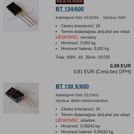
Nie je na sklade
BT 134/600
Katalógové číslo:
0116244
Výrobca:
NXP
Záruka (mesiacov):
24
Termín dodania(prac.dni)-platí pre sklad
LIESKOVEC
:
neznámy
Hmotnosť:
0,002 kg
Hmotnosť balenia:
0,002 kg
Triak; 600V; 4A; 35mA; SOT82
0,99 EUR
0,81 EUR (Cena bez DPH)
BT 139 X/600
Katalógové číslo:
0123431
Výrobca:
WeEn Semiconductors
Záruka (mesiacov):
24
Termín dodania(prac.dni)-platí pre sklad
LIESKOVEC
:
skladom
Hmotnosť:
0,00242 kg
Hmotnosť balenia:
0,00242 kg