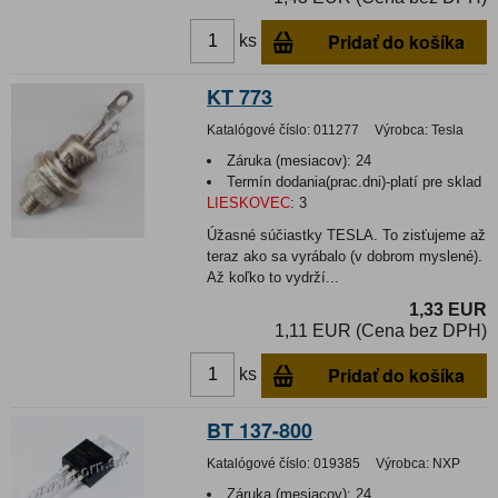
Pridať do košíka
ks
KT 773
Katalógové číslo:
011277
Výrobca:
Tesla
Záruka (mesiacov):
24
Termín dodania(prac.dni)-platí pre sklad
LIESKOVEC
:
3
Úžasné súčiastky TESLA. To zisťujeme až
teraz ako sa vyrábalo (v dobrom myslené).
Až koľko to vydrží...
1,33 EUR
1,11 EUR (Cena bez DPH)
Pridať do košíka
ks
BT 137-800
Katalógové číslo:
019385
Výrobca:
NXP
Záruka (mesiacov):
24