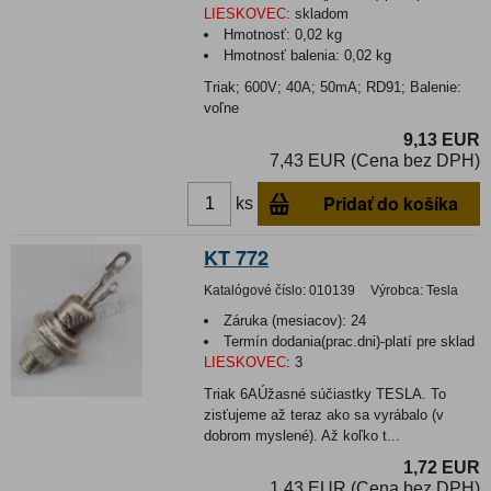
LIESKOVEC
:
skladom
Hmotnosť:
0,02 kg
Hmotnosť balenia:
0,02 kg
Triak; 600V; 40A; 50mA; RD91; Balenie:
voľne
9,13 EUR
7,43 EUR (Cena bez DPH)
Pridať do košíka
ks
KT 772
Katalógové číslo:
010139
Výrobca:
Tesla
Záruka (mesiacov):
24
Termín dodania(prac.dni)-platí pre sklad
LIESKOVEC
:
3
Triak 6AÚžasné súčiastky TESLA. To
zisťujeme až teraz ako sa vyrábalo (v
dobrom myslené). Až koľko t...
1,72 EUR
1,43 EUR (Cena bez DPH)