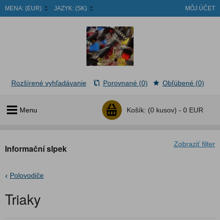
MENA:
(EUR)
JAZYK:
(SK)
MÔJ ÚČET
Rozšírené vyhľadávanie
Porovnané (0)
Obľúbené (0)
Menu
Košík:
(0 kusov) -
0 EUR
Zobraziť filter
Informační slpek
Polovodiče
Triaky