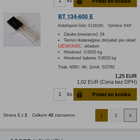
Pridať do košíka
ks
BT 134-600 E
Katalógové číslo:
0128165
Výrobca:
NXP
Záruka (mesiacov):
24
Termín dodania(prac.dni)-platí pre sklad
LIESKOVEC
:
skladom
Hmotnosť:
0,0015 kg
Hmotnosť balenia:
0,0015 kg
Triak; 600V; 4A; 11mA; SOT82
1,25 EUR
1,02 EUR (Cena bez DPH)
Pridať do košíka
ks
Strana
1
z
2
Celkom
42
záznamov
1
2