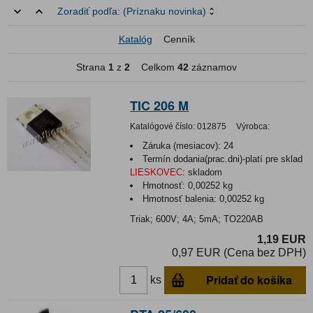
Zoradiť podľa:
(Príznaku novinka)
Katalóg
Cenník
Strana
1
z
2
Celkom
42
záznamov
TIC 206 M
Katalógové číslo:
012875
Výrobca:
Záruka (mesiacov):
24
Termín dodania(prac.dni)-platí pre sklad
LIESKOVEC
:
skladom
Hmotnosť:
0,00252 kg
Hmotnosť balenia:
0,00252 kg
Triak; 600V; 4A; 5mA; TO220AB
1,19 EUR
0,97 EUR (Cena bez DPH)
Pridať do košíka
ks