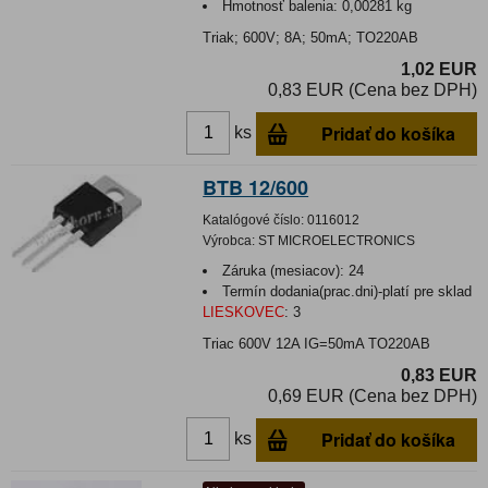
Hmotnosť balenia:
0,00281 kg
Triak; 600V; 8A; 50mA; TO220AB
1,02 EUR
0,83 EUR (Cena bez DPH)
Pridať do košíka
ks
BTB 12/600
Katalógové číslo:
0116012
Výrobca:
ST MICROELECTRONICS
Záruka (mesiacov):
24
Termín dodania(prac.dni)-platí pre sklad
LIESKOVEC
:
3
Triac 600V 12A IG=50mA TO220AB
0,83 EUR
0,69 EUR (Cena bez DPH)
Pridať do košíka
ks