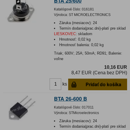
BTA 25/600
Katalógové číslo:
016181
Výrobca:
ST MICROELECTRONICS
Záruka (mesiacov):
24
Termín dodania(prac.dni)-platí pre sklad
LIESKOVEC
:
skladom
Hmotnosť:
0,02 kg
Hmotnosť balenia:
0,02 kg
Triak; 600V; 25A; 50mA; RD91; Balenie:
voľne
10,16 EUR
8,47 EUR (Cena bez DPH)
Pridať do košíka
ks
BTA 26-600 B
Katalógové číslo:
017011
Výrobca:
STMicroelectronics
Záruka (mesiacov):
24
Termín dodania(prac.dni)-platí pre sklad