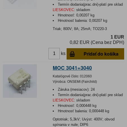
Termín dodania(prac.dni)-platí pre sklad
LIESKOVEC
:
skladom
Hmotnosť:
0,00207 kg
Hmotnosť balenia:
0,00207 kg
Triak; 800V; 8A; 25mA; TO220-3
1 EUR
0,82 EUR (Cena bez DPH)
Pridať do košíka
ks
MOC 3041=3040
Katalógové číslo:
012060
Výrobca:
ONSEMI (Fairchild)
Záruka (mesiacov):
24
Termín dodania(prac.dni)-platí pre sklad
LIESKOVEC
:
skladom
Hmotnosť:
0,000448 kg
Hmotnosť balenia:
0,000448 kg
Optotriak; 5,3kV; Uvýst: 400V; obvod
spínania v nule; DIP6