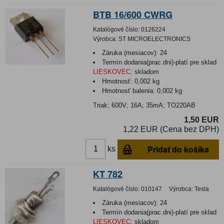
BTB 16/600 CWRG
Katalógové číslo:
0126224
Výrobca:
ST MICROELECTRONICS
Záruka (mesiacov):
24
Termín dodania(prac.dni)-platí pre sklad
LIESKOVEC
:
skladom
Hmotnosť:
0,002 kg
Hmotnosť balenia:
0,002 kg
Triak; 600V; 16A; 35mA; TO220AB
1,50 EUR
1,22 EUR (Cena bez DPH)
Pridať do košíka
ks
KT 782
Katalógové číslo:
010147
Výrobca:
Tesla
Záruka (mesiacov):
24
Termín dodania(prac.dni)-platí pre sklad
LIESKOVEC
:
skladom