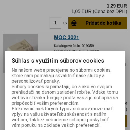
1,29 EUR
1,05 EUR (Cena bez DPH)
Pridať do košíka
ks
MOC 3021
Katalógové číslo:
019359
Výrobca:
ONSEMI (Fairchild)
Súhlas s využitím súborov cookies
Záruka (mesiacov):
24
Termín dodania(prac.dni)-platí pre sklad
Na našom webe pracujeme so súbormi cookies,
LIESKOVEC
:
skladom
ktoré nám pomáhajú skvalitniť naše služby a
Hmotnosť:
0,000353 kg
personalizovať ponuky.
Hmotnosť balenia:
0,000353 kg
Súbory cookies si pamätajú, čo a ako vo svojom
Optotriak; 5kV; Uvýst: 400V; bez obvodu
prehliadači na danom zariadení robíte. Vďaka tomu
spínania v nule; DIP6
webová stránka funguje podľa vás a je schopná sa
prispôsobiť vašim preferenciám.
0,80 EUR
Blokovanie niektorých typov súborov môže mať
0,66 EUR (Cena bez DPH)
vplyv na vašu užívateľskú skúsenosť s naším
webom, taktiež nebudeme schopní poskytnúť
Pridať do košíka
ks
vám ponuku na základe vašich preferencií.