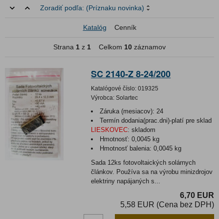
Zoradiť podľa:
(Príznaku novinka)
Katalóg
Cenník
Strana
1
z
1
Celkom
10
záznamov
SC 2140-Z 8-24/200
Katalógové číslo:
019325
Výrobca:
Solartec
Záruka (mesiacov):
24
Termín dodania(prac.dni)-platí pre sklad
LIESKOVEC
:
skladom
Hmotnosť:
0,0045 kg
Hmotnosť balenia:
0,0045 kg
Sada 12ks fotovoltaických solárnych
článkov. Používa sa na výrobu minizdrojov
elektriny napájaných s...
6,70 EUR
5,58 EUR (Cena bez DPH)