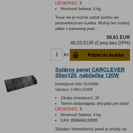
LIESKOVEC
:
5
Hmotnosť balenia:
6 kg
Tovar nie je možné zaslať poštou ani
prostredníctvom kuriéra. Možný len osobný
odber v kamennej pred...
56,61 EUR
46,03 EUR (Cena bez DPH)
Pridať do košíka
ks
Solárny panel CARCLEVER
35so120, nabíjačka 120W
Katalógové číslo:
0143068
Výrobca:
CARCLEVER
Záruka (mesiacov):
24
Termín dodania(prac.dni)-platí pre sklad
LIESKOVEC
:
5
Hmotnosť balenia:
4 kg
EAN:
8595684110005
Skladací fotovoltaický panel je určený na