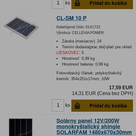
Pridať do košíka
ks
CL-SM 10 P
Katalógové číslo:
0141722
Výrobca:
CELLEVIA POWER
Záruka (mesiacov):
24
Termín dodania(prac.dni)-platí pre sklad
LIESKOVEC
:
5
Hmotnosť:
0,99 kg
Hmotnosť balenia:
0,99 kg
Fotovoltaický článok; polykryštalický
kremík; 354x251x17mm; 10W
17,59 EUR
14,31 EUR (Cena bez DPH)
Pridať do košíka
ks
Solárny panel 12V/200W
monokryštalický shingle
SOLARFAM 1480x670x30mm