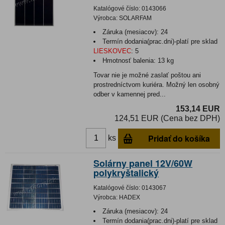
Katalógové číslo:
0143066
Výrobca:
SOLARFAM
Záruka (mesiacov):
24
Termín dodania(prac.dni)-platí pre sklad
LIESKOVEC
:
5
Hmotnosť balenia:
13 kg
Tovar nie je možné zaslať poštou ani
prostredníctvom kuriéra. Možný len osobný
odber v kamennej pred...
153,14 EUR
124,51 EUR (Cena bez DPH)
Pridať do košíka
ks
Solárny panel 12V/60W
polykryštalický
Katalógové číslo:
0143067
Výrobca:
HADEX
Záruka (mesiacov):
24
Termín dodania(prac.dni)-platí pre sklad