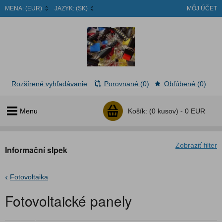
MENA:
(EUR)
JAZYK:
(SK)
MÔJ ÚČET
Rozšírené vyhľadávanie
Porovnané (0)
Obľúbené (0)
Menu
Košík:
(0 kusov) -
0 EUR
Zobraziť filter
Informační slpek
Fotovoltaika
Fotovoltaické panely