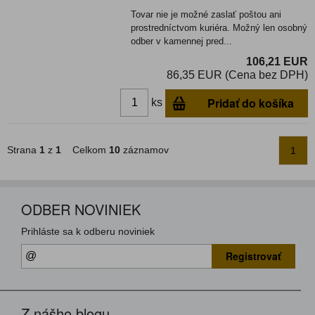
Tovar nie je možné zaslať poštou ani
prostredníctvom kuriéra. Možný len osobný
odber v kamennej pred...
106,21 EUR
86,35 EUR (Cena bez DPH)
Pridať do košíka
ks
Strana
1
z
1
Celkom
10
záznamov
1
ODBER NOVINIEK
Prihláste sa k odberu noviniek
Registrovať
Z nášho blogu