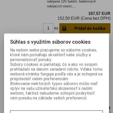
nabíjanie 12V batérií, batériových
nabíjacích staníc,...
187,57 EUR
152,50 EUR (Cena bez DPH)
Pridať do košíka
ks
Solárny panel CARCLEVER
Súhlas s využitím súborov cookies
35so40, nabíjačka 40W
Na našom webe pracujeme so súbormi cookies,
Katalógové číslo:
0143069
ktoré nám pomáhajú skvalitniť naše služby a
Výrobca:
CARCLEVER
personalizovať ponuky.
Súbory cookies si pamätajú, čo a ako vo svojom
Záruka (mesiacov):
24
prehliadači na danom zariadení robíte. Vďaka tomu
Termín dodania(prac.dni)-platí pre sklad
webová stránka funguje podľa vás a je schopná sa
LIESKOVEC
:
5
prispôsobiť vašim preferenciám.
Hmotnosť balenia:
1,9 kg
Blokovanie niektorých typov súborov môže mať
EAN:
8595684109962
vplyv na vašu užívateľskú skúsenosť s naším
Skladací fotovoltaický panel je určený na
webom, taktiež nebudeme schopní poskytnúť
nabíjanie 12V batérií, batériových
vám ponuku na základe vašich preferencií.
nabíjacích staníc,...
85,46 EUR
69,48 EUR (Cena bez DPH)