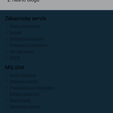
Zákaznícky servís
Rýchla objednávka
Kontakt
Obchodné podmienky
Reklamačné podmienky
Ako nakupovať
GDPR
Môj účet
Nová registrácia
Oblúbené položky
Predchádzajúce objednávky
Editácia zákazníka
Zmeniť heslo
Nastavenie cookies