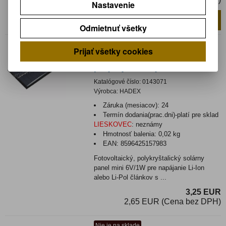
Nastavenie
Pridať do košíka
ks
Odmietnuť všetky
Nie je na sklade
Prijať všetky cookies
Solárny panel mini 6V/1,0W
polykryštalický
Katalógové číslo:
0143071
Výrobca:
HADEX
Záruka (mesiacov):
24
Termín dodania(prac.dni)-platí pre sklad
LIESKOVEC
:
neznámy
Hmotnosť balenia:
0,02 kg
EAN:
8596425157983
Fotovoltaický, polykryštalický solárny
panel mini 6V/1W pre napájanie Li-Ion
alebo Li-Pol článkov s ...
3,25 EUR
2,65 EUR (Cena bez DPH)
Nie je na sklade