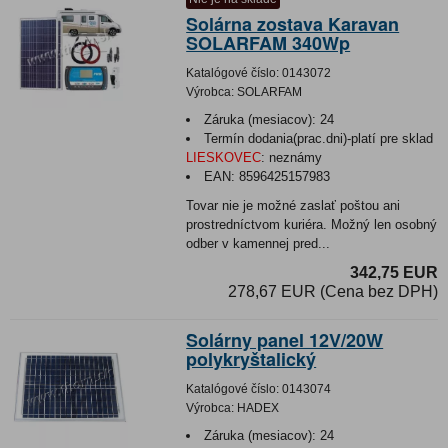
Solárna zostava Karavan
SOLARFAM 340Wp
Katalógové číslo:
0143072
Výrobca:
SOLARFAM
Záruka (mesiacov):
24
Termín dodania(prac.dni)-platí pre sklad
LIESKOVEC
:
neznámy
EAN:
8596425157983
Tovar nie je možné zaslať poštou ani
prostredníctvom kuriéra. Možný len osobný
odber v kamennej pred...
342,75 EUR
278,67 EUR (Cena bez DPH)
Solárny panel 12V/20W
polykryštalický
Katalógové číslo:
0143074
Výrobca:
HADEX
Záruka (mesiacov):
24