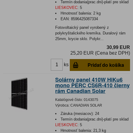
Termín dodania(prac.dni)-platí pre sklad
LIESKOVEC
:
5
Hmotnosť balenia:
2 kg
EAN:
8596425087334
Fotovoltaický panel vyrobený z
polykryštalického kremíka. Duralový rám
25mm, krycie sklo. Polykr...
30,99 EUR
25,20 EUR (Cena bez DPH)
Pridať do košíka
ks
Solárny panel 410W HiKu6
mono PERC CS6R-410 čierny
rám Canadian Solar
Katalógové číslo:
0143075
Výrobca:
CANADIAN SOLAR
Záruka (mesiacov):
24
Termín dodania(prac.dni)-platí pre sklad
LIESKOVEC
:
5
Hmotnosť balenia:
21,3 kg