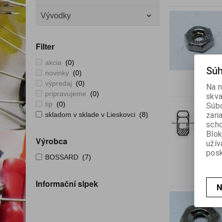
Vývodky
Filter
akcia
(0)
Súh
novinky
(0)
výpredaj
(0)
Na n
pripravujeme
(0)
skva
tip
(0)
Súbo
zari
skladom v sklade v Lieskovci
(8)
scho
Blok
Výrobca
užív
posk
BOSSARD
(7)
Informační slpek
N