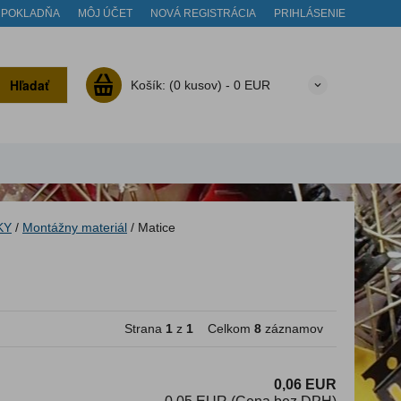
POKLADŇA
MÔJ ÚČET
NOVÁ REGISTRÁCIA
PRIHLÁSENIE
Hľadať
Košík:
(0 kusov) -
0 EUR
KY
/
Montážny materiál
/
Matice
Strana
1
z
1
Celkom
8
záznamov
0,06 EUR