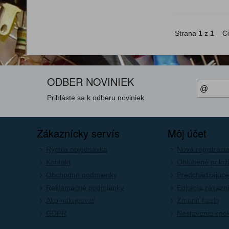
Strana
1
z
1
Ce
ODBER NOVINIEK
Prihláste sa k odberu noviniek
Zákaznícky servís
Môj účet
Rýchla objednávka
Nová registráci
Kontakt
Oblúbené polož
Obchodné podmienky
Predchádzajúce
Reklamačné podmienky
Editácia zákazn
Ako nakupovať
Zmeniť heslo
GDPR
Nastavenie coo