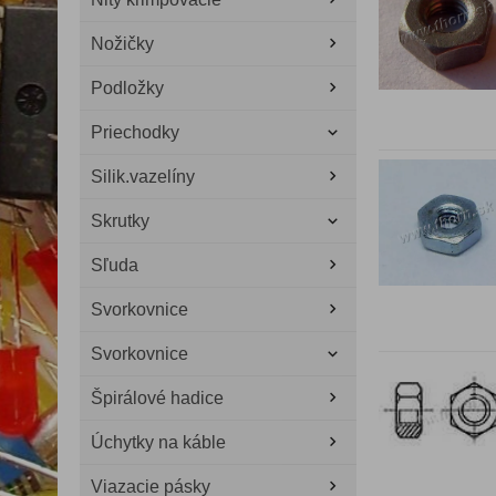
Nožičky
Podložky
Priechodky
Silik.vazelíny
Skrutky
Sľuda
Svorkovnice
Svorkovnice
Špirálové hadice
Úchytky na káble
Viazacie pásky