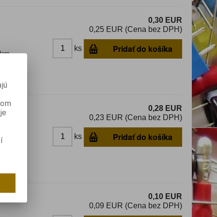
0,30 EUR
0,25 EUR (Cena bez DPH)
Pridať do košíka
ks
dom
jú
2mm
anom
0,28 EUR
je
0,23 EUR (Cena bez DPH)
Pridať do košíka
ks
í
dom
0,10 EUR
0,09 EUR (Cena bez DPH)