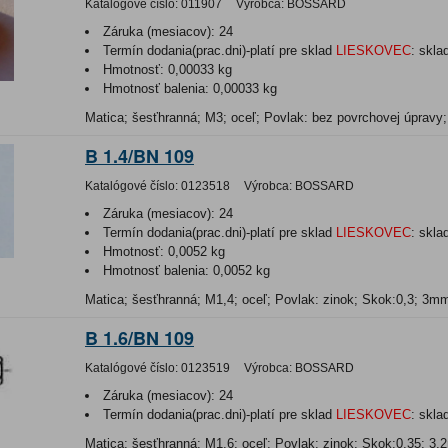
Katalógové číslo:
011907
Výrobca:
BOSSARD
Záruka (mesiacov):
24
Termín dodania(prac.dni)-platí pre sklad
LIESKOVEC
:
skla
Hmotnosť:
0,00033 kg
Hmotnosť balenia:
0,00033 kg
Matica; šesťhranná; M3; oceľ; Povlak: bez povrchovej úpravy
B 1.4/BN 109
Katalógové číslo:
0123518
Výrobca:
BOSSARD
Záruka (mesiacov):
24
Termín dodania(prac.dni)-platí pre sklad
LIESKOVEC
:
skla
Hmotnosť:
0,0052 kg
Hmotnosť balenia:
0,0052 kg
Matica; šesťhranná; M1,4; oceľ; Povlak: zinok; Skok:0,3; 3m
B 1.6/BN 109
Katalógové číslo:
0123519
Výrobca:
BOSSARD
Záruka (mesiacov):
24
Termín dodania(prac.dni)-platí pre sklad
LIESKOVEC
:
skla
Matica; šesťhranná; M1,6; oceľ; Povlak: zinok; Skok:0,35; 3