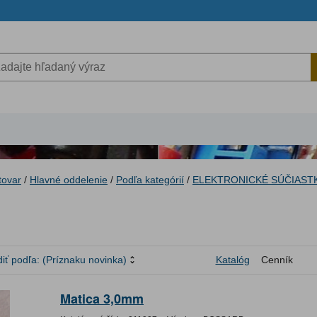
tovar
/
Hlavné oddelenie
/
Podľa kategórií
/
ELEKTRONICKÉ SÚČIAST
iť podľa:
(Príznaku novinka)
Katalóg
Cenník
Matica 3,0mm