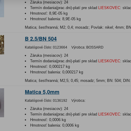
Záruka (mesiacov):
24
Termín dodania(prac.dni)-platí pre sklad
LIESKOVEC
:
skla
Hmotnosť:
8,9E-05 kg
Hmotnosť balenia:
8,9E-05 kg
Matica; šesťhranná; M2; 0,4; mosadz; Povlak: nikel; 4mm; BN
B 2.5/BN 504
Katalógové číslo:
0123664
Výrobca:
BOSSARD
Záruka (mesiacov):
24
Termín dodania(prac.dni)-platí pre sklad
LIESKOVEC
:
skla
Hmotnosť:
0,000217 kg
Hmotnosť balenia:
0,000217 kg
Matica; šesťhranná; M2,5; 0,45; mosadz; 5mm; BN: 504; DIN:
Matica 5,0mm
Katalógové číslo:
0136192
Výrobca:
Záruka (mesiacov):
24
Termín dodania(prac.dni)-platí pre sklad
LIESKOVEC
:
skla
Hmotnosť:
0,0006 kg
Hmotnosť balenia:
0,0006 kg