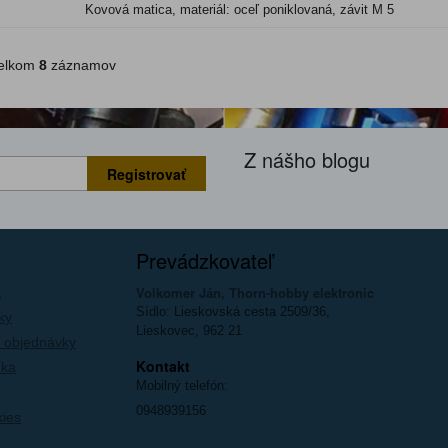
Kovová matica, materiál: oceľ poniklovaná, závit M 5
lkom
8
záznamov
Z nášho blogu
Registrovať
Prevádzkovateľ
Volkomer Ján, Thorn-hobby elektronic
a
Sídlo: Lieskovská cesta 2509/36,
ky
Lieskovec, 962 21
 objednávky
Kontakt
íka
Mobilný telefón:
0948939156
kies