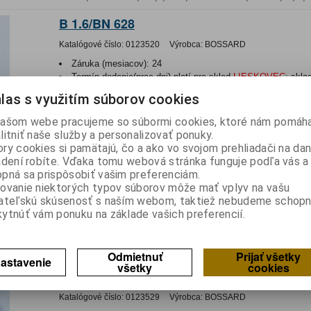
B 1.6/BN 628
Katalógové číslo:
0123520
Výrobca:
BOSSARD
Záruka (mesiacov):
24
Termín dodania(prac.dni)-platí pre sklad
LIESKOVEC
:
skla
Hmotnosť:
5E-05 kg
las s využitím súborov cookies
Hmotnosť balenia:
5E-05 kg
ašom webe pracujeme so súbormi cookies, ktoré nám pomáha
Matica; šesťhranná; M1,6; antikorová oceľ A2; Skok:0,35; 3,
litniť naše služby a personalizovať ponuky.
B 1.8/BN 109
ry cookies si pamätajú, čo a ako vo svojom prehliadači na d
adení robíte. Vďaka tomu webová stránka funguje podľa vás a 
Katalógové číslo:
0123522
Výrobca:
BOSSARD
pná sa prispôsobiť vašim preferenciám.
ovanie niektorých typov súborov môže mať vplyv na vašu
Záruka (mesiacov):
24
ateľskú skúsenosť s naším webom, taktiež nebudeme schopn
Termín dodania(prac.dni)-platí pre sklad
LIESKOVEC
:
skla
ytnúť vám ponuku na základe vašich preferencií.
Hmotnosť:
0,0001 kg
Hmotnosť balenia:
0,0001 kg
Matice šestihranná pozinkovaná M1,8mm DIN934
Odmietnuť
Prijať všetky
astavenie
všetky
cookies
B 2/BN 508
Katalógové číslo:
0123529
Výrobca:
BOSSARD