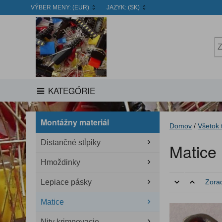
VÝBER MENY:
(EUR)
JAZYK:
(SK)
KATEGÓRIE
Montážny materiál
Domov
/
Všetok 
Distančné stĺpiky
Matice
Hmoždinky
Lepiace pásky
Zorad
Matice
Nity krimpovacie