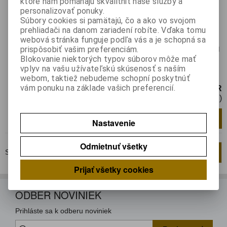
S 2000 N
ktoré nám pomáhajú skvalitniť naše služby a
personalizovať ponuky.
Katalógové číslo:
019697
Súbory cookies si pamätajú, čo a ako vo svojom
Výrobca:
TOSHIBA
prehliadači na danom zariadení robíte. Vďaka tomu
webová stránka funguje podľa vás a je schopná sa
Záruka (mesiacov):
24
prispôsobiť vašim preferenciám.
Termín dodania(prac.dni)-platí pre sklad
Blokovanie niektorých typov súborov môže mať
LIESKOVEC
:
3
vplyv na vašu užívateľskú skúsenosť s naším
Transistor NPN 1500V 5A 60W SOT93
webom, taktiež nebudeme schopní poskytnúť
vám ponuku na základe vašich preferencií.
2,59 EUR
2,11 EUR (Cena bez DPH)
Pridať do košíka
ks
Nastavenie
Odmietnuť všetky
Strana
1
z
1
Celkom
2
záznamov
1
Prijať všetky cookies
ODBER NOVINIEK
Prihláste sa k odberu noviniek