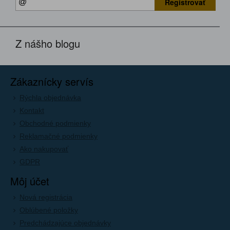
Registrovať
Z nášho blogu
Zákaznícky servís
Rýchla objednávka
Kontakt
Obchodné podmienky
Reklamačné podmienky
Ako nakupovať
GDPR
Môj účet
Nová registrácia
Oblúbené položky
Predchádzajúce objednávky