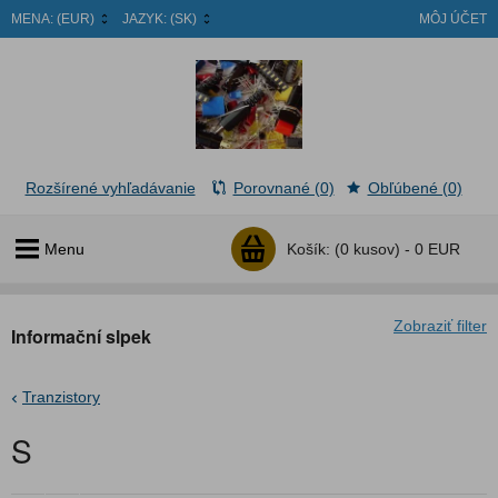
MENA:
(EUR)
JAZYK:
(SK)
MÔJ ÚČET
Rozšírené vyhľadávanie
Porovnané (0)
Obľúbené (0)
Menu
Košík:
(0 kusov) -
0 EUR
Zobraziť filter
Informační slpek
Tranzistory
S