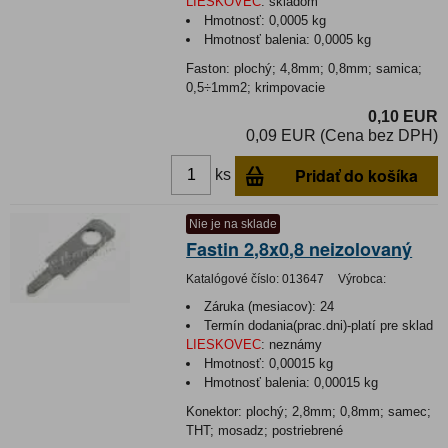
LIESKOVEC
:
skladom
Hmotnosť:
0,0005 kg
Hmotnosť balenia:
0,0005 kg
Faston: plochý; 4,8mm; 0,8mm; samica;
0,5÷1mm2; krimpovacie
0,10 EUR
0,09 EUR (Cena bez DPH)
Pridať do košíka
ks
Nie je na sklade
Fastin 2,8x0,8 neizolovaný
Katalógové číslo:
013647
Výrobca:
Záruka (mesiacov):
24
Termín dodania(prac.dni)-platí pre sklad
LIESKOVEC
:
neznámy
Hmotnosť:
0,00015 kg
Hmotnosť balenia:
0,00015 kg
Konektor: plochý; 2,8mm; 0,8mm; samec;
THT; mosadz; postriebrené