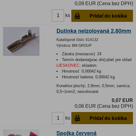
0,09 EUR (Cena bez DPH)
Pridať do košíka
ks
Dutinka neizolovaná 2,80mm
Katalógové číslo:
014132
Výrobca:
BM GROUP
Záruka (mesiacov):
24
Termín dodania(prac.dni)-platí pre sklad
LIESKOVEC
:
skladom
Hmotnosť:
0,00042 kg
Hmotnosť balenia:
0,00042 kg
Konektor:plochý; 2,8mm; 0,5mm; samica;
0,5÷1mm2; neizolované
0,07 EUR
0,06 EUR (Cena bez DPH)
Pridať do košíka
ks
Spojka červená