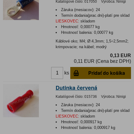
Katalógové číslo:
017050
Výrobca:
Ninigi
Záruka (mesiacov):
24
Termín dodania(prac.dni)-platí pre sklad
LIESKOVEC
:
skladom
Hmotnosť:
0,00077 kg
Hmotnosť balenia:
0,00077 kg
Káblové oko; M4; Ø:4,3mm; 1,5÷2,5mm2;
krimpovacie; na kábel; modrý
0,13 EUR
0,11 EUR (Cena bez DPH)
Pridať do košíka
ks
Dutinka červená
Katalógové číslo:
015736
Výrobca:
Ninigi
Záruka (mesiacov):
24
Termín dodania(prac.dni)-platí pre sklad
LIESKOVEC
:
skladom
Hmotnosť:
0,000917 kg
Hmotnosť balenia:
0,000917 kg