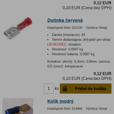
0,12 EUR
0,10 EUR (Cena bez DPH)
Dutinka červená
Katalógové číslo:
012130
Výrobca:
Ninigi
Záruka (mesiacov):
24
Termín dodania(prac.dni)-platí pre sklad
LIESKOVEC
:
skladom
Hmotnosť:
0,0007 kg
Hmotnosť balenia:
0,0007 kg
Konektor: plochý; 6,3mm; 0,8mm; samica;
0,5÷1mm2; krimpovacie
0,12 EUR
0,10 EUR (Cena bez DPH)
Pridať do košíka
ks
Kolík modrý
Katalógové číslo:
014686
Výrobca:
Ninigi