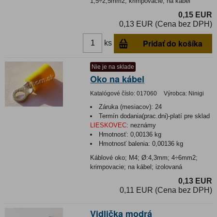
1,5÷2,5mm2; krimpovacie; na kábel
0,15 EUR
0,13 EUR (Cena bez DPH)
Pridať do košíka
ks
Nie je na sklade
Oko na kábel
Katalógové číslo:
017060
Výrobca:
Ninigi
Záruka (mesiacov):
24
Termín dodania(prac.dni)-platí pre sklad
LIESKOVEC
:
neznámy
Hmotnosť:
0,00136 kg
Hmotnosť balenia:
0,00136 kg
Káblové oko; M4; Ø:4,3mm; 4÷6mm2;
krimpovacie; na kábel; izolovaná
0,13 EUR
0,11 EUR (Cena bez DPH)
Vidlička modrá