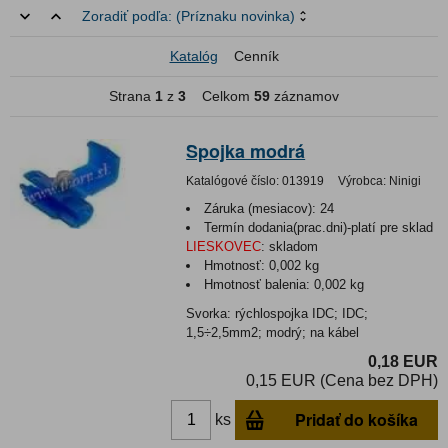
Zoradiť podľa:
(Príznaku novinka)
Katalóg
Cenník
Strana
1
z
3
Celkom
59
záznamov
Spojka modrá
Katalógové číslo:
013919
Výrobca:
Ninigi
Záruka (mesiacov):
24
Termín dodania(prac.dni)-platí pre sklad
LIESKOVEC
:
skladom
Hmotnosť:
0,002 kg
Hmotnosť balenia:
0,002 kg
Svorka: rýchlospojka IDC; IDC;
1,5÷2,5mm2; modrý; na kábel
0,18 EUR
0,15 EUR (Cena bez DPH)
Pridať do košíka
ks