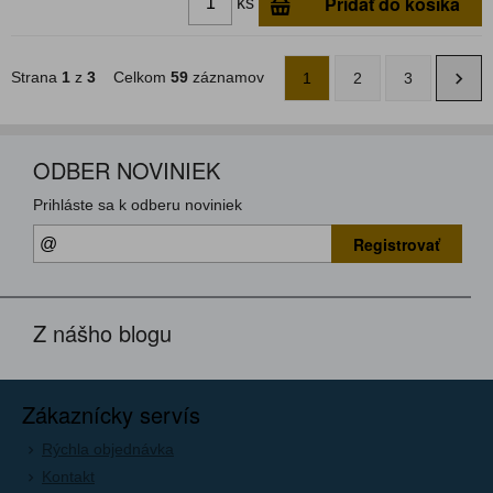
Pridať do košíka
ks
Strana
1
z
3
Celkom
59
záznamov
1
2
3
ODBER NOVINIEK
Prihláste sa k odberu noviniek
Registrovať
Z nášho blogu
Zákaznícky servís
Rýchla objednávka
Kontakt