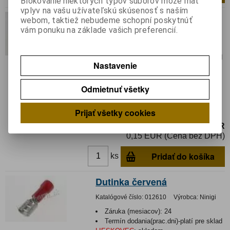
Blokovanie niektorých typov súborov môže mať
vplyv na vašu užívateľskú skúsenosť s naším
Vidlička žltá
webom, taktiež nebudeme schopní poskytnúť
vám ponuku na základe vašich preferencií.
Katalógové číslo:
017049
Výrobca:
Ninigi
Záruka (mesiacov):
24
Termín dodania(prac.dni)-platí pre sklad
Nastavenie
LIESKOVEC
:
skladom
Hmotnosť:
0,001625 kg
Hmotnosť balenia:
0,001625 kg
Odmietnuť všetky
Koncovka: vidlicová; M4; Ø: 4,3mm;
Prijať všetky cookies
4÷6mm2; krimpovacie; na kábel
0,18 EUR
0,15 EUR (Cena bez DPH)
Pridať do košíka
ks
Dutinka červená
Katalógové číslo:
012610
Výrobca:
Ninigi
Záruka (mesiacov):
24
Termín dodania(prac.dni)-platí pre sklad