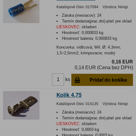
Katalógové číslo:
017094
Výrobca:
Ninigi
Záruka (mesiacov):
24
Termín dodania(prac.dni)-platí pre sklad
LIESKOVEC
:
skladom
Hmotnosť:
0,000833 kg
Hmotnosť balenia:
0,000833 kg
Koncovka: vidlicová; M4; Ø: 4,3mm;
1,5÷2,5mm2; krimpovacie; modrý
0,16 EUR
0,14 EUR (Cena bez DPH)
Pridať do košíka
ks
Kolík 4,75
Katalógové číslo:
014135
Výrobca:
Ninigi
Záruka (mesiacov):
24
Termín dodania(prac.dni)-platí pre sklad
LIESKOVEC
:
skladom
Hmotnosť:
0,0003 kg
Hmotnosť balenia:
0,0003 kg