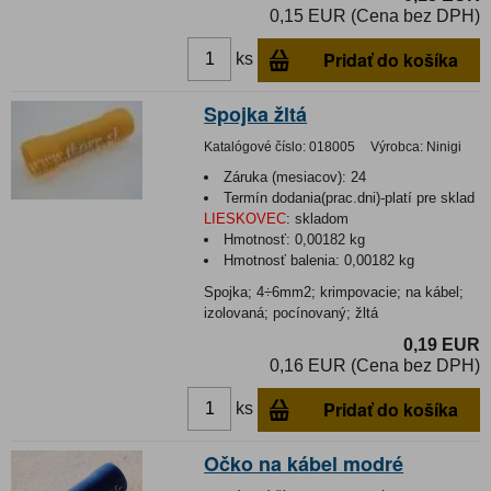
0,15 EUR (Cena bez DPH)
Pridať do košíka
ks
Spojka žltá
Katalógové číslo:
018005
Výrobca:
Ninigi
Záruka (mesiacov):
24
Termín dodania(prac.dni)-platí pre sklad
LIESKOVEC
:
skladom
Hmotnosť:
0,00182 kg
Hmotnosť balenia:
0,00182 kg
Spojka; 4÷6mm2; krimpovacie; na kábel;
izolovaná; pocínovaný; žltá
0,19 EUR
0,16 EUR (Cena bez DPH)
Pridať do košíka
ks
Očko na kábel modré