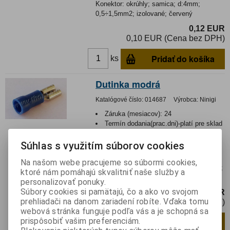
Konektor: okrúhly; samica; d:4mm;
0,5÷1,5mm2; izolované; červený
0,12 EUR
0,10 EUR (Cena bez DPH)
Pridať do košíka
ks
Dutinka modrá
Katalógové číslo:
014687
Výrobca:
Ninigi
Záruka (mesiacov):
24
Termín dodania(prac.dni)-platí pre sklad
LIESKOVEC
:
skladom
Hmotnosť:
0,00056 kg
Súhlas s využitím súborov cookies
Hmotnosť balenia:
0,00056 kg
Na našom webe pracujeme so súbormi cookies,
Konektor: plochý; 4,8mm; 0,8mm; samica;
ktoré nám pomáhajú skvalitniť naše služby a
1,5÷2,5mm2; krimpovacie
personalizovať ponuky.
Súbory cookies si pamätajú, čo a ako vo svojom
0,10 EUR
prehliadači na danom zariadení robíte. Vďaka tomu
0,09 EUR (Cena bez DPH)
webová stránka funguje podľa vás a je schopná sa
prispôsobiť vašim preferenciám.
Pridať do košíka
ks