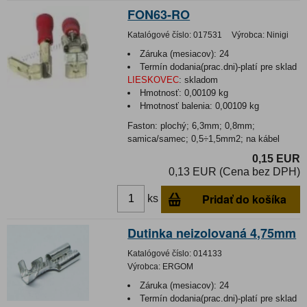
FON63-RO
Katalógové číslo:
017531
Výrobca:
Ninigi
Záruka (mesiacov):
24
Termín dodania(prac.dni)-platí pre sklad
LIESKOVEC
:
skladom
Hmotnosť:
0,00109 kg
Hmotnosť balenia:
0,00109 kg
Faston: plochý; 6,3mm; 0,8mm;
samica/samec; 0,5÷1,5mm2; na kábel
0,15 EUR
0,13 EUR (Cena bez DPH)
Pridať do košíka
ks
Dutinka neizolovaná 4,75mm
Katalógové číslo:
014133
Výrobca:
ERGOM
Záruka (mesiacov):
24
Termín dodania(prac.dni)-platí pre sklad