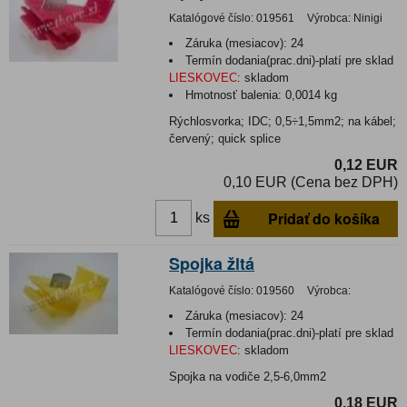
Katalógové číslo:
019561
Výrobca:
Ninigi
Záruka (mesiacov):
24
Termín dodania(prac.dni)-platí pre sklad
LIESKOVEC
:
skladom
Hmotnosť balenia:
0,0014 kg
Rýchlosvorka; IDC; 0,5÷1,5mm2; na kábel;
červený; quick splice
0,12 EUR
0,10 EUR (Cena bez DPH)
Pridať do košíka
ks
Spojka žltá
Katalógové číslo:
019560
Výrobca:
Záruka (mesiacov):
24
Termín dodania(prac.dni)-platí pre sklad
LIESKOVEC
:
skladom
Spojka na vodiče 2,5-6,0mm2
0,18 EUR