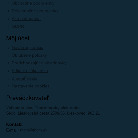
Obchodné podmienky
Reklamačné podmienky
Ako nakupovať
GDPR
Môj účet
Nová registrácia
Oblúbené položky
Predchádzajúce objednávky
Editácia zákazníka
Zmeniť heslo
Nastavenie cookies
Prevádzkovateľ
Volkomer Ján, Thorn-hobby elektronic
Sídlo: Lieskovská cesta 2509/36, Lieskovec, 962 21
Kontakt
E-mail:
thorn@thorn.sk