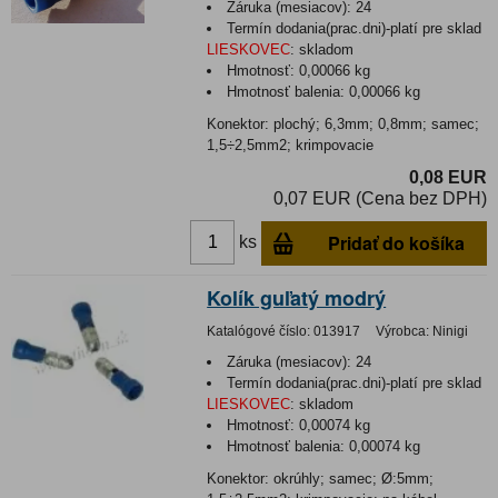
Záruka (mesiacov):
24
Termín dodania(prac.dni)-platí pre sklad
LIESKOVEC
:
skladom
Hmotnosť:
0,00066 kg
Hmotnosť balenia:
0,00066 kg
Konektor: plochý; 6,3mm; 0,8mm; samec;
1,5÷2,5mm2; krimpovacie
0,08 EUR
0,07 EUR (Cena bez DPH)
Pridať do košíka
ks
Kolík guľatý modrý
Katalógové číslo:
013917
Výrobca:
Ninigi
Záruka (mesiacov):
24
Termín dodania(prac.dni)-platí pre sklad
LIESKOVEC
:
skladom
Hmotnosť:
0,00074 kg
Hmotnosť balenia:
0,00074 kg
Konektor: okrúhly; samec; Ø:5mm;