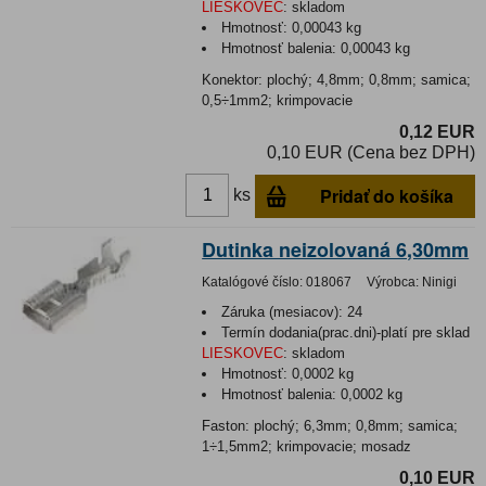
LIESKOVEC
:
skladom
Hmotnosť:
0,00043 kg
Hmotnosť balenia:
0,00043 kg
Konektor: plochý; 4,8mm; 0,8mm; samica;
0,5÷1mm2; krimpovacie
0,12 EUR
0,10 EUR (Cena bez DPH)
Pridať do košíka
ks
Dutinka neizolovaná 6,30mm
Katalógové číslo:
018067
Výrobca:
Ninigi
Záruka (mesiacov):
24
Termín dodania(prac.dni)-platí pre sklad
LIESKOVEC
:
skladom
Hmotnosť:
0,0002 kg
Hmotnosť balenia:
0,0002 kg
Faston: plochý; 6,3mm; 0,8mm; samica;
1÷1,5mm2; krimpovacie; mosadz
0,10 EUR