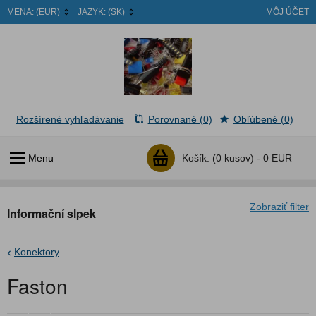
MENA:
(EUR)
JAZYK:
(SK)
MÔJ ÚČET
Rozšírené vyhľadávanie
Porovnané (0)
Obľúbené (0)
Menu
Košík:
(0 kusov) -
0 EUR
Zobraziť filter
Informační slpek
Konektory
Faston