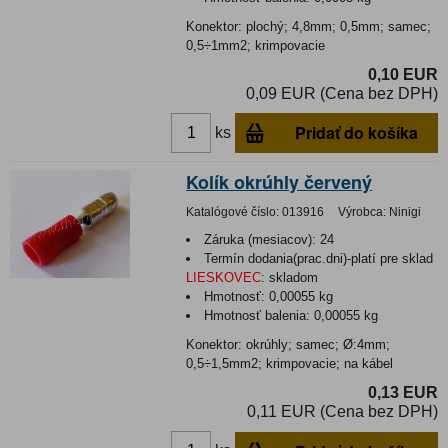
Konektor: plochý; 4,8mm; 0,5mm; samec;
0,5÷1mm2; krimpovacie
0,10 EUR
0,09 EUR (Cena bez DPH)
Pridať do košíka
ks
Kolík okrúhly červený
Katalógové číslo:
013916
Výrobca:
Ninigi
Záruka (mesiacov):
24
Termín dodania(prac.dni)-platí pre sklad
LIESKOVEC
:
skladom
Hmotnosť:
0,00055 kg
Hmotnosť balenia:
0,00055 kg
Konektor: okrúhly; samec; Ø:4mm;
0,5÷1,5mm2; krimpovacie; na kábel
0,13 EUR
0,11 EUR (Cena bez DPH)