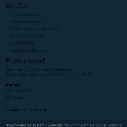
Môj účet
Nová registrácia
Oblúbené položky
Predchádzajúce objednávky
Editácia zákazníka
Zmeniť heslo
Nastavenie cookies
Prevádzkovateľ
Volkomer Ján, Thorn-hobby elektronic
Sídlo: Lieskovská cesta 2509/36, Lieskovec, 962 21
Kontakt
Mobilný telefón:
0948939156
E-mail:
thorn@thorn.sk
Provozováno na systému Zoner inShop -
Pronájem e-shopu
a
Tvorba e-