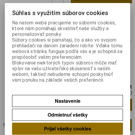
OSM 5 X 2 E 5 D 1 E
Súhlas s využitím súborov cookies
Katalógové číslo:
0136431
Na našom webe pracujeme so súbormi cookies,
Výrobca:
OPTOSUPPLY
ktoré nám pomáhajú skvalitniť naše služby a
personalizovať ponuky.
Záruka (mesiacov):
24
Súbory cookies si pamätajú, čo a ako vo svojom
Termín dodania(prac.dni)-platí pre sklad
prehliadači na danom zariadení robíte. Vďaka tomu
LIESKOVEC
:
skladom
webová stránka funguje podľa vás a je schopná sa
Hmotnosť:
0,000546 kg
prispôsobiť vašim preferenciám.
Hmotnosť balenia:
0,000546 kg
Blokovanie niektorých typov súborov môže mať
LED výkonová; biela teplá; EMITER; 5W;
vplyv na vašu užívateľskú skúsenosť s naším
3000K; 300lm; 140°; 1400mA
webom, taktiež nebudeme schopní poskytnúť
OSM5X2E5D1E
vám ponuku na základe vašich preferencií.
2,45 EUR
2 EUR (Cena bez DPH)
Nastavenie
Pridať do košíka
ks
Odmietnuť všetky
Strana
1
z
1
Celkom
2
záznamov
1
Prijať všetky cookies