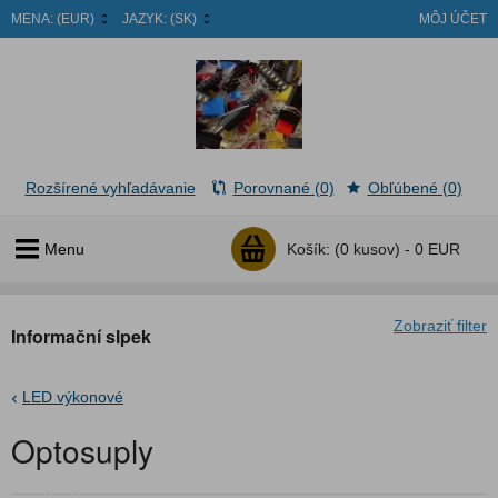
MENA:
(EUR)
JAZYK:
(SK)
MÔJ ÚČET
Rozšírené vyhľadávanie
Porovnané (0)
Obľúbené (0)
Menu
Košík:
(0 kusov) -
0 EUR
Zobraziť filter
Informační slpek
LED výkonové
Optosuply