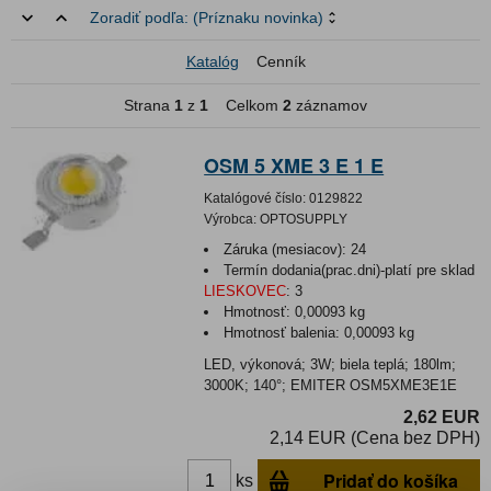
Zoradiť podľa:
(Príznaku novinka)
Katalóg
Cenník
Strana
1
z
1
Celkom
2
záznamov
OSM 5 XME 3 E 1 E
Katalógové číslo:
0129822
Výrobca:
OPTOSUPPLY
Záruka (mesiacov):
24
Termín dodania(prac.dni)-platí pre sklad
LIESKOVEC
:
3
Hmotnosť:
0,00093 kg
Hmotnosť balenia:
0,00093 kg
LED, výkonová; 3W; biela teplá; 180lm;
3000K; 140°; EMITER OSM5XME3E1E
2,62 EUR
2,14 EUR (Cena bez DPH)
Pridať do košíka
ks