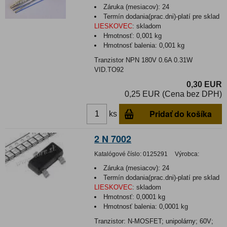
Záruka (mesiacov):
24
Termín dodania(prac.dni)-platí pre sklad
LIESKOVEC
:
skladom
Hmotnosť:
0,001 kg
Hmotnosť balenia:
0,001 kg
Tranzistor NPN 180V 0.6A 0.31W
VID.TO92
0,30 EUR
0,25 EUR (Cena bez DPH)
Pridať do košíka
ks
2 N 7002
Katalógové číslo:
0125291
Výrobca:
Záruka (mesiacov):
24
Termín dodania(prac.dni)-platí pre sklad
LIESKOVEC
:
skladom
Hmotnosť:
0,0001 kg
Hmotnosť balenia:
0,0001 kg
Tranzistor: N-MOSFET; unipolárny; 60V;