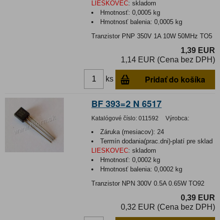
LIESKOVEC
:
skladom
Hmotnosť:
0,0005 kg
Hmotnosť balenia:
0,0005 kg
Tranzistor PNP 350V 1A 10W 50MHz TO5
1,39 EUR
1,14 EUR (Cena bez DPH)
Pridať do košíka
ks
BF 393=2 N 6517
Katalógové číslo:
011592
Výrobca:
Záruka (mesiacov):
24
Termín dodania(prac.dni)-platí pre sklad
LIESKOVEC
:
skladom
Hmotnosť:
0,0002 kg
Hmotnosť balenia:
0,0002 kg
Tranzistor NPN 300V 0.5A 0.65W TO92
0,39 EUR
0,32 EUR (Cena bez DPH)