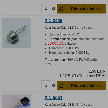
Pridať do košíka
ks
2 N 3439
Katalógové číslo:
018751
Výrobca:
Záruka (mesiacov):
24
Termín dodania(prac.dni)-platí pre sklad
LIESKOVEC
:
skladom
Hmotnosť:
0,0005 kg
Hmotnosť balenia:
0,0005 kg
Tranzistor npn 450V 1A 1W VID switch
TO5
1,55 EUR
1,27 EUR (Cena bez DPH)
Pridať do košíka
ks
2 N 5551
Katalógové číslo:
018846
Výrobca: