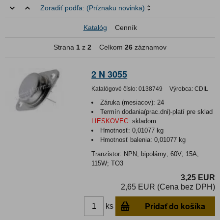
Zoradiť podľa:
(Príznaku novinka)
Katalóg
Cenník
Strana
1
z
2
Celkom
26
záznamov
2 N 3055
Katalógové číslo:
0138749
Výrobca:
CDIL
Záruka (mesiacov):
24
Termín dodania(prac.dni)-platí pre sklad
LIESKOVEC
:
skladom
Hmotnosť:
0,01077 kg
Hmotnosť balenia:
0,01077 kg
Tranzistor: NPN; bipolárny; 60V; 15A;
115W; TO3
3,25 EUR
2,65 EUR (Cena bez DPH)
Pridať do košíka
ks