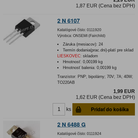
1,87 EUR (Cena bez DPH)
2 N 6107
Katalógové číslo:
0111920
Výrobca:
ONSEMI (Fairchild)
Záruka (mesiacov):
24
Termín dodania(prac.dni)-platí pre sklad
LIESKOVEC
:
skladom
Hmotnosť:
0,00199 kg
Hmotnosť balenia:
0,00199 kg
Tranzistor: PNP; bipolárny; 70V; 7A; 40W;
TO220AB
1,99 EUR
1,62 EUR (Cena bez DPH)
Pridať do košíka
ks
2 N 6488 G
Katalógové číslo:
0111924