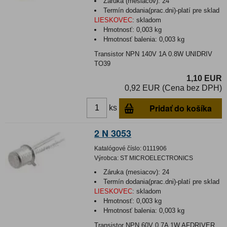
Záruka (mesiacov):
24
Termín dodania(prac.dni)-platí pre sklad
LIESKOVEC
:
skladom
Hmotnosť:
0,003 kg
Hmotnosť balenia:
0,003 kg
Transistor NPN 140V 1A 0.8W UNIDRIV
TO39
1,10 EUR
0,92 EUR (Cena bez DPH)
Pridať do košíka
ks
2 N 3053
Katalógové číslo:
0111906
Výrobca:
ST MICROELECTRONICS
Záruka (mesiacov):
24
Termín dodania(prac.dni)-platí pre sklad
LIESKOVEC
:
skladom
Hmotnosť:
0,003 kg
Hmotnosť balenia:
0,003 kg
Transistor NPN 60V 0.7A 1W AFDRIVER