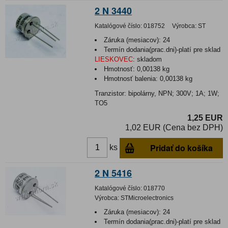
2 N 3440
Katalógové číslo:
018752
Výrobca:
ST
Záruka (mesiacov):
24
Termín dodania(prac.dni)-platí pre sklad
LIESKOVEC
:
skladom
Hmotnosť:
0,00138 kg
Hmotnosť balenia:
0,00138 kg
Tranzistor: bipolárny, NPN; 300V; 1A; 1W;
TO5
1,25 EUR
1,02 EUR (Cena bez DPH)
Pridať do košíka
ks
2 N 5416
Katalógové číslo:
018770
Výrobca:
STMicroelectronics
Záruka (mesiacov):
24
Termín dodania(prac.dni)-platí pre sklad