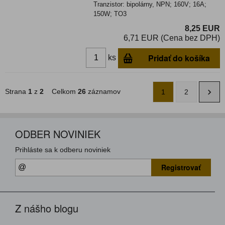
Tranzistor: bipolárny, NPN; 160V; 16A;
150W; TO3
8,25 EUR
6,71 EUR (Cena bez DPH)
Pridať do košíka
ks
Strana
1
z
2
Celkom
26
záznamov
1
2
ODBER NOVINIEK
Prihláste sa k odberu noviniek
Registrovať
Z nášho blogu