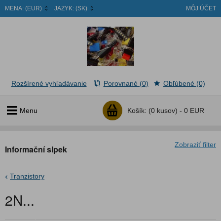
MENA:
(EUR)
JAZYK:
(SK)
MÔJ ÚČET
Rozšírené vyhľadávanie
Porovnané (0)
Obľúbené (0)
Menu
Košík:
(0 kusov) -
0 EUR
Zobraziť filter
Informační slpek
Tranzistory
2N...