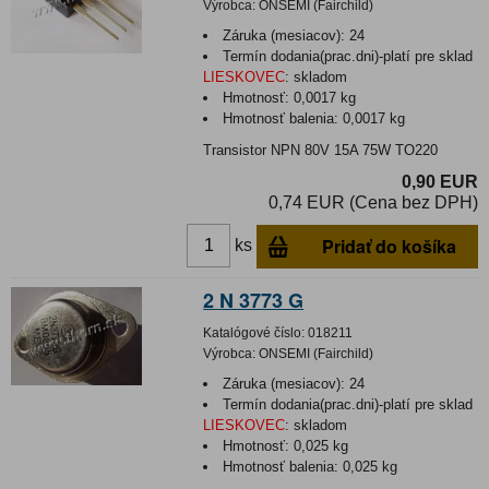
Výrobca:
ONSEMI (Fairchild)
Záruka (mesiacov):
24
Termín dodania(prac.dni)-platí pre sklad
LIESKOVEC
:
skladom
Hmotnosť:
0,0017 kg
Hmotnosť balenia:
0,0017 kg
Transistor NPN 80V 15A 75W TO220
0,90 EUR
0,74 EUR (Cena bez DPH)
Pridať do košíka
ks
2 N 3773 G
Katalógové číslo:
018211
Výrobca:
ONSEMI (Fairchild)
Záruka (mesiacov):
24
Termín dodania(prac.dni)-platí pre sklad
LIESKOVEC
:
skladom
Hmotnosť:
0,025 kg
Hmotnosť balenia:
0,025 kg