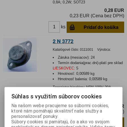
0,8A; 0,2W; SOT23
0,28 EUR
0,23 EUR (Cena bez DPH)
Pridať do košíka
ks
2 N 3772
Katalógové číslo:
0111001
Výrobca:
Záruka (mesiacov):
24
Termín dodania(prac.dni)-platí pre sklad
LIESKOVEC
:
5
Hmotnosť:
0,00589 kg
Hmotnosť balenia:
0,00589 kg
Tranzistor bipolárny NPN 100V 20A
150W TO3 200KHzJe možné ním nahradiť
Súhlas s využitím súborov cookies
"teslácky" tra...
Na našom webe pracujeme so súbormi cookies,
7,90 EUR
ktoré nám pomáhajú skvalitniť naše služby a
6,43 EUR (Cena bez DPH)
personalizovať ponuky.
Súbory cookies si pamätajú, čo a ako vo svojom
Pridať do košíka
ks