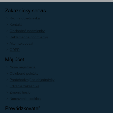
Zákaznícky servís
Rýchla objednávka
Kontakt
Obchodné podmienky
Reklamačné podmienky
Ako nakupovať
GDPR
Môj účet
Nová registrácia
Oblúbené položky
Predchádzajúce objednávky
Editácia zákazníka
Zmeniť heslo
Nastavenie cookies
Prevádzkovateľ