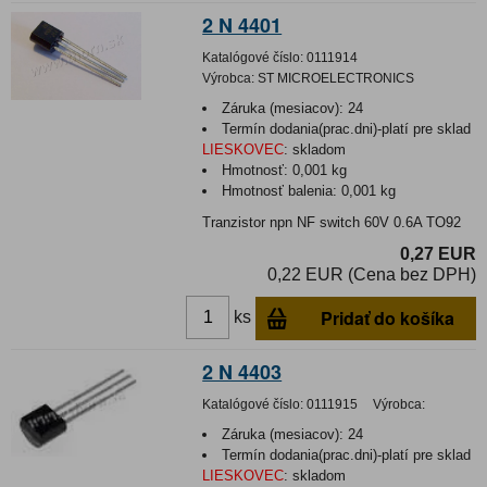
2 N 4401
Katalógové číslo:
0111914
Výrobca:
ST MICROELECTRONICS
Záruka (mesiacov):
24
Termín dodania(prac.dni)-platí pre sklad
LIESKOVEC
:
skladom
Hmotnosť:
0,001 kg
Hmotnosť balenia:
0,001 kg
Tranzistor npn NF switch 60V 0.6A TO92
0,27 EUR
0,22 EUR (Cena bez DPH)
Pridať do košíka
ks
2 N 4403
Katalógové číslo:
0111915
Výrobca:
Záruka (mesiacov):
24
Termín dodania(prac.dni)-platí pre sklad
LIESKOVEC
:
skladom