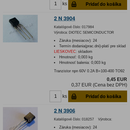
Pridať do košíka
ks
2 N 3904
Katalógové číslo:
017984
Výrobca:
DIOTEC SEMICONDUCTOR
Záruka (mesiacov):
24
Termín dodania(prac.dni)-platí pre sklad
LIESKOVEC
:
skladom
Hmotnosť:
0,003 kg
Hmotnosť balenia:
0,003 kg
Tranzistor npn 60V 0.2A B=100-400 TO92
0,45 EUR
0,37 EUR (Cena bez DPH)
Pridať do košíka
ks
2 N 3906
Katalógové číslo:
018257
Výrobca:
Záruka (mesiacov):
24