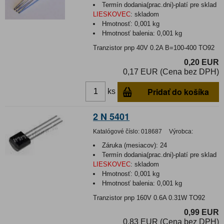
Termín dodania(prac.dni)-platí pre sklad
LIESKOVEC
:
skladom
Hmotnosť:
0,001 kg
Hmotnosť balenia:
0,001 kg
Tranzistor pnp 40V 0.2A B=100-400 TO92
0,20 EUR
0,17 EUR (Cena bez DPH)
Pridať do košíka
ks
2 N 5401
Katalógové číslo:
018687
Výrobca:
Záruka (mesiacov):
24
Termín dodania(prac.dni)-platí pre sklad
LIESKOVEC
:
skladom
Hmotnosť:
0,001 kg
Hmotnosť balenia:
0,001 kg
Tranzistor pnp 160V 0.6A 0.31W TO92
0,99 EUR
0,83 EUR (Cena bez DPH)