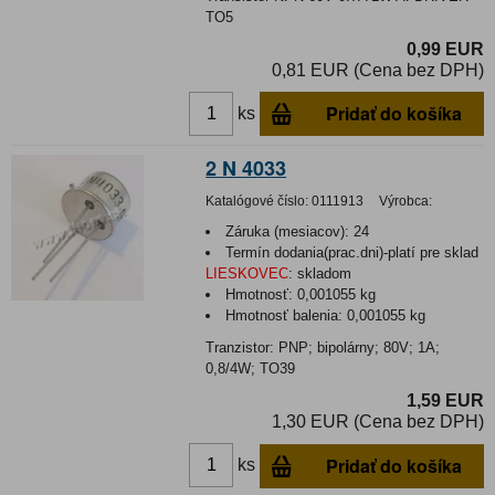
TO5
0,99 EUR
0,81 EUR (Cena bez DPH)
Pridať do košíka
ks
2 N 4033
Katalógové číslo:
0111913
Výrobca:
Záruka (mesiacov):
24
Termín dodania(prac.dni)-platí pre sklad
LIESKOVEC
:
skladom
Hmotnosť:
0,001055 kg
Hmotnosť balenia:
0,001055 kg
Tranzistor: PNP; bipolárny; 80V; 1A;
0,8/4W; TO39
1,59 EUR
1,30 EUR (Cena bez DPH)
Pridať do košíka
ks