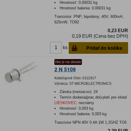
Hmotnosť:
0,00031 kg
Hmotnosť balenia:
0,00031 kg
Tranzistor: PNP; bipolárny; 40V; 600mA;
625mW; TO92
0,23 EUR
0,19 EUR (Cena bez DPH)
Pridať do košíka
ks
Nie je na sklade
2 N 5109
Katalógové číslo:
0111917
Výrobca:
ST MICROELECTRONICS
Záruka (mesiacov):
24
Termín dodania(prac.dni)-platí pre sklad
LIESKOVEC
:
neznámy
Hmotnosť:
0,003 kg
Hmotnosť balenia:
0,003 kg
Tranzistor NPN 40V 0.4A 1W 1.2GHZ TO5
2,29 EUR