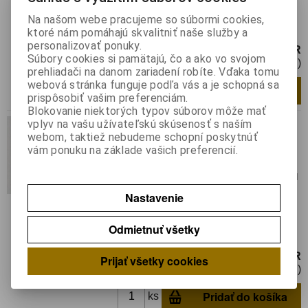
Hmotnosť balenia:
0,0094 kg
Na našom webe pracujeme so súbormi cookies,
Tyristor kovový Tesla 200Volt
ktoré nám pomáhajú skvalitniť naše služby a
personalizovať ponuky.
0,69 EUR
Súbory cookies si pamätajú, čo a ako vo svojom
0,57 EUR (Cena bez DPH)
prehliadači na danom zariadení robíte. Vďaka tomu
webová stránka funguje podľa vás a je schopná sa
Pridať do košíka
ks
prispôsobiť vašim preferenciám.
Blokovanie niektorých typov súborov môže mať
KT 726/200
vplyv na vašu užívateľskú skúsenosť s naším
webom, taktiež nebudeme schopní poskytnúť
Katalógové číslo:
010146
Výrobca:
Tesla
vám ponuku na základe vašich preferencií.
Záruka (mesiacov):
24
Termín dodania(prac.dni)-platí pre sklad
LIESKOVEC
:
skladom
Nastavenie
Hmotnosť:
0,0123 kg
Hmotnosť balenia:
0,0123 kg
Odmietnuť všetky
Tyristor 10A, 200V, kovový
1,80 EUR
Prijať všetky cookies
1,47 EUR (Cena bez DPH)
Pridať do košíka
ks