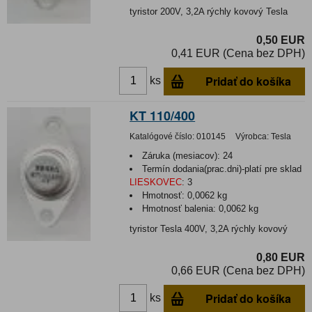
tyristor 200V, 3,2A rýchly kovový Tesla
0,50 EUR
0,41 EUR (Cena bez DPH)
Pridať do košíka
ks
KT 110/400
Katalógové číslo:
010145
Výrobca:
Tesla
Záruka (mesiacov):
24
Termín dodania(prac.dni)-platí pre sklad
LIESKOVEC
:
3
Hmotnosť:
0,0062 kg
Hmotnosť balenia:
0,0062 kg
tyristor Tesla 400V, 3,2A rýchly kovový
0,80 EUR
0,66 EUR (Cena bez DPH)
Pridať do košíka
ks