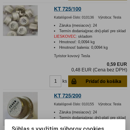
KT 725/100
Katalógové číslo:
010136
Výrobca:
Tesla
Záruka (mesiacov):
24
Termín dodania(prac.dni)-platí pre sklad
LIESKOVEC
:
skladom
Hmotnosť:
0,0094 kg
Hmotnosť balenia:
0,0094 kg
Tyristor kovový Tesla
0,59 EUR
0,48 EUR (Cena bez DPH)
Pridať do košíka
ks
KT 725/200
Katalógové číslo:
010155
Výrobca:
Tesla
Záruka (mesiacov):
24
Termín dodania(prac.dni)-platí pre sklad
LIESKOVEC
:
skladom
Súhlas s využitím súborov cookies
Hmotnosť:
0,0094 kg