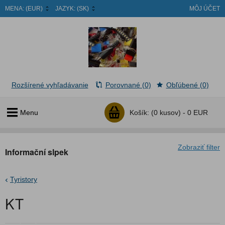
MENA:
(EUR)
JAZYK:
(SK)
MÔJ ÚČET
Rozšírené vyhľadávanie
Porovnané (0)
Obľúbené (0)
Menu
Košík:
(0 kusov) -
0 EUR
Zobraziť filter
Informační slpek
Tyristory
KT