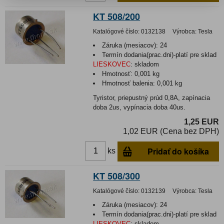
KT 508/200
Katalógové číslo:
0132138
Výrobca:
Tesla
Záruka (mesiacov):
24
Termín dodania(prac.dni)-platí pre sklad
LIESKOVEC
:
skladom
Hmotnosť:
0,001 kg
Hmotnosť balenia:
0,001 kg
Tyristor, priepustný prúd 0,8A, zapínacia
doba 2us, vypínacia doba 40us.
1,25 EUR
1,02 EUR (Cena bez DPH)
Pridať do košíka
ks
KT 508/300
Katalógové číslo:
0132139
Výrobca:
Tesla
Záruka (mesiacov):
24
Termín dodania(prac.dni)-platí pre sklad
LIESKOVEC
:
skladom