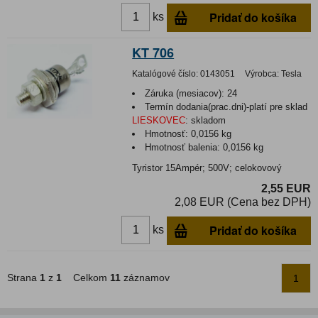
Pridať do košíka
ks
KT 706
Katalógové číslo:
0143051
Výrobca:
Tesla
Záruka (mesiacov):
24
Termín dodania(prac.dni)-platí pre sklad
LIESKOVEC
:
skladom
Hmotnosť:
0,0156 kg
Hmotnosť balenia:
0,0156 kg
Tyristor 15Ampér; 500V; celokovový
2,55 EUR
2,08 EUR (Cena bez DPH)
Pridať do košíka
ks
Strana
1
z
1
Celkom
11
záznamov
1