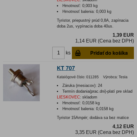
Hmotnosť:
0,003 kg
Hmotnosť balenia:
0,003 kg
Tyristor, priepustný prúd 0,8A, zapínacia
doba 2us, vypínacia doba 40us.
1,39 EUR
1,14 EUR (Cena bez DPH)
Pridať do košíka
ks
KT 707
Katalógové číslo:
011285
Výrobca:
Tesla
Záruka (mesiacov):
24
Termín dodania(prac.dni)-platí pre sklad
LIESKOVEC
:
skladom
Hmotnosť:
0,0158 kg
Hmotnosť balenia:
0,0158 kg
Tyristor 15Ampér; dodáva sa bez matice
4,12 EUR
3,35 EUR (Cena bez DPH)