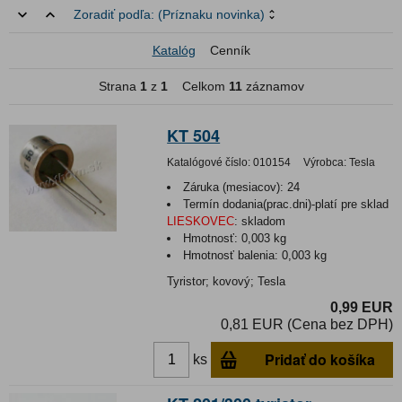
Zoradiť podľa:
(Príznaku novinka)
Katalóg
Cenník
Strana
1
z
1
Celkom
11
záznamov
KT 504
Katalógové číslo:
010154
Výrobca:
Tesla
Záruka (mesiacov):
24
Termín dodania(prac.dni)-platí pre sklad
LIESKOVEC
:
skladom
Hmotnosť:
0,003 kg
Hmotnosť balenia:
0,003 kg
Tyristor; kovový; Tesla
0,99 EUR
0,81 EUR (Cena bez DPH)
Pridať do košíka
ks