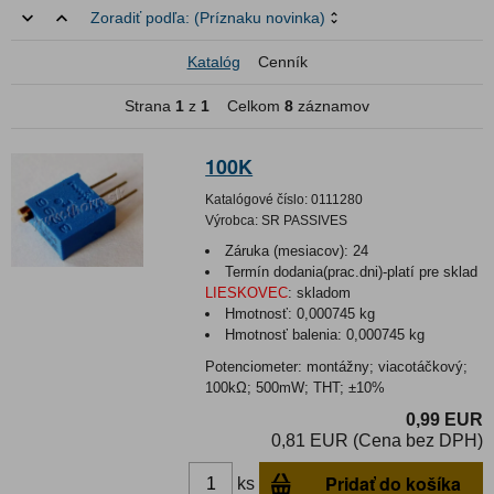
Zoradiť podľa:
(Príznaku novinka)
Katalóg
Cenník
Strana
1
z
1
Celkom
8
záznamov
100K
Katalógové číslo:
0111280
Výrobca:
SR PASSIVES
Záruka (mesiacov):
24
Termín dodania(prac.dni)-platí pre sklad
LIESKOVEC
:
skladom
Hmotnosť:
0,000745 kg
Hmotnosť balenia:
0,000745 kg
Potenciometer: montážny; viacotáčkový;
100kΩ; 500mW; THT; ±10%
0,99 EUR
0,81 EUR (Cena bez DPH)
Pridať do košíka
ks