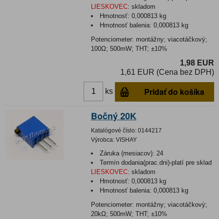
LIESKOVEC
:
skladom
Hmotnosť:
0,000813 kg
Hmotnosť balenia:
0,000813 kg
Potenciometer: montážny; viacotáčkový;
100Ω; 500mW; THT; ±10%
1,98 EUR
1,61 EUR (Cena bez DPH)
Pridať do košíka
ks
Bočný 20K
Katalógové číslo:
0144217
Výrobca:
VISHAY
Záruka (mesiacov):
24
Termín dodania(prac.dni)-platí pre sklad
LIESKOVEC
:
skladom
Hmotnosť:
0,000813 kg
Hmotnosť balenia:
0,000813 kg
Potenciometer: montážny; viacotáčkový;
20kΩ; 500mW; THT; ±10%