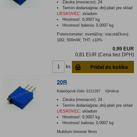
Záruka (mesiacov):
24
Termín dodania(prac.dni)-platí pre sklad
LIESKOVEC
:
skladom
Hmotnosť:
0,0007 kg
Hmotnosť balenia:
0,0007 kg
Potenciometer: montážny; viacotáčkový;
10Ω; 500mW; THT; ±10%
0,99 EUR
0,81 EUR (Cena bez DPH)
Pridať do košíka
ks
20R
Katalógové číslo:
0111287
Výrobca:
Záruka (mesiacov):
24
Termín dodania(prac.dni)-platí pre sklad
LIESKOVEC
:
skladom
Hmotnosť:
0,0007 kg
Hmotnosť balenia:
0,0007 kg
Multiturn trimmer 9mm