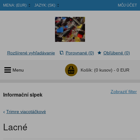
MENA:
(EUR)
JAZYK:
(SK)
MÔJ ÚČET
Rozšírené vyhľadávanie
Porovnané (0)
Obľúbené (0)
Menu
Košík:
(0 kusov) -
0 EUR
Zobraziť filter
Informační slpek
Trimre viacotáčkové
Lacné