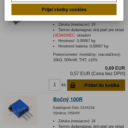
Bočný 10K
Prijať všetky cookies
Katalógové číslo:
0111296
Výrobca:
SR PASSIVES
Záruka (mesiacov):
24
Termín dodania(prac.dni)-platí pre sklad
LIESKOVEC
:
skladom
Hmotnosť:
0,00067 kg
Hmotnosť balenia:
0,00067 kg
Potenciometer: montážny; viacotáčkový;
10kΩ; 500mW; THT; ±10%
0,69 EUR
0,57 EUR (Cena bez DPH)
Pridať do košíka
ks
Bočný 100R
Katalógové číslo:
0144218
Výrobca:
VISHAY
Záruka (mesiacov):
24
Termín dodania(prac.dni)-platí pre sklad