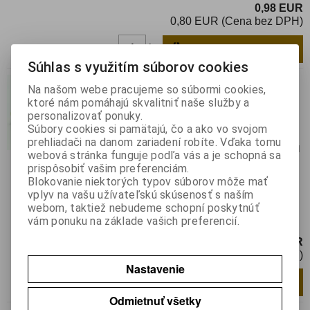
0,98 EUR
0,80 EUR (Cena bez DPH)
Pridať do košíka
ks
Súhlas s využitím súborov cookies
500R
Na našom webe pracujeme so súbormi cookies,
ktoré nám pomáhajú skvalitniť naše služby a
Katalógové číslo:
0111290
personalizovať ponuky.
Výrobca:
SR PASSIVES
Súbory cookies si pamätajú, čo a ako vo svojom
Záruka (mesiacov):
24
prehliadači na danom zariadení robíte. Vďaka tomu
Termín dodania(prac.dni)-platí pre sklad
webová stránka funguje podľa vás a je schopná sa
LIESKOVEC
:
skladom
prispôsobiť vašim preferenciám.
Hmotnosť:
0,00058 kg
Blokovanie niektorých typov súborov môže mať
Hmotnosť balenia:
0,00058 kg
vplyv na vašu užívateľskú skúsenosť s naším
webom, taktiež nebudeme schopní poskytnúť
Potenciometer: montážny; viacotáčkový;
vám ponuku na základe vašich preferencií.
500Ω; 500mW; THT; ±10%
0,97 EUR
0,79 EUR (Cena bez DPH)
Nastavenie
Pridať do košíka
ks
Odmietnuť všetky