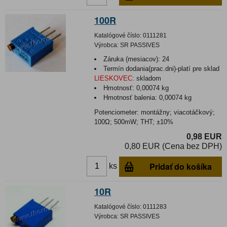
100R
Katalógové číslo:
0111281
Výrobca:
SR PASSIVES
Záruka (mesiacov):
24
Termín dodania(prac.dni)-platí pre sklad
LIESKOVEC
:
skladom
Hmotnosť:
0,00074 kg
Hmotnosť balenia:
0,00074 kg
Potenciometer: montážny; viacotáčkový;
100Ω; 500mW; THT; ±10%
0,98 EUR
0,80 EUR (Cena bez DPH)
Pridať do košíka
ks
10R
Katalógové číslo:
0111283
Výrobca:
SR PASSIVES