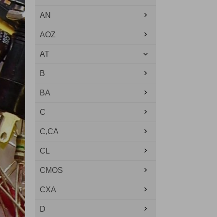
AN
AOZ
AT
B
BA
C
C,CA
CL
CMOS
CXA
D