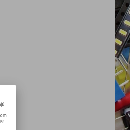
jú
anom
je