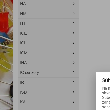
HA
HM
HT
ICE
ICL
ICM
INA
IO senzory
Súh
IR
Na n
ISD
skva
Súbo
KA
zari
scho