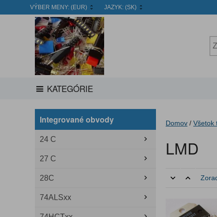
VÝBER MENY:
(EUR)
JAZYK:
(SK)
KATEGÓRIE
Integrované obvody
Domov
/
Všetok 
24 C
LMD
27 C
28C
Zorad
74ALSxx
74HCTxx