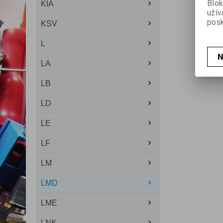
Blok
KIA
užív
posk
KSV
L
N
LA
LB
LD
LE
LF
LM
LMD
LME
LNK