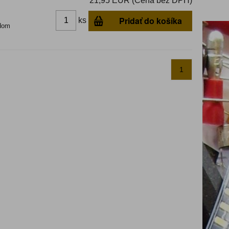
21,95 EUR (Cena bez DPH)
Pridať do košíka
ks
dom
1