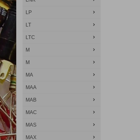
LP
LT
LTC
M
M
MA
MAA
MAB
MAC
MAS
MAX