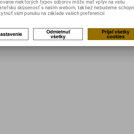
ovanie niektorých typov súborov môže mať vplyv na vašu
ateľskú skúsenosť s naším webom, taktiež nebudeme schopn
ytnúť vám ponuku na základe vašich preferencií.
Odmietnuť
Prijať všetky
astavenie
všetky
cookies