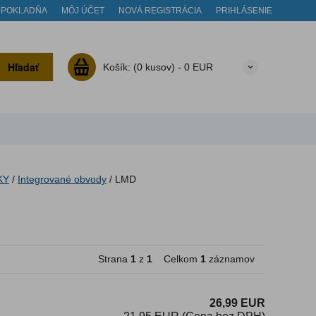
POKLADŇA
MÔJ ÚČET
NOVÁ REGISTRÁCIA
PRIHLÁSENIE
Hľadať
Košík:
(0 kusov) -
0 EUR
KY
/
Integrované obvody
/
LMD
Strana
1
z
1
Celkom
1
záznamov
26,99 EUR