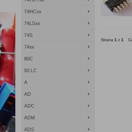
74HCxx
74LSxx
74S
Strana
1
z
1
Ce
74xx
80C
93 LC
A
AD
ADC
ADM
ADS