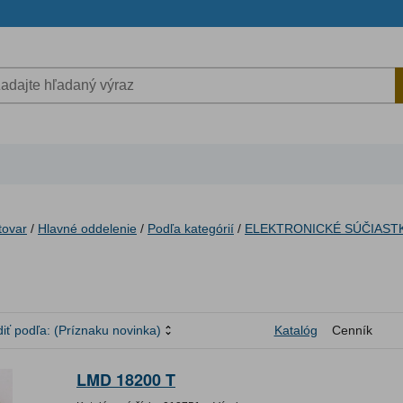
tovar
/
Hlavné oddelenie
/
Podľa kategórií
/
ELEKTRONICKÉ SÚČIAST
iť podľa:
(Príznaku novinka)
Katalóg
Cenník
LMD 18200 T