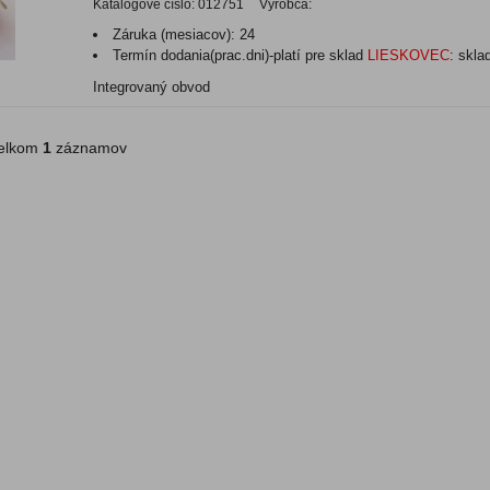
Katalógové číslo:
012751
Výrobca:
Záruka (mesiacov):
24
Termín dodania(prac.dni)-platí pre sklad
LIESKOVEC
:
skla
Integrovaný obvod
lkom
1
záznamov