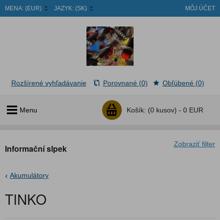
MENA:
(EUR)
JAZYK:
(SK)
MÔJ ÚČET
Rozšírené vyhľadávanie
Porovnané (0)
Obľúbené (0)
Menu
Košík:
(0 kusov) -
0 EUR
Zobraziť filter
Informační slpek
Akumulátory
TINKO