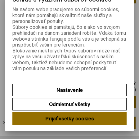
Na našom webe pracujeme so súbormi cookies,
AA nabíjacia 2600mAh 4ks
ktoré nám pomáhajú skvalitniť naše služby a
personalizovať ponuky.
Katalógové číslo:
0145088
Súbory cookies si pamätajú, čo a ako vo svojom
Výrobca:
TINKO
prehliadači na danom zariadení robíte. Vďaka tomu
Záruka (mesiacov):
24
webová stránka funguje podľa vás a je schopná sa
Termín dodania(prac.dni)-platí pre sklad
prispôsobiť vašim preferenciám.
LIESKOVEC
:
skladom
Blokovanie niektorých typov súborov môže mať
Hmotnosť balenia:
0,126 kg
vplyv na vašu užívateľskú skúsenosť s naším
EAN:
6923744113345
webom, taktiež nebudeme schopní poskytnúť
vám ponuku na základe vašich preferencií.
Batéria AA (R6) nabíjacia 1,2V/2600mAh;
1,2V; TINKO NiMH 4ks
16,83 EUR
Nastavenie
13,69 EUR (Cena bez DPH)
Pridať do košíka
bal
Odmietnuť všetky
Prijať všetky cookies
Strana
1
z
1
Celkom
2
záznamov
1