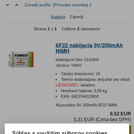
Zoradiť podľa:
(Príznaku novinka)
Katalóg
Cenník
Strana
1
z
1
Celkom
2
záznamov
6F22 nabíjacia 9V/250mAh
NiMH
Katalógové číslo:
0142800
Výrobca:
TINKO
Záruka (mesiacov):
24
Termín dodania(prac.dni)-platí pre sklad
LIESKOVEC
:
skladom
Hmotnosť balenia:
0,05 kg
EAN:
6923744113918
Akumulátor 9V 250mAh 6F22 NiMh
6,52 EUR
5,31 EUR (Cena bez DPH)
Pridať do košíka
ks
Súhlas s využitím súborov cookies