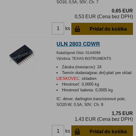
SO16; 0,5A; 50V; Ch: 7
0,65 EUR
0,53 EUR (Cena bez DPH)
Pridať do košíka
ks
ULN 2803 CDWR
Katalógové číslo:
0144099
Výrobca:
TEXAS INSTRUMENTS
Záruka (mesiacov):
24
Termín dodania(prac.dni)-platí pre sklad
LIESKOVEC
:
skladom
Hmotnosť:
0,0005 kg
Hmotnosť balenia:
0,0005 kg
IC: driver; darlington,tranzistorové pole;
SO20-W; 0,5A; 50V; Ch: 8
1,75 EUR
1,43 EUR (Cena bez DPH)
Pridať do košíka
ks