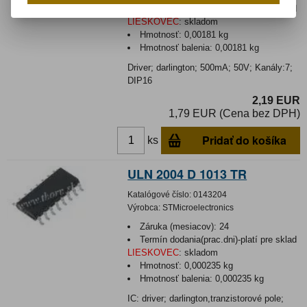
Termín dodania(prac.dni)-platí pre sklad
LIESKOVEC
:
skladom
Hmotnosť:
0,00181 kg
Hmotnosť balenia:
0,00181 kg
Driver; darlington; 500mA; 50V; Kanály:7;
DIP16
2,19 EUR
1,79 EUR (Cena bez DPH)
Pridať do košíka
ks
ULN 2004 D 1013 TR
Katalógové číslo:
0143204
Výrobca:
STMicroelectronics
Záruka (mesiacov):
24
Termín dodania(prac.dni)-platí pre sklad
LIESKOVEC
:
skladom
Hmotnosť:
0,000235 kg
Hmotnosť balenia:
0,000235 kg
IC: driver; darlington,tranzistorové pole;