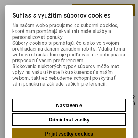
Pridať do košíka
ks
Súhlas s využitím súborov cookies
Na našom webe pracujeme so súbormi cookies,
Nie je na sklade
ktoré nám pomáhajú skvalitniť naše služby a
ULN 2003 SMD
personalizovať ponuky.
Katalógové číslo:
0126527
Výrobca:
Súbory cookies si pamätajú, čo a ako vo svojom
prehliadači na danom zariadení robíte. Vďaka tomu
Záruka (mesiacov):
24
webová stránka funguje podľa vás a je schopná sa
Termín dodania(prac.dni)-platí pre sklad
prispôsobiť vašim preferenciám.
LIESKOVEC
:
neznámy
Blokovanie niektorých typov súborov môže mať
Hmotnosť:
0,00042 kg
vplyv na vašu užívateľskú skúsenosť s naším
Hmotnosť balenia:
0,00042 kg
webom, taktiež nebudeme schopní poskytnúť
Driver; darlington driver; 500mA; 50V;
vám ponuku na základe vašich preferencií.
Kanály:7; SO16
0,35 EUR
0,29 EUR (Cena bez DPH)
Nastavenie
ULN 2001 A
Odmietnuť všetky
Katalógové číslo:
0133533
Výrobca:
Prijať všetky cookies
Záruka (mesiacov):
24