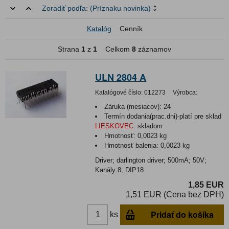
Zoradiť podľa:
(Príznaku novinka)
Katalóg
Cenník
Strana
1
z
1
Celkom
8
záznamov
ULN 2804 A
Katalógové číslo:
012273
Výrobca:
Záruka (mesiacov):
24
Termín dodania(prac.dni)-platí pre sklad
LIESKOVEC
:
skladom
Hmotnosť:
0,0023 kg
Hmotnosť balenia:
0,0023 kg
Driver; darlington driver; 500mA; 50V;
Kanály:8; DIP18
1,85 EUR
1,51 EUR (Cena bez DPH)
Pridať do košíka
ks