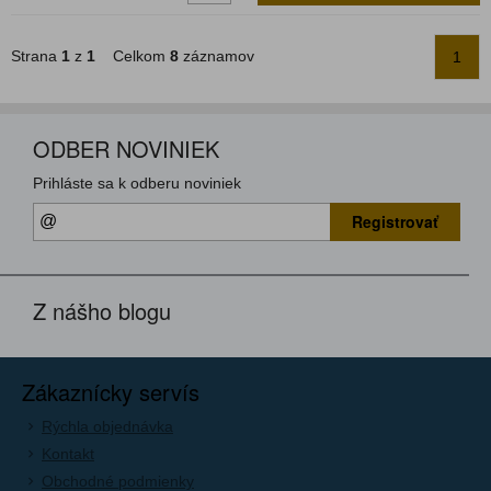
Strana
1
z
1
Celkom
8
záznamov
1
ODBER NOVINIEK
Prihláste sa k odberu noviniek
Registrovať
Z nášho blogu
Zákaznícky servís
Rýchla objednávka
Kontakt
Obchodné podmienky