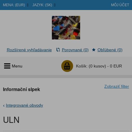
MENA:
(EUR)
JAZYK:
(SK)
MÔJ ÚČET
Rozšírené vyhľadávanie
Porovnané (0)
Obľúbené (0)
Menu
Košík:
(0 kusov) -
0 EUR
Zobraziť filter
Informační slpek
Integrované obvody
ULN