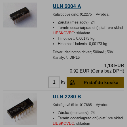
ULN 2004 A
Katalógové číslo:
012275
Výrobca:
Záruka (mesiacov):
24
Termín dodania(prac.dni)-platí pre sklad
LIESKOVEC
:
skladom
Hmotnosť:
0,00173 kg
Hmotnosť balenia:
0,00173 kg
Driver; darlington driver; 500mA; 50V;
Kanály:7; DIP16
1,13 EUR
0,92 EUR (Cena bez DPH)
Pridať do košíka
ks
ULN 2280 B
Katalógové číslo:
017685
Výrobca:
Záruka (mesiacov):
24
Termín dodania(prac.dni)-platí pre sklad
LIESKOVEC
:
skladom