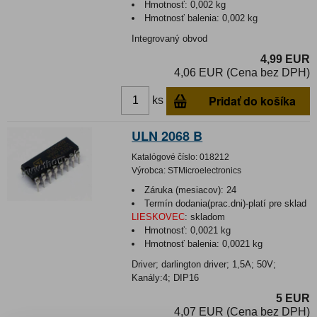
Hmotnosť:
0,002 kg
Hmotnosť balenia:
0,002 kg
Integrovaný obvod
4,99 EUR
4,06 EUR (Cena bez DPH)
Pridať do košíka
ks
ULN 2068 B
Katalógové číslo:
018212
Výrobca:
STMicroelectronics
Záruka (mesiacov):
24
Termín dodania(prac.dni)-platí pre sklad
LIESKOVEC
:
skladom
Hmotnosť:
0,0021 kg
Hmotnosť balenia:
0,0021 kg
Driver; darlington driver; 1,5A; 50V;
Kanály:4; DIP16
5 EUR
4,07 EUR (Cena bez DPH)