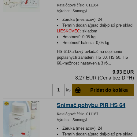
Katalógové číslo:
011164
Výrobca:
Somogyi
Záruka (mesiacov):
24
Termín dodania(prac.dni)-platí pre sklad
LIESKOVEC
:
skladom
Hmotnosť:
0,05 kg
Hmotnosť balenia:
0,05 kg
HS 61Diaľkový ovládač na doplnenie
poplašných zariadení HS 30, HS 50, HS
60.-možnosť nastavenia 3 rô...
9,93 EUR
8,27 EUR (Cena bez DPH)
Pridať do košíka
ks
Snímač pohybu PIR HS 64
Katalógové číslo:
011187
Výrobca:
Somogyi
Záruka (mesiacov):
24
Termín dodania(prac.dni)-platí pre sklad