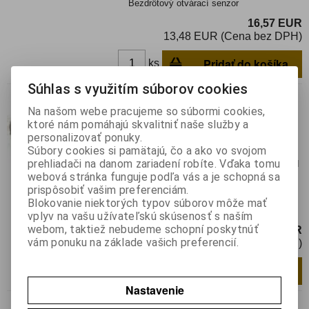
Bezdrôtový otvárací senzor
16,57 EUR
13,48 EUR (Cena bez DPH)
Pridať do košíka
ks
Súhlas s využitím súborov cookies
SAS-2835-12V-W-MB 3
Na našom webe pracujeme so súbormi cookies,
Katalógové číslo:
0122724
ktoré nám pomáhajú skvalitniť naše služby a
Výrobca:
SONITRON
personalizovať ponuky.
Súbory cookies si pamätajú, čo a ako vo svojom
Záruka (mesiacov):
24
prehliadači na danom zariadení robíte. Vďaka tomu
Termín dodania(prac.dni)-platí pre sklad
webová stránka funguje podľa vás a je schopná sa
LIESKOVEC
:
skladom
prispôsobiť vašim preferenciám.
Siréna Sweep 6-15VDC, 110dB, IP67,
Blokovanie niektorých typov súborov môže mať
kábel
vplyv na vašu užívateľskú skúsenosť s naším
webom, taktiež nebudeme schopní poskytnúť
18,70 EUR
vám ponuku na základe vašich preferencií.
15,59 EUR (Cena bez DPH)
Pridať do košíka
ks
Nastavenie
AM 503