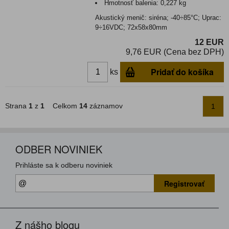
Hmotnosť balenia:
0,227 kg
Akustický menič: siréna; -40÷85°C; Uprac:
9÷16VDC; 72x58x80mm
12 EUR
9,76 EUR (Cena bez DPH)
Pridať do košíka
ks
Strana
1
z
1
Celkom
14
záznamov
1
ODBER NOVINIEK
Prihláste sa k odberu noviniek
Registrovať
Z nášho blogu