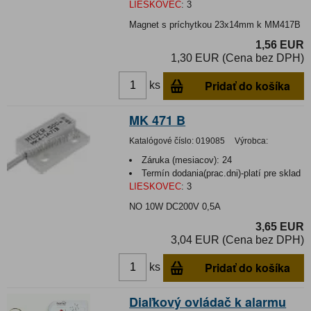
LIESKOVEC
:
3
Magnet s príchytkou 23x14mm k MM417B
1,56 EUR
1,30 EUR (Cena bez DPH)
Pridať do košíka
ks
MK 471 B
Katalógové číslo:
019085
Výrobca:
Záruka (mesiacov):
24
Termín dodania(prac.dni)-platí pre sklad
LIESKOVEC
:
3
NO 10W DC200V 0,5A
3,65 EUR
3,04 EUR (Cena bez DPH)
Pridať do košíka
ks
Diaľkový ovládač k alarmu