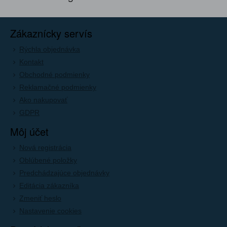
Zákaznícky servís
Rýchla objednávka
Kontakt
Obchodné podmienky
Reklamačné podmienky
Ako nakupovať
GDPR
Môj účet
Nová registrácia
Oblúbené položky
Predchádzajúce objednávky
Editácia zákazníka
Zmeniť heslo
Nastavenie cookies