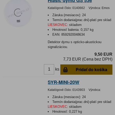
Hlásič dymu GS 536
Katalógové číslo:
0140662
Výrobca:
Emos
Záruka (mesiacov):
24
Termín dodania(prac.dni)-platí pre sklad
LIESKOVEC
:
skladom
Hmotnosť balenia:
0,157 kg
EAN:
8592920048634
Detektor dymu s opticko-akustickou
signalizáciou.
9,50 EUR
7,73 EUR (Cena bez DPH)
Pridať do košíka
ks
SYR-MINI-20W
Katalógové číslo:
0143903
Výrobca:
Záruka (mesiacov):
24
Termín dodania(prac.dni)-platí pre sklad
LIESKOVEC
:
skladom
Hmotnosť:
0,227 kg