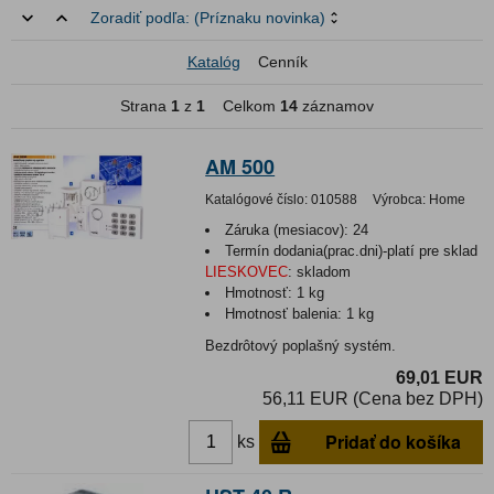
Zoradiť podľa:
(Príznaku novinka)
Katalóg
Cenník
Strana
1
z
1
Celkom
14
záznamov
AM 500
Katalógové číslo:
010588
Výrobca:
Home
Záruka (mesiacov):
24
Termín dodania(prac.dni)-platí pre sklad
LIESKOVEC
:
skladom
Hmotnosť:
1 kg
Hmotnosť balenia:
1 kg
Bezdrôtový poplašný systém.
69,01 EUR
56,11 EUR (Cena bez DPH)
Pridať do košíka
ks