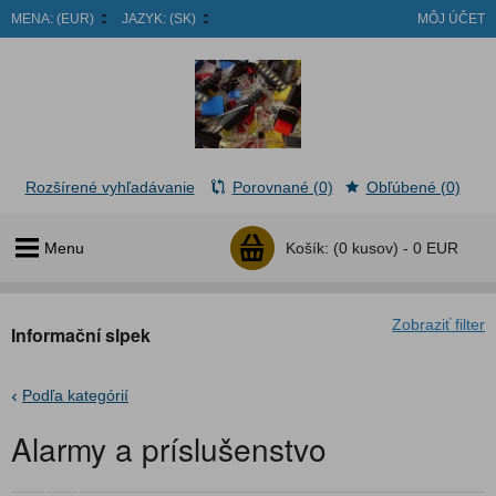
MENA:
(EUR)
JAZYK:
(SK)
MÔJ ÚČET
Rozšírené vyhľadávanie
Porovnané (0)
Obľúbené (0)
Menu
Košík:
(0 kusov) -
0 EUR
Zobraziť filter
Informační slpek
Podľa kategórií
Alarmy a príslušenstvo