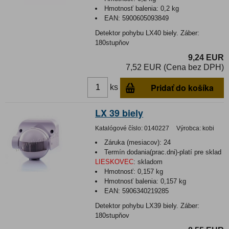
Hmotnosť balenia:
0,2 kg
EAN:
5900605093849
Detektor pohybu LX40 biely. Záber:
180stupňov
9,24 EUR
7,52 EUR (Cena bez DPH)
Pridať do košíka
ks
LX 39 biely
Katalógové číslo:
0140227
Výrobca:
kobi
Záruka (mesiacov):
24
Termín dodania(prac.dni)-platí pre sklad
LIESKOVEC
:
skladom
Hmotnosť:
0,157 kg
Hmotnosť balenia:
0,157 kg
EAN:
5906340219285
Detektor pohybu LX39 biely. Záber:
180stupňov