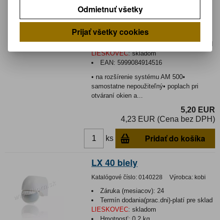
Odmietnuť všetky
Katalógové číslo:
0137997
Výrobca:
Home
Prijať všetky cookies
Záruka (mesiacov):
24
Termín dodania(prac.dni)-platí pre sklad
LIESKOVEC
:
skladom
EAN:
5999084914516
• na rozšírenie systému AM 500•
samostatne nepoužiteľný• poplach pri
otváraní okien a...
5,20 EUR
4,23 EUR (Cena bez DPH)
Pridať do košíka
ks
LX 40 biely
Katalógové číslo:
0140228
Výrobca:
kobi
Záruka (mesiacov):
24
Termín dodania(prac.dni)-platí pre sklad
LIESKOVEC
:
skladom
Hmotnosť:
0,2 kg