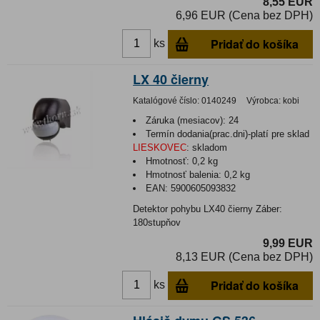
8,55 EUR
6,96 EUR (Cena bez DPH)
Pridať do košíka
ks
LX 40 čierny
Katalógové číslo:
0140249
Výrobca:
kobi
Záruka (mesiacov):
24
Termín dodania(prac.dni)-platí pre sklad
LIESKOVEC
:
skladom
Hmotnosť:
0,2 kg
Hmotnosť balenia:
0,2 kg
EAN:
5900605093832
Detektor pohybu LX40 čierny Záber:
180stupňov
9,99 EUR
8,13 EUR (Cena bez DPH)
Pridať do košíka
ks