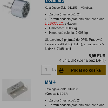
UST 40 R
Katalógové číslo:
011153
Výrobca:
Záruka (mesiacov):
24
Termín dodania(prac.dni)-platí pre sklad
LIESKOVEC
:
skladom
Hmotnosť:
0,008 kg
Hmotnosť balenia:
0,008 kg
Ultrazvukový prijímač do DPS. Pracovná
frekvencia 40 kHz (±1kHz), šírka pásma >
6 kHz / -74dB, citli...
5,95 EUR
4,84 EUR (Cena bez DPH)
Pridať do košíka
ks
MM 4
Katalógové číslo:
016238
Výrobca:
MEDER
Záruka (mesiacov):
24
Termín dodania(prac.dni)-platí pre sklad