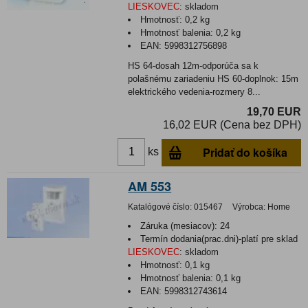
LIESKOVEC
:
skladom
Hmotnosť:
0,2 kg
Hmotnosť balenia:
0,2 kg
EAN:
5998312756898
HS 64-dosah 12m-odporúča sa k
polašnému zariadeniu HS 60-doplnok: 15m
elektrického vedenia-rozmery 8...
19,70 EUR
16,02 EUR (Cena bez DPH)
Pridať do košíka
ks
AM 553
Katalógové číslo:
015467
Výrobca:
Home
Záruka (mesiacov):
24
Termín dodania(prac.dni)-platí pre sklad
LIESKOVEC
:
skladom
Hmotnosť:
0,1 kg
Hmotnosť balenia:
0,1 kg
EAN:
5998312743614