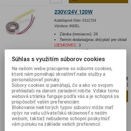
230V/24V 120W
Katalógové číslo:
0111724
Výrobca:
INDEL
Záruka (mesiacov):
24
Termín dodania(prac.dni)-platí pre sklad
LIESKOVEC
:
3
Hmotnosť:
1,247 kg
Hmotnosť balenia:
1,247 kg
Súhlas s využitím súborov cookies
Transformátor: toroidný; 120VA; 230VAC;
Na našom webe pracujeme so súbormi cookies,
24V; 5A; Výv: vodiče
ktoré nám pomáhajú skvalitniť naše služby a
51,14 EUR
personalizovať ponuky.
41,58 EUR (Cena bez DPH)
Súbory cookies si pamätajú, čo a ako vo svojom
prehliadači na danom zariadení robíte. Vďaka tomu
Pridať do košíka
ks
webová stránka funguje podľa vás a je schopná sa
prispôsobiť vašim preferenciám.
Blokovanie niektorých typov súborov môže mať
230V/2x12V 120W
vplyv na vašu užívateľskú skúsenosť s naším
webom, taktiež nebudeme schopní poskytnúť
Katalógové číslo:
0111725
vám ponuku na základe vašich preferencií.
Výrobca:
INDEL