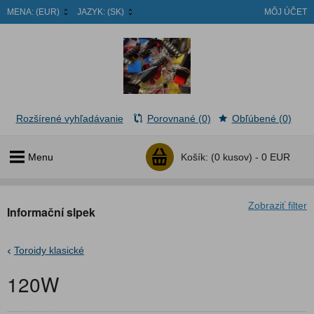
MENA:
(EUR)
JAZYK:
(SK)
MÔJ ÚČET
Rozšírené vyhľadávanie
Porovnané (0)
Obľúbené (0)
Menu
Košík:
(0 kusov) -
0 EUR
Zobraziť filter
Informační slpek
Toroidy klasické
120W