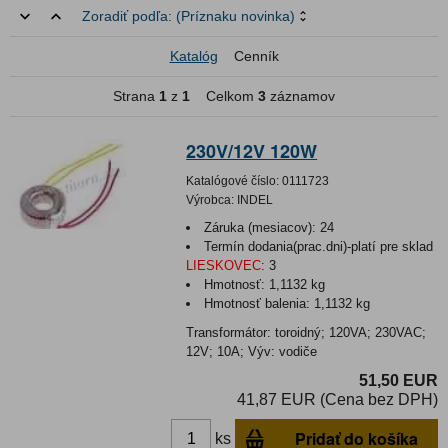
Zoradiť podľa:
(Príznaku novinka)
Katalóg
Cenník
Strana
1
z
1
Celkom
3
záznamov
230V/12V 120W
Katalógové číslo:
0111723
Výrobca:
INDEL
Záruka (mesiacov):
24
Termín dodania(prac.dni)-platí pre sklad
LIESKOVEC
:
3
Hmotnosť:
1,1132 kg
Hmotnosť balenia:
1,1132 kg
Transformátor: toroidný; 120VA; 230VAC;
12V; 10A; Výv: vodiče
51,50 EUR
41,87 EUR (Cena bez DPH)
Pridať do košíka
ks