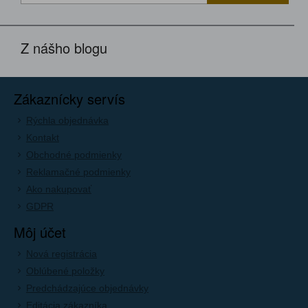
Z nášho blogu
Zákaznícky servís
Rýchla objednávka
Kontakt
Obchodné podmienky
Reklamačné podmienky
Ako nakupovať
GDPR
Môj účet
Nová registrácia
Oblúbené položky
Predchádzajúce objednávky
Editácia zákazníka