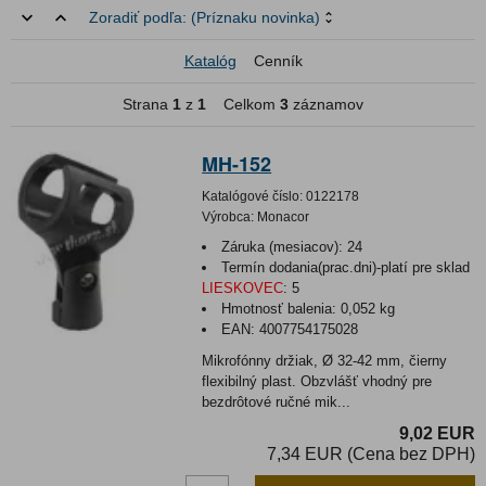
Zoradiť podľa:
(Príznaku novinka)
Katalóg
Cenník
Strana
1
z
1
Celkom
3
záznamov
MH-152
Katalógové číslo:
0122178
Výrobca:
Monacor
Záruka (mesiacov):
24
Termín dodania(prac.dni)-platí pre sklad
LIESKOVEC
:
5
Hmotnosť balenia:
0,052 kg
EAN:
4007754175028
Mikrofónny držiak, Ø 32-42 mm, čierny
flexibilný plast. Obzvlášť vhodný pre
bezdrôtové ručné mik...
9,02 EUR
7,34 EUR (Cena bez DPH)