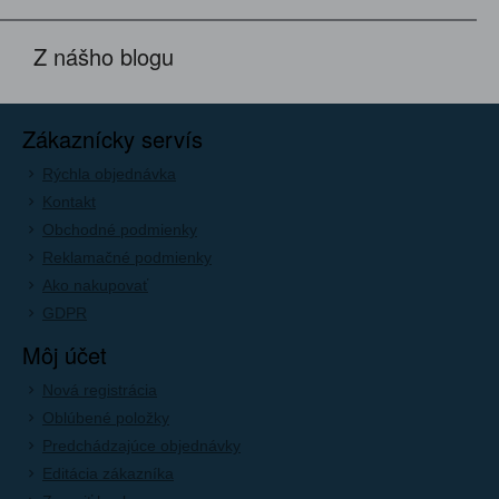
Z nášho blogu
Zákaznícky servís
Rýchla objednávka
Kontakt
Obchodné podmienky
Reklamačné podmienky
Ako nakupovať
GDPR
Môj účet
Nová registrácia
Oblúbené položky
Predchádzajúce objednávky
Editácia zákazníka