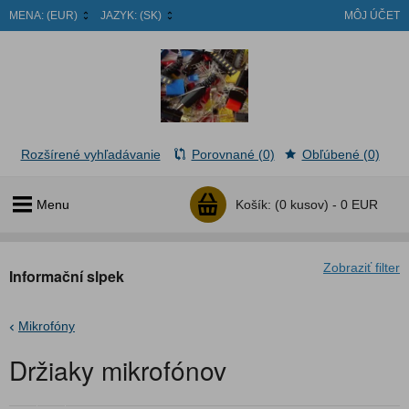
MENA:
(EUR)
JAZYK:
(SK)
MÔJ ÚČET
Rozšírené vyhľadávanie
Porovnané (0)
Obľúbené (0)
Menu
Košík:
(0 kusov) -
0 EUR
Zobraziť filter
Informační slpek
Mikrofóny
Držiaky mikrofónov