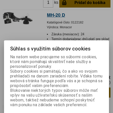
Pridať do košíka
ks
MH-20 D
Katalógové číslo:
0122182
Výrobca:
Monacor
Záruka (mesiacov):
24
Termín dodania(prac.dni)-platí pre sklad
LIESKOVEC
:
5
Súhlas s využitím súborov cookies
Hmotnosť:
0,105 kg
Hmotnosť balenia:
0,105 kg
Na našom webe pracujeme so súbormi cookies,
Držiak mikrofónu Obzvlášť vhodný na
ktoré nám pomáhajú skvalitniť naše služby a
montáž na bubny 9 mm (⅜") upevnenie
personalizovať ponuky.
mikrofónu 16 mm (⅝"...
Súbory cookies si pamätajú, čo a ako vo svojom
prehliadači na danom zariadení robíte. Vďaka tomu
18,95 EUR
webová stránka funguje podľa vás a je schopná sa
15,41 EUR (Cena bez DPH)
prispôsobiť vašim preferenciám.
Blokovanie niektorých typov súborov môže mať
Pridať do košíka
ks
vplyv na vašu užívateľskú skúsenosť s naším
webom, taktiež nebudeme schopní poskytnúť
MH-99/SW
vám ponuku na základe vašich preferencií.
Katalógové číslo:
0122183