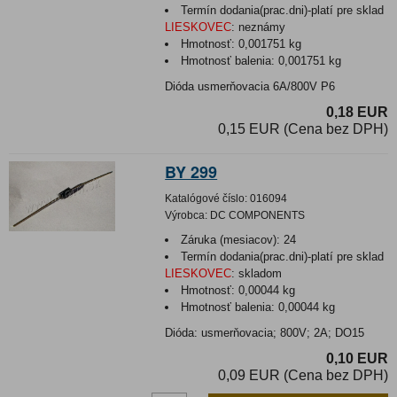
Termín dodania(prac.dni)-platí pre sklad
LIESKOVEC
:
neznámy
Hmotnosť:
0,001751 kg
Hmotnosť balenia:
0,001751 kg
Dióda usmerňovacia 6A/800V P6
0,18 EUR
0,15 EUR (Cena bez DPH)
BY 299
Katalógové číslo:
016094
Výrobca:
DC COMPONENTS
Záruka (mesiacov):
24
Termín dodania(prac.dni)-platí pre sklad
LIESKOVEC
:
skladom
Hmotnosť:
0,00044 kg
Hmotnosť balenia:
0,00044 kg
Dióda: usmerňovacia; 800V; 2A; DO15
0,10 EUR
0,09 EUR (Cena bez DPH)