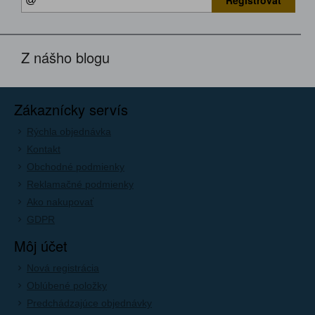
Registrovať
Z nášho blogu
Zákaznícky servís
Rýchla objednávka
Kontakt
Obchodné podmienky
Reklamačné podmienky
Ako nakupovať
GDPR
Môj účet
Nová registrácia
Oblúbené položky
Predchádzajúce objednávky