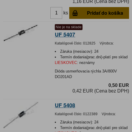
1,16 EUR (Cena bez DPH)
Pridať do košíka
ks
Nie je na sklade
UF 5407
Katalógové číslo:
012825
Výrobca:
Záruka (mesiacov):
24
Termín dodania(prac.dni)-platí pre sklad
LIESKOVEC
:
neznámy
Dióda usmerňovacia rýchla 3A/800V
DO201AD
0,50 EUR
0,42 EUR (Cena bez DPH)
UF 5408
Katalógové číslo:
0122389
Výrobca:
Záruka (mesiacov):
24
Termín dodania(prac.dni)-platí pre sklad