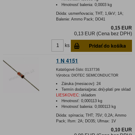
Hmotnosť balenia:
0,0003 kg
Dióda: usmerňovacia; THT; 1,6kV; 1A;
Balenie: Ammo Pack; DO41
0,15 EUR
0,13 EUR (Cena bez DPH)
Pridať do košíka
ks
1 N 4151
Katalógové číslo:
0137736
Výrobca:
DIOTEC SEMICONDUCTOR
Záruka (mesiacov):
24
Termín dodania(prac.dni)-platí pre sklad
LIESKOVEC
:
skladom
Hmotnosť:
0,000113 kg
Hmotnosť balenia:
0,000113 kg
Dióda: spínacia; THT; 75V; 0,2A; Ammo
Pack; Ifsm: 2A; DO35; Ufmax: 1V
0,10 EUR