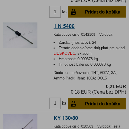
0,09 EUR (Cena bez DPH)
Pridať do košíka
ks
1 N 5406
Katalógové číslo:
0142109
Výrobca:
Záruka (mesiacov):
24
Termín dodania(prac.dni)-platí pre sklad
LIESKOVEC
:
skladom
Hmotnosť:
0,000378 kg
Hmotnosť balenia:
0,000378 kg
Dióda: usmerňovacia; THT; 600V; 3A;
Ammo Pack; Ifsm: 100A; DO15
0,21 EUR
0,18 EUR (Cena bez DPH)
Pridať do košíka
ks
KY 130/80
Katalógové číslo:
010563
Výrobca:
Tesla