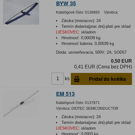
BYW 35
Katalógové číslo:
0136883
Výrobca:
Záruka (mesiacov):
24
Termín dodania(prac.dni)-platí pre sklad
LIESKOVEC
:
skladom
Hmotnosť:
0,00039 kg
Hmotnosť balenia:
0,00039 kg
Dióda: usmerňovacia; 500V; 2A; SOD57
0,50 EUR
0,41 EUR (Cena bez DPH)
Pridať do košíka
ks
EM 513
Katalógové číslo:
0137871
Výrobca:
DIOTEC SEMICONDUCTOR
Záruka (mesiacov):
24
Termín dodania(prac.dni)-platí pre sklad
LIESKOVEC
:
skladom
Hmotnosť:
0,0003 kg