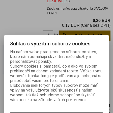
LIESKOVEC
:
3
Dióda usmerňovacia ultrarýchla 3A/1000V
DO201
0,20 EUR
0,17 EUR (Cena bez DPH)
Pridať do košíka
ks
Súhlas s využitím súborov cookies
P 1000 M
Na našom webe pracujeme so súbormi cookies,
Katalógové číslo:
0130457
ktoré nám pomáhajú skvalitniť naše služby a
Výrobca:
DIOTEC SEMICONDUCTOR
personalizovať ponuky.
Súbory cookies si pamätajú, čo a ako vo svojom
Záruka (mesiacov):
24
prehliadači na danom zariadení robíte. Vďaka tomu
Termín dodania(prac.dni)-platí pre sklad
webová stránka funguje podľa vás a je schopná sa
LIESKOVEC
:
skladom
prispôsobiť vašim preferenciám.
Hmotnosť:
0,00155 kg
Blokovanie niektorých typov súborov môže mať
Hmotnosť balenia:
0,00155 kg
vplyv na vašu užívateľskú skúsenosť s naším
Dióda: usmerňovacia; THT; 1kV; 10A;
webom, taktiež nebudeme schopní poskytnúť
Ammo Pack; Ifsm: 400A; P600
vám ponuku na základe vašich preferencií.
0,39 EUR
0,33 EUR (Cena bez DPH)