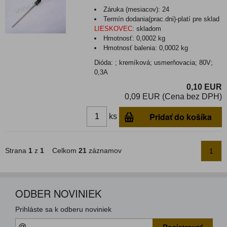
Záruka (mesiacov):
24
Termín dodania(prac.dni)-platí pre sklad
LIESKOVEC
:
skladom
Hmotnosť:
0,0002 kg
Hmotnosť balenia:
0,0002 kg
Dióda: ; kremíková; usmerňovacia; 80V;
0,3A
0,10 EUR
0,09 EUR (Cena bez DPH)
Pridať do košíka
ks
Strana
1
z
1
Celkom
21
záznamov
1
ODBER NOVINIEK
Prihláste sa k odberu noviniek