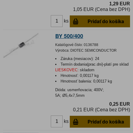
1,29 EUR
1,05 EUR (Cena bez DPH)
Pridať do košíka
ks
BY 500/400
Katalógové číslo:
0136788
Výrobca:
DIOTEC SEMICONDUCTOR
Záruka (mesiacov):
24
Termín dodania(prac.dni)-platí pre sklad
LIESKOVEC
:
skladom
Hmotnosť:
0,00117 kg
Hmotnosť balenia:
0,00117 kg
Dióda: usmerňovacia; 400V;
5A; Ø5,4x7,5mm
0,25 EUR
0,21 EUR (Cena bez DPH)
Pridať do košíka
ks