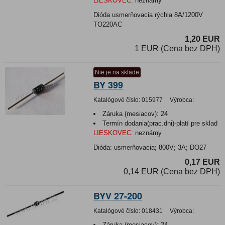
LIESKOVEC
:
neznámy
Dióda usmerňovacia rýchla 8A/1200V
TO220AC
1,20 EUR
1 EUR (Cena bez DPH)
Nie je na sklade
BY 399
Katalógové číslo:
015977
Výrobca:
Záruka (mesiacov):
24
Termín dodania(prac.dni)-platí pre sklad
LIESKOVEC
:
neznámy
Dióda: usmerňovacia; 800V; 3A; DO27
0,17 EUR
0,14 EUR (Cena bez DPH)
BYV 27-200
Katalógové číslo:
018431
Výrobca:
Záruka (mesiacov):
24