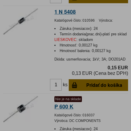
1 N 5408
Katalógové číslo:
010596
Výrobca:
Záruka (mesiacov):
24
Termín dodania(prac.dni)-platí pre sklad
LIESKOVEC
:
skladom
Hmotnosť:
0,00127 kg
Hmotnosť balenia:
0,00127 kg
Dióda: usmerňovacia; 1kV; 3A; DO201AD
0,15 EUR
0,13 EUR (Cena bez DPH)
Pridať do košíka
ks
Nie je na sklade
P 600 K
Katalógové číslo:
016037
Výrobca:
DC COMPONENTS
Záruka (mesiacov):
24