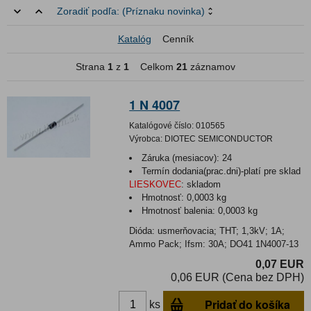
Zoradiť podľa:
(Príznaku novinka)
Katalóg
Cenník
Strana
1
z
1
Celkom
21
záznamov
1 N 4007
Katalógové číslo:
010565
Výrobca:
DIOTEC SEMICONDUCTOR
Záruka (mesiacov):
24
Termín dodania(prac.dni)-platí pre sklad
LIESKOVEC
:
skladom
Hmotnosť:
0,0003 kg
Hmotnosť balenia:
0,0003 kg
Dióda: usmerňovacia; THT; 1,3kV; 1A;
Ammo Pack; Ifsm: 30A; DO41 1N4007-13
0,07 EUR
0,06 EUR (Cena bez DPH)
Pridať do košíka
ks