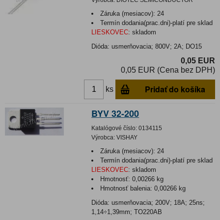
Záruka (mesiacov):
24
Termín dodania(prac.dni)-platí pre sklad
LIESKOVEC
:
skladom
Dióda: usmerňovacia; 800V; 2A; DO15
0,05 EUR
0,05 EUR (Cena bez DPH)
Pridať do košíka
ks
BYV 32-200
Katalógové číslo:
0134115
Výrobca:
VISHAY
Záruka (mesiacov):
24
Termín dodania(prac.dni)-platí pre sklad
LIESKOVEC
:
skladom
Hmotnosť:
0,00266 kg
Hmotnosť balenia:
0,00266 kg
Dióda: usmerňovacia; 200V; 18A; 25ns;
1,14÷1,39mm; TO220AB