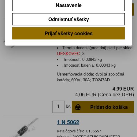
Nastavenie
Pridať do košíka
ks
Odmietnuť všetky
DSEK 60-06 A
Prijať všetky cookies
Katalógové číslo:
0131077
Výrobca:
IXYS
Záruka (mesiacov):
24
Termín dodania(prac.dni)-platí pre sklad
LIESKOVEC
:
3
Hmotnosť:
0,00843 kg
Hmotnosť balenia:
0,00843 kg
Usmerňovacia dióda; dvojitá spoločná
katóda; 600V; 30A; TO247AD
4,99 EUR
4,06 EUR (Cena bez DPH)
Pridať do košíka
ks
1 N 5062
Katalógové číslo:
0135557
Výrobca:
DIOTEC SEMICONDUCTOR