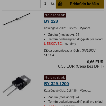
Pridať do košíka
ks
Nie je na sklade
BY 228
Katalógové číslo:
012725
Výrobca:
Záruka (mesiacov):
24
Termín dodania(prac.dni)-platí pre sklad
LIESKOVEC
:
neznámy
Dióda usmerňovacia rýchla 3A/1500V
SOD64
0,66 EUR
0,55 EUR (Cena bez DPH)
Nie je na sklade
BY 329-1200
Katalógové číslo:
018436
Výrobca:
Záruka (mesiacov):
24
Termín dodania(prac.dni)-platí pre sklad