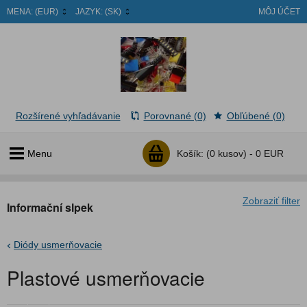
MENA:
(EUR)
JAZYK:
(SK)
MÔJ ÚČET
Rozšírené vyhľadávanie
Porovnané (0)
Obľúbené (0)
Menu
Košík:
(0 kusov) -
0 EUR
Zobraziť filter
Informační slpek
Diódy usmerňovacie
Plastové usmerňovacie