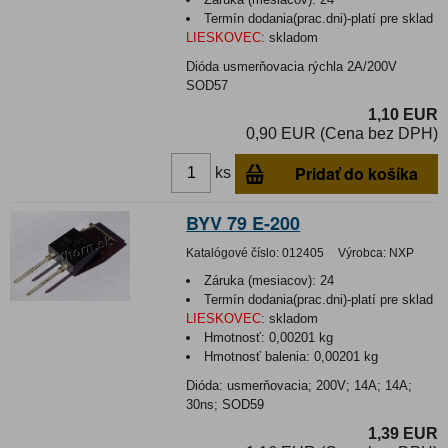
Termín dodania(prac.dni)-platí pre sklad
LIESKOVEC
:
skladom
Dióda usmerňovacia rýchla 2A/200V
SOD57
1,10 EUR
0,90 EUR (Cena bez DPH)
Pridať do košíka
ks
BYV 79 E-200
Katalógové číslo:
012405
Výrobca:
NXP
Záruka (mesiacov):
24
Termín dodania(prac.dni)-platí pre sklad
LIESKOVEC
:
skladom
Hmotnosť:
0,00201 kg
Hmotnosť balenia:
0,00201 kg
Dióda: usmerňovacia; 200V; 14A; 14A;
30ns; SOD59
1,39 EUR