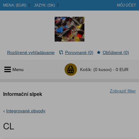
MENA:
(EUR)
JAZYK:
(SK)
MÔJ ÚČET
Rozšírené vyhľadávanie
Porovnané (0)
Obľúbené (0)
Menu
Košík:
(0 kusov) -
0 EUR
Zobraziť filter
Informační slpek
Integrované obvody
CL