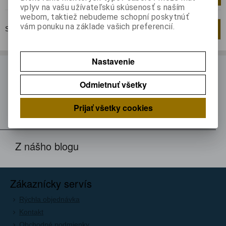
vplyv na vašu užívateľskú skúsenosť s naším
webom, taktiež nebudeme schopní poskytnúť
vám ponuku na základe vašich preferencií.
Strana
1
z
1
Celkom
1
záznamov
1
Nastavenie
ODBER NOVINIEK
Odmietnuť všetky
Prihláste sa k odberu noviniek
Registrovať
Prijať všetky cookies
Z nášho blogu
Zákaznícky servís
Rýchla objednávka
Kontakt
Obchodné podmienky