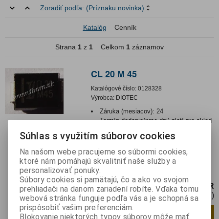
Zoradiť podľa:
(Príznaku novinka)
Katalóg
Cenník
Strana
1
z
1
Celkom
1
záznamov
CL 20 M 45
Katalógové číslo:
0128328
Výrobca:
DIOTEC
Záruka (mesiacov):
24
Termín dodania(prac.dni)-platí pre sklad
LIESKOVEC
:
skladom
Súhlas s využitím súborov cookies
Hmotnosť:
0,0005 kg
Hmotnosť balenia:
0,0005 kg
Na našom webe pracujeme so súbormi cookies,
ktoré nám pomáhajú skvalitniť naše služby a
Integrovaný obvod LED DRIVER LINEAR
personalizovať ponuky.
20mA/45V 1W SMB
Súbory cookies si pamätajú, čo a ako vo svojom
0,99 EUR
prehliadači na danom zariadení robíte. Vďaka tomu
0,81 EUR (Cena bez DPH)
webová stránka funguje podľa vás a je schopná sa
prispôsobiť vašim preferenciám.
Pridať do košíka
ks
Blokovanie niektorých typov súborov môže mať