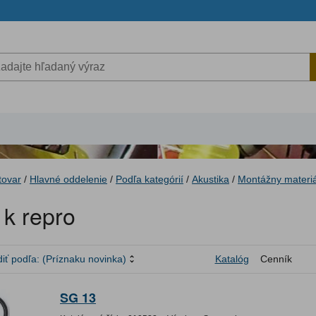
tovar
/
Hlavné oddelenie
/
Podľa kategórií
/
Akustika
/
Montážny materiá
 k repro
iť podľa:
(Príznaku novinka)
Katalóg
Cenník
SG 13