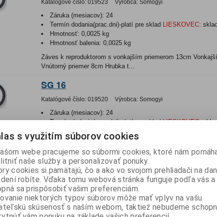
Katalógové číslo:
019523
Výrobca:
Somogyi
Záruka (mesiacov):
24
Termín dodania(prac.dni)-platí pre sklad
LIESKOVEC
:
skla
Hmotnosť:
0,0025 kg
Hmotnosť balenia:
0,0025 kg
Záves k reproduktorom s vonkajším priemerom 13cm Vonkajš
Vnútorný priemer 8cm Hrubka t...
SG 16
Katalógové číslo:
019520
Výrobca:
Somogyi
Záruka (mesiacov):
24
Termín dodania(prac.dni)-platí pre sklad
LIESKOVEC
:
skla
Hmotnosť:
0,0038 kg
las s využitím súborov cookies
Hmotnosť balenia:
0,0038 kg
EAN:
2220332000051
ašom webe pracujeme so súbormi cookies, ktoré nám pomáha
litniť naše služby a personalizovať ponuky.
Záves k reproduktorom s vonkajším priemerom 165mm Vonkaj
ry cookies si pamätajú, čo a ako vo svojom prehliadači na d
15,5cm Vnútorný priemer 11cm Hrub...
adení robíte. Vďaka tomu webová stránka funguje podľa vás a 
pná sa prispôsobiť vašim preferenciám.
SG 25
ovanie niektorých typov súborov môže mať vplyv na vašu
ateľskú skúsenosť s naším webom, taktiež nebudeme schopn
Katalógové číslo:
019514
Výrobca:
Somogyi
ytnúť vám ponuku na základe vašich preferencií.