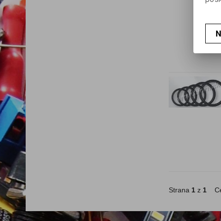
N
Strana
1
z
1
Ce