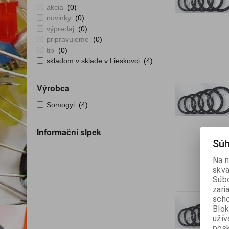
akcia
(0)
novinky
(0)
výpredaj
(0)
pripravujeme
(0)
tip
(0)
skladom v sklade v Lieskovci
(4)
Výrobca
Somogyi
(4)
Informační slpek
Súh
Na n
skva
Súbo
zari
scho
Blok
užív
posk