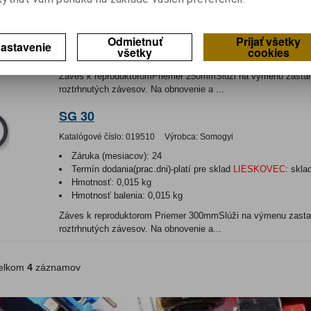
Záruka (mesiacov):
24
Termín dodania(prac.dni)-platí pre sklad
LIESKOVEC
:
skla
Hmotnosť:
0,011 kg
Odmietnuť
Prijať všetky
Hmotnosť balenia:
0,011 kg
astavenie
všetky
cookies
EAN:
2220291900058
Záves k reproduktoromPriemer 250mmSlúži na výmenu zastar
roztrhnutých závesov. Na obnovenie a ...
SG 30
Katalógové číslo:
019510
Výrobca:
Somogyi
Záruka (mesiacov):
24
Termín dodania(prac.dni)-platí pre sklad
LIESKOVEC
:
skla
Hmotnosť:
0,015 kg
Hmotnosť balenia:
0,015 kg
Záves k reproduktorom Priemer 300mmSlúži na výmenu zasta
roztrhnutých závesov. Na obnovenie a...
lkom
4
záznamov