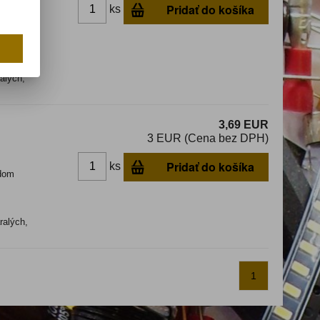
Pridať do košíka
ks
dom
alých,
3,69 EUR
3 EUR (Cena bez DPH)
Pridať do košíka
ks
dom
ralých,
1