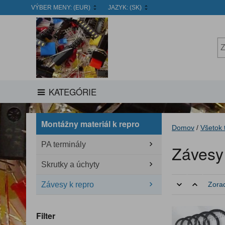
VÝBER MENY:
(EUR)
JAZYK:
(SK)
KATEGÓRIE
Montážny materiál k repro
Domov
/
Všetok 
PA terminály
Závesy
Skrutky a úchyty
Závesy k repro
Zorad
Filter