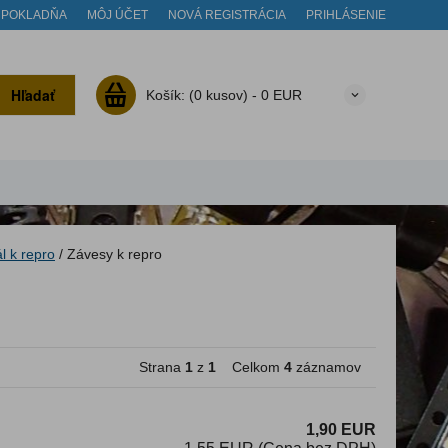
POKLADŇA
MÔJ ÚČET
NOVÁ REGISTRÁCIA
PRIHLÁSENIE
Hľadať
Košík:
(0 kusov) -
0 EUR
l k repro
/
Závesy k repro
Strana
1
z
1
Celkom
4
záznamov
1,90 EUR