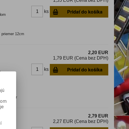
1,55 EUR (Cena bez DPH)
Pridať do košíka
ks
dom
í priemer 12cm
2,20 EUR
1,79 EUR (Cena bez DPH)
Pridať do košíka
ks
dom
jú
ší priemer
anom
je
2,79 EUR
2,27 EUR (Cena bez DPH)
í