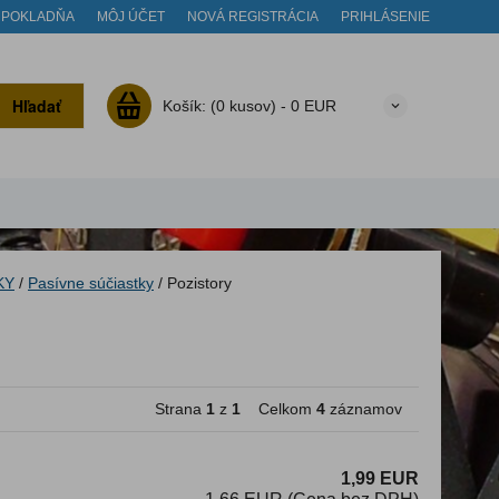
POKLADŇA
MÔJ ÚČET
NOVÁ REGISTRÁCIA
PRIHLÁSENIE
Hľadať
Košík:
(0 kusov) -
0 EUR
KY
/
Pasívne súčiastky
/
Pozistory
Strana
1
z
1
Celkom
4
záznamov
1,99 EUR