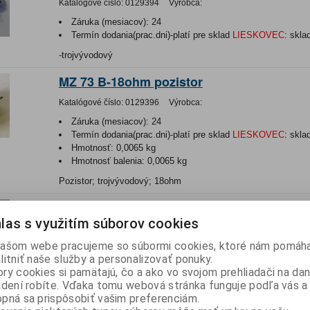
Katalógové číslo:
0129394
Výrobca:
Záruka (mesiacov):
24
Termín dodania(prac.dni)-platí pre sklad
LIESKOVEC
:
skla
-trojvývodový
MZ 73 B-18ohm pozistor
Katalógové číslo:
0129396
Výrobca:
Záruka (mesiacov):
24
Termín dodania(prac.dni)-platí pre sklad
LIESKOVEC
:
skla
Hmotnosť:
0,0065 kg
Hmotnosť balenia:
0,0065 kg
Pozistor; trojvývodový; 18ohm
MZ 73 B-12ohm pozistor
las s využitím súborov cookies
Katalógové číslo:
0129397
Výrobca:
ašom webe pracujeme so súbormi cookies, ktoré nám pomáha
Záruka (mesiacov):
24
litniť naše služby a personalizovať ponuky.
Termín dodania(prac.dni)-platí pre sklad
LIESKOVEC
:
skla
ry cookies si pamätajú, čo a ako vo svojom prehliadači na d
Hmotnosť:
0,0068 kg
adení robíte. Vďaka tomu webová stránka funguje podľa vás a 
Hmotnosť balenia:
0,0068 kg
pná sa prispôsobiť vašim preferenciám.
-trojvývodový