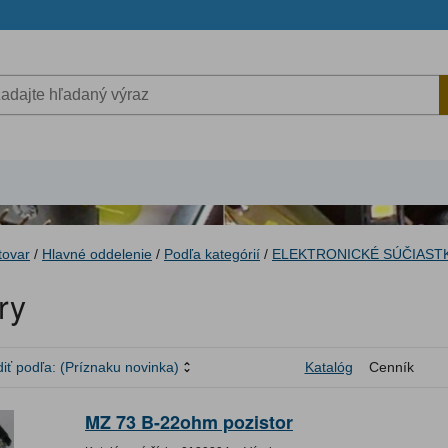
tovar
/
Hlavné oddelenie
/
Podľa kategórií
/
ELEKTRONICKÉ SÚČIAST
ry
iť podľa:
(Príznaku novinka)
Katalóg
Cenník
MZ 73 B-22ohm pozistor