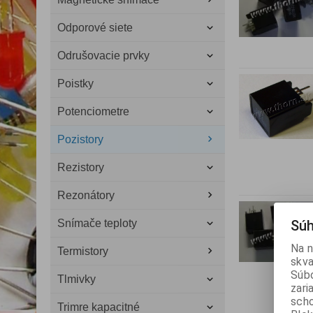
Odporové siete
Odrušovacie prvky
Poistky
Potenciometre
Pozistory
Rezistory
Rezonátory
Snímače teploty
Súh
Na n
Termistory
skva
Súbo
Tlmivky
zari
scho
Trimre kapacitné