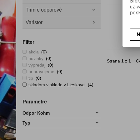
Blok
užív
Trimre odporové
posk
Varistor
N
Filter
akcia
(0)
novinky
(0)
Strana
1
z
1
Ce
výpredaj
(0)
pripravujeme
(0)
tip
(0)
skladom v sklade v Lieskovci
(4)
Parametre
Odpor Kohm
Typ