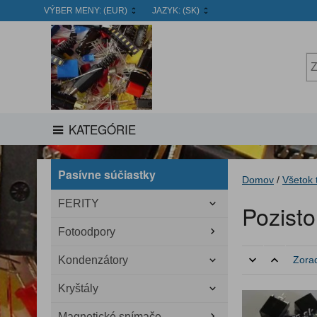
VÝBER MENY:
(EUR)
JAZYK:
(SK)
KATEGÓRIE
Pasívne súčiastky
Domov
/
Všetok 
FERITY
Pozisto
Fotoodpory
Kondenzátory
Zorad
Kryštály
Magnetické snímače