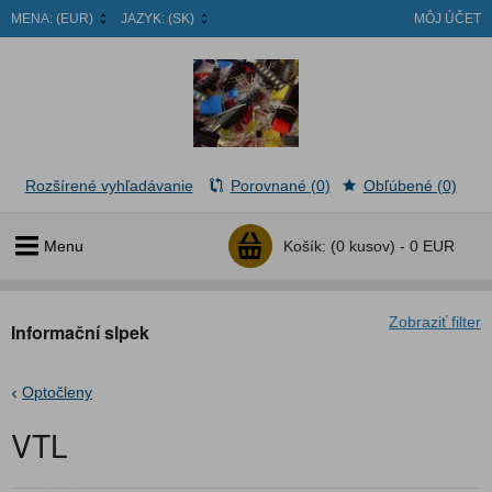
MENA:
(EUR)
JAZYK:
(SK)
MÔJ ÚČET
Rozšírené vyhľadávanie
Porovnané (0)
Obľúbené (0)
Menu
Košík:
(0 kusov) -
0 EUR
Zobraziť filter
Informační slpek
Optočleny
VTL