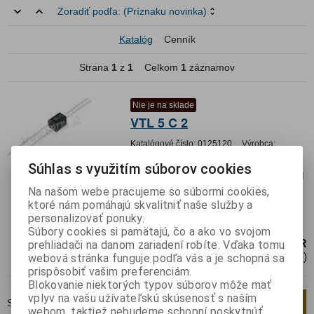
Zoradiť podľa:
(Príznaku novinka)
Katalóg
Cenník
Strana
1
z
1
Celkom
1
záznamov
Nie je na sklade
VTL 5 C 2
Katalógové číslo:
0125120
Výrobca:
Záruka (mesiacov):
24
Súhlas s využitím súborov cookies
Termín dodania(prac.dni)-platí pre sklad
LIESKOVEC
:
neznámy
Na našom webe pracujeme so súbormi cookies,
ktoré nám pomáhajú skvalitniť naše služby a
Analogový optický izolátor (Vactrol) 2k5V
personalizovať ponuky.
Axial
Súbory cookies si pamätajú, čo a ako vo svojom
4,30 EUR
prehliadači na danom zariadení robíte. Vďaka tomu
3,50 EUR (Cena bez DPH)
webová stránka funguje podľa vás a je schopná sa
prispôsobiť vašim preferenciám.
Blokovanie niektorých typov súborov môže mať
vplyv na vašu užívateľskú skúsenosť s naším
Strana
1
z
1
Celkom
1
záznamov
1
webom, taktiež nebudeme schopní poskytnúť