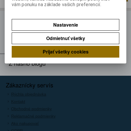
vám ponuku na základe vašich preferencií.
ODBER NOVINIEK
Nastavenie
Prihláste sa k odberu noviniek
Odmietnuť všetky
Registrovať
Prijať všetky cookies
Z nášho blogu
Zákaznícky servís
Rýchla objednávka
Kontakt
Obchodné podmienky
Reklamačné podmienky
Ako nakupovať
GDPR