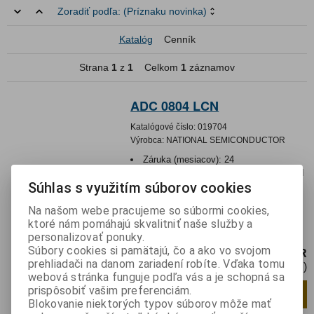
Zoradiť podľa:
(Príznaku novinka)
Katalóg
Cenník
Strana
1
z
1
Celkom
1
záznamov
ADC 0804 LCN
Katalógové číslo:
019704
Výrobca:
NATIONAL SEMICONDUCTOR
Záruka (mesiacov):
24
Termín dodania(prac.dni)-platí pre sklad
Súhlas s využitím súborov cookies
LIESKOVEC
:
skladom
Hmotnosť:
0,002 kg
Na našom webe pracujeme so súbormi cookies,
Hmotnosť balenia:
0,002 kg
ktoré nám pomáhajú skvalitniť naše služby a
Integrovaný obvod
personalizovať ponuky.
Súbory cookies si pamätajú, čo a ako vo svojom
4,92 EUR
prehliadači na danom zariadení robíte. Vďaka tomu
4 EUR (Cena bez DPH)
webová stránka funguje podľa vás a je schopná sa
prispôsobiť vašim preferenciám.
Pridať do košíka
ks
Blokovanie niektorých typov súborov môže mať