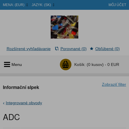
MENA:
(EUR)
JAZYK:
(SK)
MÔJ ÚČET
Rozšírené vyhľadávanie
Porovnané (0)
Obľúbené (0)
Menu
Košík:
(0 kusov) -
0 EUR
Zobraziť filter
Informační slpek
Integrované obvody
ADC