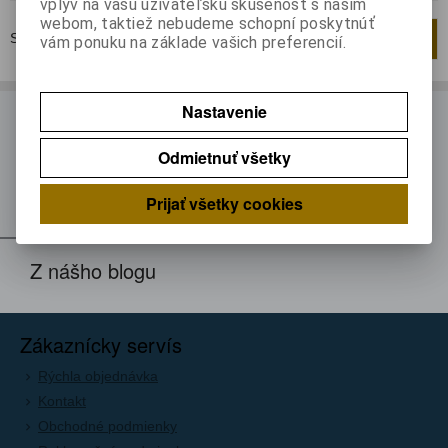
vplyv na vašu užívateľskú skúsenosť s naším
webom, taktiež nebudeme schopní poskytnúť
Strana
1
z
1
Celkom
1
záznamov
1
vám ponuku na základe vašich preferencií.
Nastavenie
ODBER NOVINIEK
Odmietnuť všetky
Prihláste sa k odberu noviniek
Registrovať
Prijať všetky cookies
Z nášho blogu
Zákaznícky servís
Rýchla objednávka
Kontakt
Obchodné podmienky