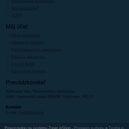
Reklamačné podmienky
Ako nakupovať
GDPR
Môj účet
Nová registrácia
Oblúbené položky
Predchádzajúce objednávky
Editácia zákazníka
Zmeniť heslo
Nastavenie cookies
Prevádzkovateľ
Volkomer Ján, Thorn-hobby elektronic
Sídlo: Lieskovská cesta 2509/36, Lieskovec, 962 21
Kontakt
E-mail:
thorn@thorn.sk
Provozováno na systému Zoner inShop -
Pronájem e-shopu
a
Tvorba e-