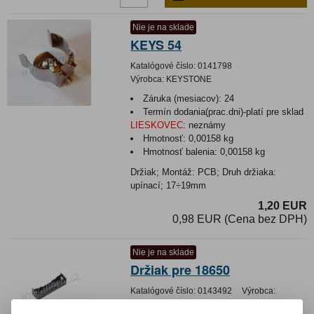
Nie je na sklade
KEYS 54
Katalógové číslo:
0141798
Výrobca:
KEYSTONE
Záruka (mesiacov):
24
Termín dodania(prac.dni)-platí pre sklad
LIESKOVEC
:
neznámy
Hmotnosť:
0,00158 kg
Hmotnosť balenia:
0,00158 kg
Držiak; Montáž: PCB; Druh držiaka:
upínací; 17÷19mm
1,20 EUR
0,98 EUR (Cena bez DPH)
Nie je na sklade
Držiak pre 18650
Katalógové číslo:
0143492
Výrobca:
Záruka (mesiacov):
24