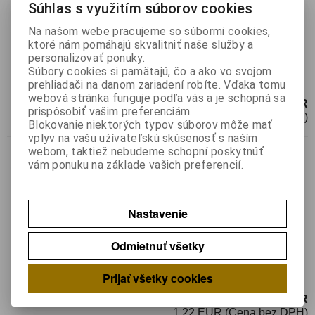
Súhlas s využitím súborov cookies
Termín dodania(prac.dni)-platí pre sklad
LIESKOVEC
:
neznámy
Na našom webe pracujeme so súbormi cookies,
Hmotnosť:
0,01 kg
ktoré nám pomáhajú skvalitniť naše služby a
Hmotnosť balenia:
0,01 kg
personalizovať ponuky.
Súbory cookies si pamätajú, čo a ako vo svojom
Puzdro na batérie, článku 18650 do
prehliadači na danom zariadení robíte. Vďaka tomu
plošného spoja
webová stránka funguje podľa vás a je schopná sa
1 EUR
prispôsobiť vašim preferenciám.
0,82 EUR (Cena bez DPH)
Blokovanie niektorých typov súborov môže mať
vplyv na vašu užívateľskú skúsenosť s naším
Držiak pre 3ks 18650
webom, taktiež nebudeme schopní poskytnúť
vám ponuku na základe vašich preferencií.
Katalógové číslo:
0143494
Výrobca:
Záruka (mesiacov):
24
Termín dodania(prac.dni)-platí pre sklad
Nastavenie
LIESKOVEC
:
skladom
Hmotnosť:
0,022 kg
Odmietnuť všetky
Hmotnosť balenia:
0,022 kg
Puzdro na batérie, článku 18650 do
Prijať všetky cookies
plošného spoja
1,50 EUR
1,22 EUR (Cena bez DPH)