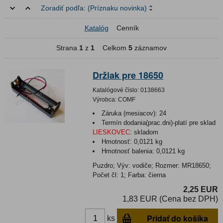
Zoradiť podľa:
(Príznaku novinka)
Katalóg
Cenník
Strana
1
z
1
Celkom
5
záznamov
Držiak pre 18650
Katalógové číslo:
0138663
Výrobca:
COMF
Záruka (mesiacov):
24
Termín dodania(prac.dni)-platí pre sklad
LIESKOVEC
:
skladom
Hmotnosť:
0,0121 kg
Hmotnosť balenia:
0,0121 kg
Puzdro; Výv: vodiče; Rozmer: MR18650;
Počet čl: 1; Farba: čierna
2,25 EUR
1,83 EUR (Cena bez DPH)
Pridať do košíka
ks