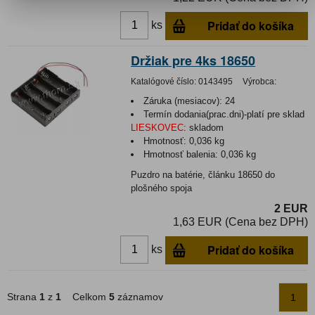
Pridať do košíka
ks
Držiak pre 4ks 18650
Katalógové číslo:
0143495
Výrobca:
Záruka (mesiacov):
24
Termín dodania(prac.dni)-platí pre sklad
LIESKOVEC
:
skladom
Hmotnosť:
0,036 kg
Hmotnosť balenia:
0,036 kg
Puzdro na batérie, článku 18650 do
plošného spoja
2 EUR
1,63 EUR (Cena bez DPH)
Pridať do košíka
ks
Strana
1
z
1
Celkom
5
záznamov
1