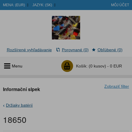
MENA:
(EUR)
JAZYK:
(SK)
MÔJ ÚČET
Rozšírené vyhľadávanie
Porovnané (0)
Obľúbené (0)
Menu
Košík:
(0 kusov) -
0 EUR
Zobraziť filter
Informační slpek
Držiaky batérií
18650