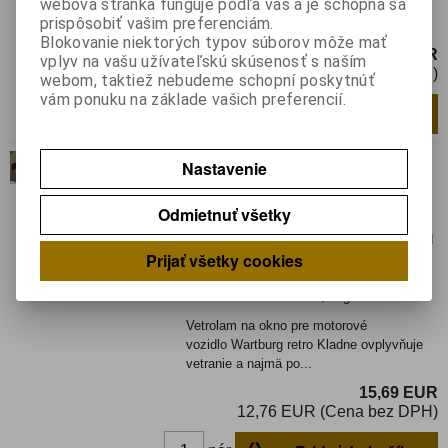
webová stránka funguje podľa vás a je schopná sa
vozidlo DACIA retro Kladne ovplyvňuje
prispôsobiť vašim preferenciám.
vetranie a najmä počas...
Blokovanie niektorých typov súborov môže mať
14,87 EUR
vplyv na vašu užívateľskú skúsenosť s naším
12,09 EUR (Cena bez DPH)
webom, taktiež nebudeme schopní poskytnúť
vám ponuku na základe vašich preferencií.
Pridať do košíka
pár
Vetrolam na okno Wartburg
Nastavenie
Katalógové číslo:
013102
Výrobca:
Odmietnuť všetky
Záruka (mesiacov):
24
Termín dodania(prac.dni)-platí pre sklad
Prijať všetky cookies
LIESKOVEC
:
skladom
Hmotnosť:
0,3 kg
Hmotnosť balenia:
0,3 kg
Vetrolam na okno pre motorové
vozidlo Wartburg retro Kladne ovplyvňuje
vetranie a najmä po...
15,69 EUR
12,76 EUR (Cena bez DPH)