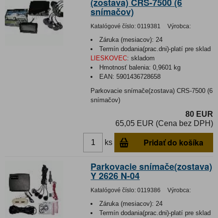
(zostava) CRS-7500 (6
snímačov)
Katalógové číslo:
0119381
Výrobca:
Záruka (mesiacov):
24
Termín dodania(prac.dni)-platí pre sklad
LIESKOVEC
:
skladom
Hmotnosť balenia:
0,9601 kg
EAN:
5901436728658
Parkovacie snímače(zostava) CRS-7500 (6
snímačov)
80 EUR
65,05 EUR (Cena bez DPH)
Pridať do košíka
ks
Parkovacie snímače(zostava)
Y 2626 N-04
Katalógové číslo:
0119386
Výrobca:
Záruka (mesiacov):
24
Termín dodania(prac.dni)-platí pre sklad