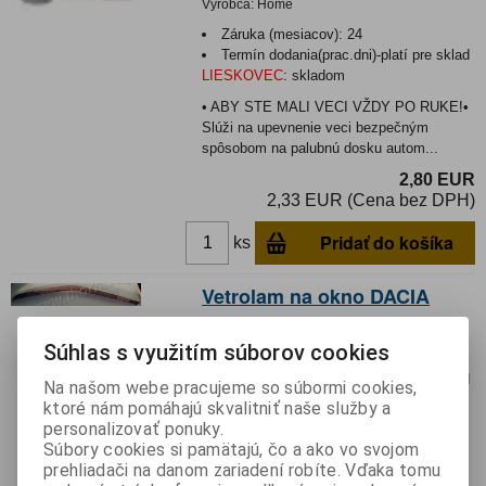
Výrobca:
Home
Záruka (mesiacov):
24
Termín dodania(prac.dni)-platí pre sklad
LIESKOVEC
:
skladom
• ABY STE MALI VECI VŽDY PO RUKE!•
Slúži na upevnenie veci bezpečným
spôsobom na palubnú dosku autom...
2,80 EUR
2,33 EUR (Cena bez DPH)
Pridať do košíka
ks
Vetrolam na okno DACIA
Katalógové číslo:
013031
Výrobca:
Súhlas s využitím súborov cookies
Záruka (mesiacov):
24
Termín dodania(prac.dni)-platí pre sklad
Na našom webe pracujeme so súbormi cookies,
LIESKOVEC
:
skladom
ktoré nám pomáhajú skvalitniť naše služby a
Hmotnosť:
0,3 kg
personalizovať ponuky.
Hmotnosť balenia:
0,3 kg
Súbory cookies si pamätajú, čo a ako vo svojom
prehliadači na danom zariadení robíte. Vďaka tomu
Vetrolam na okno pre motorové