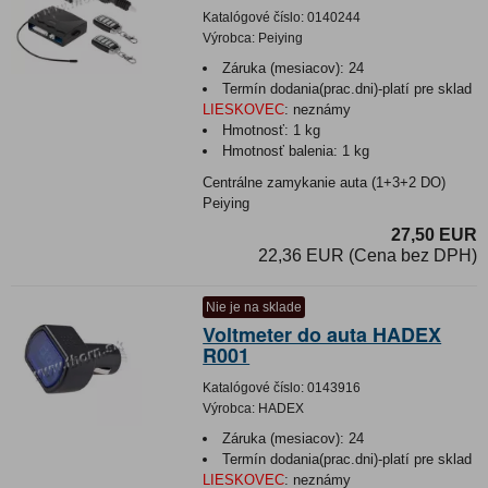
Katalógové číslo:
0140244
Výrobca:
Peiying
Záruka (mesiacov):
24
Termín dodania(prac.dni)-platí pre sklad
LIESKOVEC
:
neznámy
Hmotnosť:
1 kg
Hmotnosť balenia:
1 kg
Centrálne zamykanie auta (1+3+2 DO)
Peiying
27,50 EUR
22,36 EUR (Cena bez DPH)
Nie je na sklade
Voltmeter do auta HADEX
R001
Katalógové číslo:
0143916
Výrobca:
HADEX
Záruka (mesiacov):
24
Termín dodania(prac.dni)-platí pre sklad
LIESKOVEC
:
neznámy