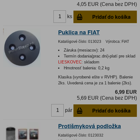
4,05 EUR (Cena bez DPH)
Pridať do košíka
ks
Puklica na FIAT
Katalógové číslo:
013023
Výrobca:
FIAT
Záruka (mesiacov):
24
Termín dodania(prac.dni)-platí pre sklad
LIESKOVEC
:
skladom
Hmotnosť balenia:
0,2 kg
Klasika (vyrobené ešte v RVHP). Balenie
2ks. Uvedená cena je za 1 balenie (2ks).
6,99 EUR
5,69 EUR (Cena bez DPH)
Pridať do košíka
pár
Protišmyková podložka
Katalógové číslo:
0123032