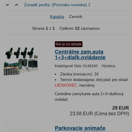
Zoradiť podľa:
(Príznaku novinka)
Katalóg
Cenník
Strana
1
z
1
Celkom
12
záznamov
Nie je na sklade
Centrálne zam.auta
1+3+diaľk.ovládanie
Katalógové číslo:
0140240
Výrobca:
Záruka (mesiacov):
24
Termín dodania(prac.dni)-platí pre sklad
LIESKOVEC
:
neznámy
Centrálne zamykanie auta 1+3+diaľkový
ovládač
29 EUR
23,58 EUR (Cena bez DPH)
Parkovacie snímače