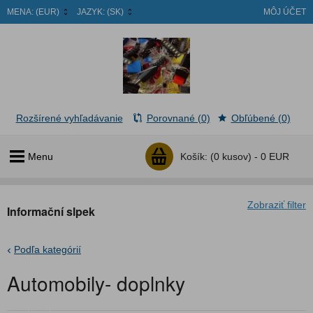
MENA:
(EUR)
JAZYK:
(SK)
MÔJ ÚČET
Rozšírené vyhľadávanie
Porovnané (0)
Obľúbené (0)
Menu
Košík:
(0 kusov) -
0 EUR
Zobraziť filter
Informační slpek
Podľa kategórií
Automobily- doplnky