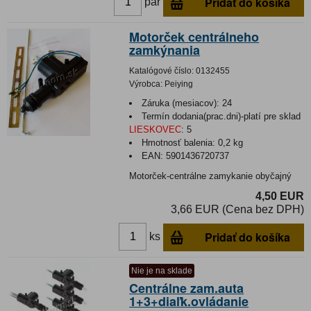
Pridať do košíka
pár
Motorček centrálneho
zamkýnania
Katalógové číslo:
0132455
Výrobca:
Peiying
Záruka (mesiacov):
24
Termín dodania(prac.dni)-platí pre sklad
LIESKOVEC
:
5
Hmotnosť balenia:
0,2 kg
EAN:
5901436720737
Motorček-centrálne zamykanie obyčajný
4,50 EUR
3,66 EUR (Cena bez DPH)
Pridať do košíka
ks
Nie je na sklade
Centrálne zam.auta
1+3+diaľk.ovládanie