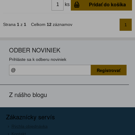
Pridať do košíka
ks
Strana
1
z
1
Celkom
12
záznamov
1
ODBER NOVINIEK
Prihláste sa k odberu noviniek
Registrovať
Z nášho blogu
Zákaznícky servís
Rýchla objednávka
Kontakt