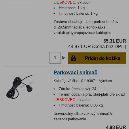
LIESKOVEC
:
skladom
Hmotnosť:
1 kg
Hmotnosť balenia:
1 kg
Zostava obsahuje :4 ks park.snímačov
d=20,5mmriadiaca jednotka1ks
vrtákdisplayprepojovacie káblepiez...
55,31 EUR
44,97 EUR (Cena bez DPH)
Pridať do košíka
ks
Parkovací snímač
Katalógové číslo:
0119387
Výrobca:
Záruka (mesiacov):
24
Termín dodania(prac.dni)-platí pre sklad
LIESKOVEC
:
skladom
Hmotnosť balenia:
0,05 kg
Univerzálny ultrazvukový snímač k
senzoru parkovania
4,98 EUR