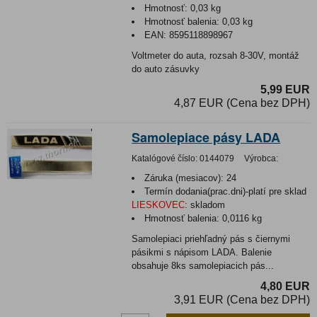
Hmotnosť:
0,03 kg
Hmotnosť balenia:
0,03 kg
EAN:
8595118898967
Voltmeter do auta, rozsah 8-30V, montáž
do auto zásuvky
5,99 EUR
4,87 EUR (Cena bez DPH)
Samolepiace pásy LADA
Katalógové číslo:
0144079
Výrobca:
Záruka (mesiacov):
24
Termín dodania(prac.dni)-platí pre sklad
LIESKOVEC
:
skladom
Hmotnosť balenia:
0,0116 kg
Samolepiaci priehľadný pás s čiernymi
pásikmi s nápisom LADA. Balenie
obsahuje 8ks samolepiacich pás...
4,80 EUR
3,91 EUR (Cena bez DPH)