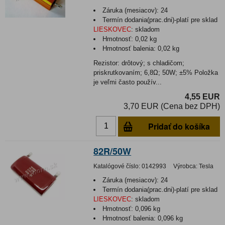
Záruka (mesiacov):
24
Termín dodania(prac.dni)-platí pre sklad
LIESKOVEC
:
skladom
Hmotnosť:
0,02 kg
Hmotnosť balenia:
0,02 kg
Rezistor: drôtový; s chladičom;
priskrutkovaním; 6,8Ω; 50W; ±5% Položka
je veľmi často použív...
4,55 EUR
3,70 EUR (Cena bez DPH)
Pridať do košíka
82R/50W
Katalógové číslo:
0142993
Výrobca:
Tesla
Záruka (mesiacov):
24
Termín dodania(prac.dni)-platí pre sklad
LIESKOVEC
:
skladom
Hmotnosť:
0,096 kg
Hmotnosť balenia:
0,096 kg