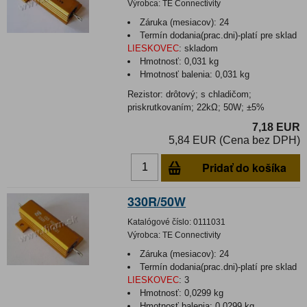
Výrobca:
TE Connectivity
Záruka (mesiacov):
24
Termín dodania(prac.dni)-platí pre sklad
LIESKOVEC
:
skladom
Hmotnosť:
0,031 kg
Hmotnosť balenia:
0,031 kg
Rezistor: drôtový; s chladičom;
priskrutkovaním; 22kΩ; 50W; ±5%
7,18 EUR
5,84 EUR (Cena bez DPH)
Pridať do košíka
330R/50W
Katalógové číslo:
0111031
Výrobca:
TE Connectivity
Záruka (mesiacov):
24
Termín dodania(prac.dni)-platí pre sklad
LIESKOVEC
:
3
Hmotnosť:
0,0299 kg
Hmotnosť balenia:
0,0299 kg