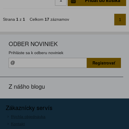
Pridať do košíka
Strana
1
z
1
Celkom
17
záznamov
1
ODBER NOVINIEK
Prihláste sa k odberu noviniek
Registrovať
Z nášho blogu
Zákaznícky servís
Rýchla objednávka
Kontakt