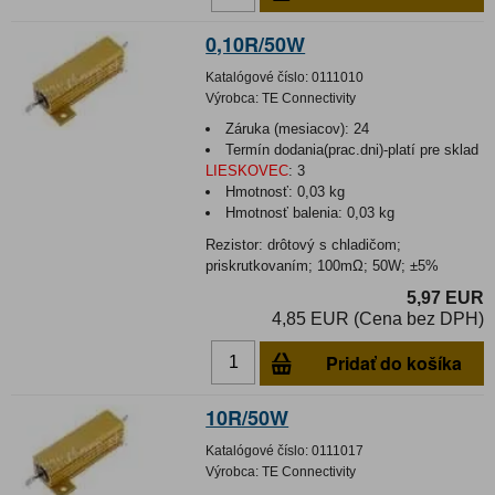
0,10R/50W
Katalógové číslo:
0111010
Výrobca:
TE Connectivity
Záruka (mesiacov):
24
Termín dodania(prac.dni)-platí pre sklad
LIESKOVEC
:
3
Hmotnosť:
0,03 kg
Hmotnosť balenia:
0,03 kg
Rezistor: drôtový s chladičom;
priskrutkovaním; 100mΩ; 50W; ±5%
5,97 EUR
4,85 EUR (Cena bez DPH)
Pridať do košíka
10R/50W
Katalógové číslo:
0111017
Výrobca:
TE Connectivity