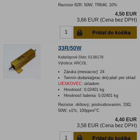
Rezistor 82R; 50W; TR646; 10%
4,50 EUR
3,66 EUR (Cena bez DPH)
Pridať do košíka
33R/50W
Katalógové číslo:
0138178
Výrobca:
ARCOL
Záruka (mesiacov):
24
Termín dodania(prac.dni)-platí pre sklad
LIESKOVEC
:
skladom
Hmotnosť:
0,02401 kg
Hmotnosť balenia:
0,02401 kg
Rezistor: drôtový; priskrutkovaním; 33Ω;
50W; ±1%; 100ppm/°C
4,40 EUR
3,58 EUR (Cena bez DPH)
Pridať do košíka