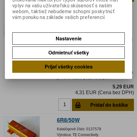
vplyv na vašu užívateľskú skúsenosť s naším
6R8/50W
webom, taktiež nebudeme schopní poskytnúť
vám ponuku na základe vašich preferencií.
Katalógové číslo:
0111041
Výrobca:
ARCOL
Záruka (mesiacov):
24
Nastavenie
Termín dodania(prac.dni)-platí pre sklad
LIESKOVEC
:
skladom
Odmietnuť všetky
Hmotnosť:
0,02 kg
Hmotnosť balenia:
0,02 kg
Prijať všetky cookies
Rezistor: drôtový s radiátorom;
priskrutkovaním; 6,8Ω; 50W; ±5% Položka
je veľmi často používaná pri...
5,29 EUR
4,31 EUR (Cena bez DPH)
Pridať do košíka
6R8/50W
Katalógové číslo:
0137578
Výrobca:
TE Connectivity