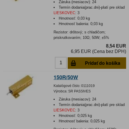
Záruka (mesiacov):
24
Termín dodania(prac.dni)-platí pre sklad
LIESKOVEC
:
3
Hmotnosť:
0,03 kg
Hmotnosť balenia:
0,03 kg
Rezistor: drôtový; s chladičom;
priskrutkovaním; 10Ω; 50W; ±5%
8,54 EUR
6,95 EUR (Cena bez DPH)
Pridať do košíka
150R/50W
Katalógové číslo:
0111019
Výrobca:
SR PASSIVES
Záruka (mesiacov):
24
Termín dodania(prac.dni)-platí pre sklad
LIESKOVEC
:
3
Hmotnosť:
0,025 kg
Hmotnosť balenia:
0,025 kg