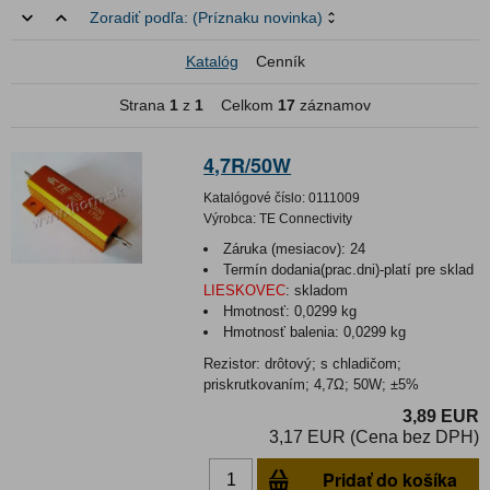
Zoradiť podľa:
(Príznaku novinka)
Katalóg
Cenník
Strana
1
z
1
Celkom
17
záznamov
4,7R/50W
Katalógové číslo:
0111009
Výrobca:
TE Connectivity
Záruka (mesiacov):
24
Termín dodania(prac.dni)-platí pre sklad
LIESKOVEC
:
skladom
Hmotnosť:
0,0299 kg
Hmotnosť balenia:
0,0299 kg
Rezistor: drôtový; s chladičom;
priskrutkovaním; 4,7Ω; 50W; ±5%
3,89 EUR
3,17 EUR (Cena bez DPH)
Pridať do košíka