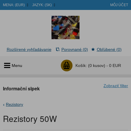
MENA:
(EUR)
JAZYK:
(SK)
MÔJ ÚČET
Rozšírené vyhľadávanie
Porovnané (0)
Obľúbené (0)
Menu
Košík:
(0 kusov) -
0 EUR
Zobraziť filter
Informační slpek
Rezistory
Rezistory 50W