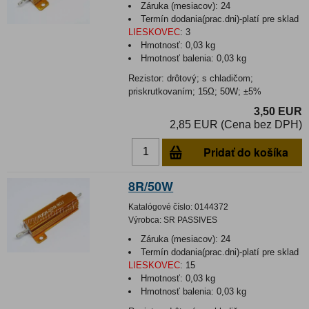
Záruka (mesiacov):
24
Termín dodania(prac.dni)-platí pre sklad
LIESKOVEC
:
3
Hmotnosť:
0,03 kg
Hmotnosť balenia:
0,03 kg
Rezistor: drôtový; s chladičom;
priskrutkovaním; 15Ω; 50W; ±5%
3,50 EUR
2,85 EUR (Cena bez DPH)
Pridať do košíka
8R/50W
Katalógové číslo:
0144372
Výrobca:
SR PASSIVES
Záruka (mesiacov):
24
Termín dodania(prac.dni)-platí pre sklad
LIESKOVEC
:
15
Hmotnosť:
0,03 kg
Hmotnosť balenia:
0,03 kg