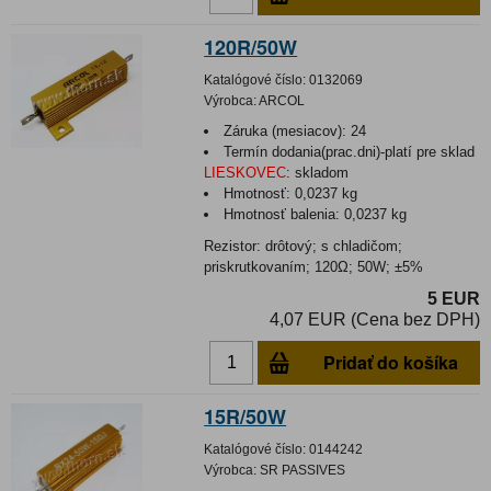
120R/50W
Katalógové číslo:
0132069
Výrobca:
ARCOL
Záruka (mesiacov):
24
Termín dodania(prac.dni)-platí pre sklad
LIESKOVEC
:
skladom
Hmotnosť:
0,0237 kg
Hmotnosť balenia:
0,0237 kg
Rezistor: drôtový; s chladičom;
priskrutkovaním; 120Ω; 50W; ±5%
5 EUR
4,07 EUR (Cena bez DPH)
Pridať do košíka
15R/50W
Katalógové číslo:
0144242
Výrobca:
SR PASSIVES