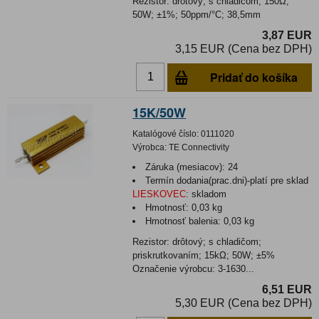
Rezistor: drôtový; s chladičom; 150Ω;
50W; ±1%; 50ppm/°C; 38,5mm
3,87 EUR
3,15 EUR (Cena bez DPH)
Pridať do košíka
15K/50W
Katalógové číslo:
0111020
Výrobca:
TE Connectivity
Záruka (mesiacov):
24
Termín dodania(prac.dni)-platí pre sklad
LIESKOVEC
:
skladom
Hmotnosť:
0,03 kg
Hmotnosť balenia:
0,03 kg
Rezistor: drôtový; s chladičom;
priskrutkovaním; 15kΩ; 50W; ±5%
Označenie výrobcu: 3-1630...
6,51 EUR
5,30 EUR (Cena bez DPH)