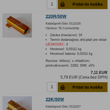
Pridať do košíka
220R/50W
Katalógové číslo:
0111026
Výrobca:
TE Connectivity
Záruka (mesiacov):
24
Termín dodania(prac.dni)-platí pre sklad
LIESKOVEC
:
3
Hmotnosť:
0,03111 kg
Hmotnosť balenia:
0,03111 kg
Rezistor: drôtový; s chladičom;
priskrutkovaním; 220Ω; 50W; ±5%
7,11 EUR
5,79 EUR (Cena bez DPH)
Pridať do košíka
22K/50W
Katalógové číslo:
0111027