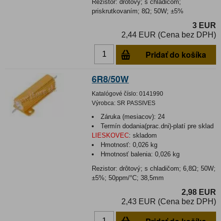
Rezistor: drôtový; s chladičom;
priskrutkovaním; 8Ω; 50W; ±5%
3 EUR
2,44 EUR (Cena bez DPH)
Pridať do košíka
6R8/50W
Katalógové číslo:
0141990
Výrobca:
SR PASSIVES
Záruka (mesiacov):
24
Termín dodania(prac.dni)-platí pre sklad
LIESKOVEC
:
skladom
Hmotnosť:
0,026 kg
Hmotnosť balenia:
0,026 kg
Rezistor: drôtový; s chladičom; 6,8Ω; 50W;
±5%; 50ppm/°C; 38,5mm
2,98 EUR
2,43 EUR (Cena bez DPH)