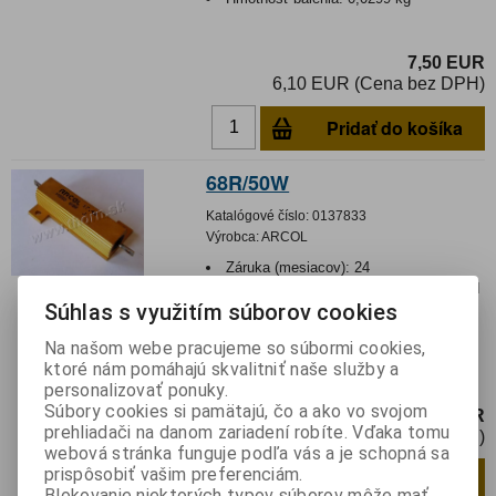
7,50 EUR
6,10 EUR (Cena bez DPH)
Pridať do košíka
68R/50W
Katalógové číslo:
0137833
Výrobca:
ARCOL
Záruka (mesiacov):
24
Termín dodania(prac.dni)-platí pre sklad
Súhlas s využitím súborov cookies
LIESKOVEC
:
3
Hmotnosť:
0,023700237 kg
Na našom webe pracujeme so súbormi cookies,
Rezistor: drôtový; s chladičom;
ktoré nám pomáhajú skvalitniť naše služby a
priskrutkovaním; 68Ω; 50W; ±5%
personalizovať ponuky.
Súbory cookies si pamätajú, čo a ako vo svojom
4,68 EUR
prehliadači na danom zariadení robíte. Vďaka tomu
3,81 EUR (Cena bez DPH)
webová stránka funguje podľa vás a je schopná sa
prispôsobiť vašim preferenciám.
Pridať do košíka
Blokovanie niektorých typov súborov môže mať