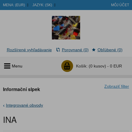
MENA:
(EUR)
JAZYK:
(SK)
MÔJ ÚČET
Rozšírené vyhľadávanie
Porovnané (0)
Obľúbené (0)
Menu
Košík:
(0 kusov) -
0 EUR
Zobraziť filter
Informační slpek
Integrované obvody
INA