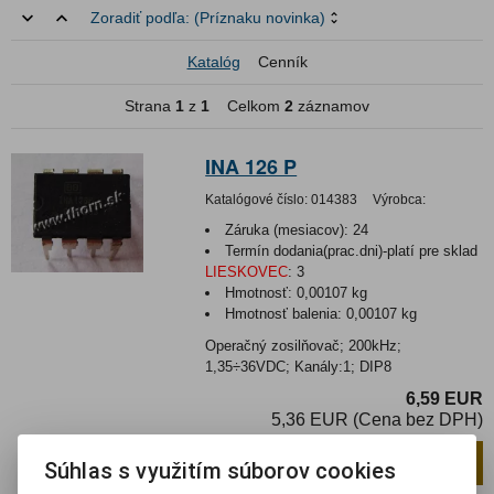
Zoradiť podľa:
(Príznaku novinka)
Katalóg
Cenník
Strana
1
z
1
Celkom
2
záznamov
INA 126 P
Katalógové číslo:
014383
Výrobca:
Záruka (mesiacov):
24
Termín dodania(prac.dni)-platí pre sklad
LIESKOVEC
:
3
Hmotnosť:
0,00107 kg
Hmotnosť balenia:
0,00107 kg
Operačný zosilňovač; 200kHz;
1,35÷36VDC; Kanály:1; DIP8
6,59 EUR
5,36 EUR (Cena bez DPH)
Pridať do košíka
ks
Súhlas s využitím súborov cookies