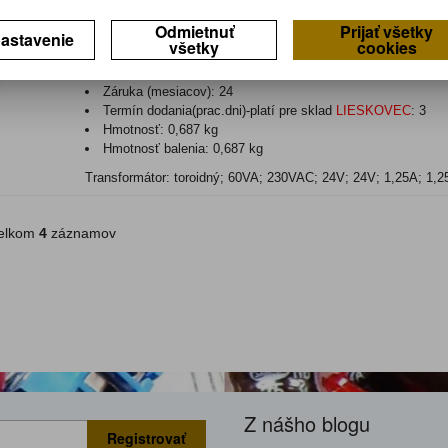
Odmietnuť
Prijať všetky
230V/2x24V 60W
astavenie
všetky
cookies
Katalógové číslo:
0111811
Výrobca:
INDEL
Záruka (mesiacov):
24
Termín dodania(prac.dni)-platí pre sklad
LIESKOVEC
:
3
Hmotnosť:
0,687 kg
Hmotnosť balenia:
0,687 kg
Transformátor: toroidný; 60VA; 230VAC; 24V; 24V; 1,25A; 1,2
lkom
4
záznamov
Z nášho blogu
Registrovať