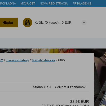
POKLADŇA
MÔJ ÚČET
NOVÁ REGISTRÁCIA
PRIHLÁSENIE
Hľadať
Košík:
(0 kusov) -
0 EUR
KY
/
Transformátory
/
Toroidy klasické
/
60W
Strana
1
z
1
Celkom
4
záznamov
28,93 EUR