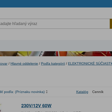
tovar
/
Hlavné oddelenie
/
Podľa kategórií
/
ELEKTRONICKÉ SÚČIAST
iť podľa:
(Príznaku novinka)
Katalóg
Cenník
230V/12V 60W