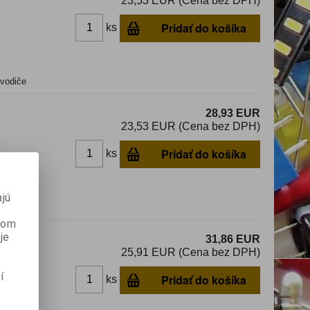
23,53 EUR (Cena bez DPH)
Pridať do košíka
ks
 vodiče
28,93 EUR
23,53 EUR (Cena bez DPH)
Pridať do košíka
ks
jú
če
anom
je
31,86 EUR
25,91 EUR (Cena bez DPH)
í
Pridať do košíka
ks