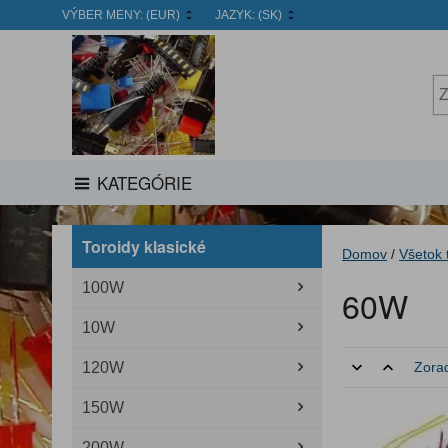
VÝBER MENY:
(EUR)
JAZYK:
(SK)
KATEGÓRIE
Toroidy klasické
Domov
/
Všetok 
100W
60W
10W
120W
Zorad
150W
200W