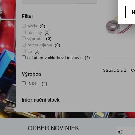
N
Filter
akcia
(0)
novinky
(0)
výpredaj
(0)
pripravujeme
(0)
tip
(0)
skladom v sklade v Lieskovci
(4)
Strana
1
z
1
Ce
Výrobca
INDEL
(4)
Informační slpek
ODBER NOVINIEK