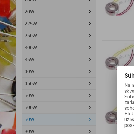
20W
225W
250W
300W
35W
40W
Súh
450W
Na n
skva
50W
Súbo
zari
600W
scho
Blok
užív
60W
posk
80W