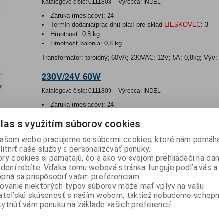
Katalógové číslo:
0111808
Výrobca:
INDEL
Záruka (mesiacov):
24
Termín dodania(prac.dni)-platí pre sklad
LIESKOVEC
:
3
Hmotnosť:
0,8 kg
Hmotnosť balenia:
0,8 kg
Transformátor: toroidný; 60VA; 230VAC; 12V; 5A; 0,8kg; Výv:
230V/24V 60W
Katalógové číslo:
0111809
Výrobca:
INDEL
Záruka (mesiacov):
24
Termín dodania(prac.dni)-platí pre sklad
LIESKOVEC
:
3
las s využitím súborov cookies
Hmotnosť:
0,6523 kg
Hmotnosť balenia:
0,6523 kg
ašom webe pracujeme so súbormi cookies, ktoré nám pomáha
Transformátor: toroidný; 60VA; 230VAC; 24V; 2,5A; Výv: vodi
litniť naše služby a personalizovať ponuky.
ry cookies si pamätajú, čo a ako vo svojom prehliadači na d
230V/2x12V 60W
adení robíte. Vďaka tomu webová stránka funguje podľa vás a 
pná sa prispôsobiť vašim preferenciám.
Katalógové číslo:
0111810
Výrobca:
INDEL
ovanie niektorých typov súborov môže mať vplyv na vašu
Záruka (mesiacov):
24
ateľskú skúsenosť s naším webom, taktiež nebudeme schopn
Termín dodania(prac.dni)-platí pre sklad
LIESKOVEC
:
3
ytnúť vám ponuku na základe vašich preferencií.